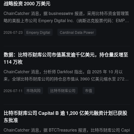
战略投资 2000 万美元
ChainCatcher 消息，据 businesswire 报道，采用比特币资金管理策
略的美股上市公司 Empery Digital Inc.（纳斯达克股票代码：EMP
D）宣布，已于 2026 年 7 月 20 日完成对 Cardinal Data Power, Inc.
2026-07-23
Empery Digital
Cardinal Data Power
（简称“CDP”）的 2000 万美元优先股投资，持有其约 8% 的股权。
CDP 隶属于 Hunt Properties，专注于建设电力驱动的数据中心园
区，致力于为西德克萨斯州和西弗吉尼亚州的下一代千兆瓦级数据中
数据：比特币财库公司市值蒸发逾千亿美元，持仓量反增至
心园区提供电力并进行建设。 此次投资是 CDP 约 7000 万美元 A 轮
114 万枚
融资的一部分，用于支持其位于西德克萨斯州的首个园区项目，该项
目占地超过 3500 英亩，一期工程计划于 2027 年投产，到 2029 年
ChainCatcher 消息，分析师 Darkfost 指出，自 2025 年 10 月以
总装机容量将达到约 1 吉瓦，未来计划扩建至 5 吉瓦以上，A 轮融资
来，全球比特币财库公司的持仓总市值从 3960 亿美元缩水至 2720
由 Hood River Capital Management 领投。
亿美元，蒸发逾千亿美元。同期这些公司持有的比特币总量却从 95.3
2026-07-11
市场风险
比特币财库公司
市值
万枚增至 114 万枚——市值下降完全由币价下跌驱动，而非减持。然
而值得注意的是，自今年 5 月比特币进入被显著低估区间后，增持速
度急剧放缓，几乎陷入停滞。这些公司最密集的买入期集中在 2024
比特币财库公司 Capital B 逾 1,200 亿美元融资计划已获股
年 11 月至 2025 年 10 月间，持仓量在不到一年内翻了三倍，买入价
东批准
格区间约为 75,000 至 125,000 美元——恰处于比特币历史高位区
域。当前的问题是：既然这些公司在顶部区域已大量建仓，它们是否
ChainCatcher 消息，据 BTCTreasuries 报道，比特币财库公司 Capi