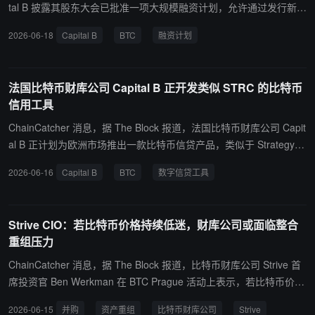
会在低位卖出？Strategy 近期已率先开启比特币出售，这一行为是否
tal B 披露其股东大会已批准一项大规模融资计划，允许通过发行新股
会被其他财库公司效仿，成为市场新的抛压来源。以目前 114 万枚持
筹集最高约 57.6 亿美元，并通过发行信用工具再融资最多约 1,152
2026-06-18
Capital B
BTC
融资计划
仓总量计，若更多公司在低迷市场中被迫削减仓位以缓解财务压力，
亿美元，用于进一步增持比特币。按当前价格估算，该融资潜在规模
可能对比特币价格形成额外下行风险。
理论上可支持购买超过 187 万枚 BTC，显示公司在加密资产配置策
略上仍保持高度扩张性，该决议意味着 Capital B 未来可能通过“股权
法国比特币财库公司 Capital B 正开发类似 STRC 的比特币
+债务工具”的双重路径持续扩大比特币持仓规模，其资产负债结构与
信用工具
加密市场敞口进一步强化。
ChainCatcher 消息，据 The Block 报道，法国比特币财库公司 Capit
al B 正计划为欧洲市场推出一款比特币信贷产品，类似于 Strategy
的 STRC 和 Strive 的 SATA。Capital B 董事会成员 Alexandre Laize
2026-06-16
Capital B
BTC
数字信贷工具
t 表示，此举旨在提供适应欧洲的数字信贷工具，改变市场格局。该
产品旨在利用公司持有的 3,139 枚 BTC 作为底层资产，实现两位数
收益且波动率控制在个位数。Capital B 在泛欧交易所上市，定位为
Strive CIO：若比特币价格持续低迷，财库公司或面临整合
欧洲最大比特币储备公司，目标到 2033 年积累比特币总供应量的
重组压力
1%，到 2027 年底持有 15,000 枚 BTC。
ChainCatcher 消息，据 The Block 报道，比特币财库公司 Strive 首
席投资官 Ben Werkman 在 BTC Prague 活动上表示，若比特币价格
持续低迷，依赖可转债融资的国库公司将面临更大压力，被迫出售比
2026-06-15
并购
资产重组
比特币财库公司
Strive