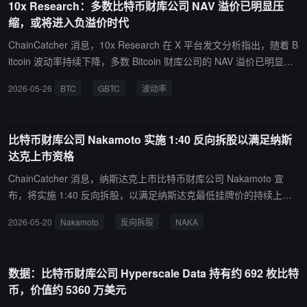
10x Research：多数比特币财库公司 NAV 溢价已明显压
中 Strategy 已通过 STRC 优先股产品筹集 75 亿美元，用于收购约 1
缩，或将进入负溢价时代
0 万枚比特币，其持有的 530 亿美元比特币头寸，可覆盖 STRC 每
年 12 亿美元现金分红的 30 多倍。 分析师补充，虽然比特币资金流
ChainCatcher 消息，10x Research 在 X 平台发文分析指出，随着 B
入放缓，但资本正转向现实世界资产（RWA）代币化相关基础设施，
itcoin 波动率持续下降，多数 Bitcoin 财库公司的 NAV 溢价已明显压
Hyperliquid 等平台在代币化股票和大宗商品市场的交易量显著增
缩，部分甚至转为大幅折价，相关投资者亏损已开始显现。历史上，
2026-05-26
BTC
GBTC
波动率
长。
灰度旗下 GBTC 曾在 2022 年 12 月一度出现 47% 折价，当时投资
者几乎可通过该产品以低于 1 万美元的隐含价格买入 Bitcoin。市场
曾错误地将传统金融加密资产包装产品视为 “Bitcoin 杠杆工具”，但这
比特币财库公司 Nakamoto 实施 1:40 反向拆股以满足纳斯
些结构实际更类似于期权产品：波动率上升时隐含价值扩大，而波动
达克上市资格
率下降时估值则会被压缩。
ChainCatcher 消息，纳斯达克上市比特币财库公司 Nakamoto 宣
布，将实施 1:40 反向拆股，以满足纳斯达克最低挂牌价的持续上市
要求。该方案已获股东大会批准，拆股完成后流通股数量将从约 6.96
2026-05-20
Nakamoto
反向拆股
NAKA
1 亿股降至约 1,740 万股，面值及授权股本总额保持不变。该拆股将
于 2026 年 5 月 22 日美东时间凌晨 12:01 生效，调整后股票将在同
日开盘后以拆股后价格继续交易，交易代码仍为 NAKA。
数据：比特币财库公司 Hyperscale Data 持有约 692 枚比特
币，价值约 5360 万美元