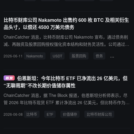
特币以维持运营或偿还债务，行业整合在所难免。目前比特币较去年
10 月约 12.6 万美元的历史高点已下跌约 50%。 Werkman 指出，St
rive 此前选择仅通过股权融资、不发行可转债，使其得以在熊市中持
比特币财库公司 Nakamoto 出售约 600 枚 BTC 及相关衍生
续运营，并援引收购 Semler Scientific 作为行业整合的案例。他还提
品头寸，以偿还 4500 万美元债务
到 Nakamoto 等公司正积极去杠杆以重获运营灵活性。
ChainCatcher 消息，比特币财库公司 Nakamoto 宣布，通过债务削
减、再融资及股票回购授权强化资本结构和财务灵活性。公司通过变
现部分比特币持仓及比特币相关衍生品头寸，将未偿债务减少约 450
2026-06-11
Nakamoto
USDT
股票回购
债务
Kraken
0 万美元。 该笔偿还资金来自出售约 600 枚 BTC 及比特币相关衍生
品头寸，净收益约 4800 万美元。交易完成后，公司资产负债表上仍
持有约 4467 枚 BTC。 公司同时与 Kraken 旗下 Payward Interactiv
伯恩斯坦：今年比特币 ETF 已净流出 26 亿美元，但
e 签署新的贷款条款清单，将约 1.05 亿 USDT 本金展期至 2027 年
“无聊周期”不改长期价值储存属性
6 月 30 日。剩余未偿余额为 1.65 亿 USDT，其中 6000 万 USDT 将
于 2026 年 12 月 4 日到期。 此外，Nakamoto 董事会已授权一项最
ChainCatcher 消息，据 The Block 报道，伯恩斯坦分析师表示，尽
高 2500 万美元的股票回购计划。该计划有效期至 2026 年 12 月 31
管 2026 年比特币现货 ETF 累计净流出 26 亿美元，但比特币作为价
日，公司可通过公开市场购买、私下协商交易、大宗交易等方式回购
值储存资产的长期论点并未改变。 今年以来，ETF 与企业财库合计
2026-06-08
比特币
ETF
价值储存
比特币财库公司
普通股。
净流入约 120 亿美元（2025 年约为 600 亿美元），其中企业财库是
主要驱动力量。Glassnode 数据显示，流通中的比特币供应量中已有
61% 闲置超过一年。 企业资金积累是抵消 ETF 清算的主要力量，其