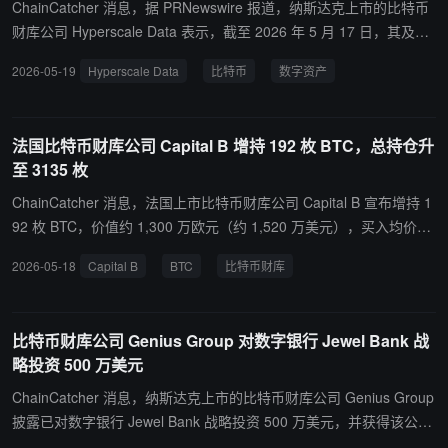
ChainCatcher 消息，据 PRNewswire 报道，纳斯达克上市的比特币
财库公司 Hyperscale Data 表示，截至 2026 年 5 月 17 日，其及全
资子公司 Sentinum 与 Ault Capital Group 共持有 692.4093 枚比特
2026-05-19
Hyperscale Data
比特币
数字资产
币。 按当日比特币收盘价 77,429 美元计算，上述持仓总价值约 536
0 万美元。截至当周末，Sentinum 与 Ault Capital Group 均未在公开
市场增持比特币。公司同时表示，计划将分配给数字资产资金储备策
法国比特币财库公司 Capital B 增持 192 枚 BTC，总持仓升
略的现金在未来逐步投入比特币购买。
至 3135 枚
ChainCatcher 消息，法国上市比特币财库公司 Capital B 宣布增持 1
92 枚 BTC，价值约 1,300 万欧元（约 1,520 万美元），买入均价约
为 78,948 美元。此次增持后，Capital B 的比特币总持仓量升至 3,1
2026-05-18
Capital B
BTC
比特币财库
35 枚 BTC。此前，该公司曾宣布完成 1,780 万美元融资，投资方包
括 Blockstream CEO Adam Back 及巴黎资产管理公司 TOBAM。数
据显示，Capital B 目前为欧洲第二大比特币财库公司，仅次于持有
比特币财库公司 Genius Group 对数字银行 Jewel Bank 战
3,605 枚 BTC 的德国 Bitcoin Group SE。尽管公司持续推进比特币
略投资 500 万美元
财库策略，其股价在公告发布后仍下跌约 2.4%。
ChainCatcher 消息，纳斯达克上市的比特币财库公司 Genius Group
披露已对数字银行 Jewel Bank 战略投资 500 万美元，并获得该公司
9.9% 的股权。据悉，Jewel Bank 正在开发美元稳定 JUSD，计划以