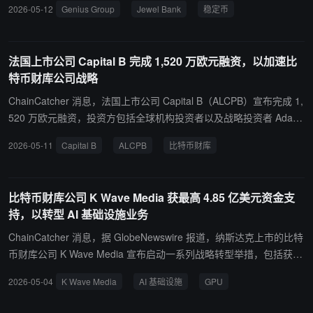
2026-05-12
Genius Group
Jewel Bank
稳定币
1:1 现金及美债储备支持，目标于 2026 年下半年上线，同时还将推
出实时结算系统以及面向企业的白标银行与稳定币基础设施服务。本
次投资后 Genius Group 也将进入受监管数字银行与稳定币发行领
法国上市公司 Capital B 完成 1,520 万欧元融资，以加速比
域。
特币财库公司战略
ChainCatcher 消息，法国上市公司 Capital B（ALCPB）宣布完成 1,
520 万欧元融资，投资方包括全球机构投资者以及战略投资者 Adam
Back 和 TOBAM，以加速其比特币财库公司战略。
2026-05-11
Capital B
ALCPB
比特币财库
比特币财库公司 K Wave Media 获最高 4.85 亿美元资金支
持，以转型 AI 基础设施业务
ChainCatcher 消息，据 GlobeNewswire 报道，纳斯达克上市的比特
币财库公司 K Wave Media 宣布启动一系列战略转型举措，包括获得
最高 4.85 亿美元资本支持，用于建设 AI 基础设施平台，重点布局数
2026-05-04
K Wave Media
AI 基础设施
GPU
据中心投资、GPU 算力租赁，以及 AI 关键基础设施的并购与合作。
此外，该公司已批准出售其全资子公司 Play Co., Ltd. 给原股东，该