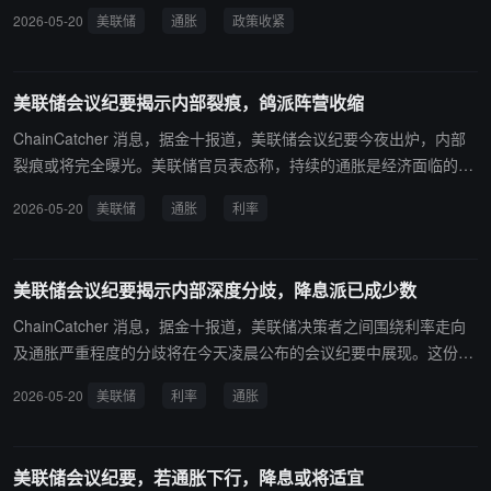
施。
2026-05-20
美联储
通胀
政策收紧
美联储会议纪要揭示内部裂痕，鸽派阵营收缩
ChainCatcher 消息，据金十报道，美联储会议纪要今夜出炉，内部
裂痕或将完全曝光。美联储官员表态称，持续的通胀是经济面临的最
紧迫风险，某些情况下可能需要提高利率以缓解通胀压力。市场观点
2026-05-20
美联储
通胀
利率
认为，美联储在新主席沃什上任后，推动降息将变得更加困难，且会
议纪要将有助于衡量采取更为中性前瞻指引的阵营规模变化。
美联储会议纪要揭示内部深度分歧，降息派已成少数
ChainCatcher 消息，据金十报道，美联储决策者之间围绕利率走向
及通胀严重程度的分歧将在今天凌晨公布的会议纪要中展现。这份纪
要将揭示美联储内部分歧最为严重的一次会议的全貌，持警惕态度的
2026-05-20
美联储
利率
通胀
官员越来越多，担心通胀上升，而倾向于降息的人数则越来越少。 德
意志银行分析师表示，尽管纪要可能显得有些过时，但仍有助于衡量
主张采取更为中性前瞻指引的阵营规模变化。
美联储会议纪要，若通胀下行，降息或将适宜