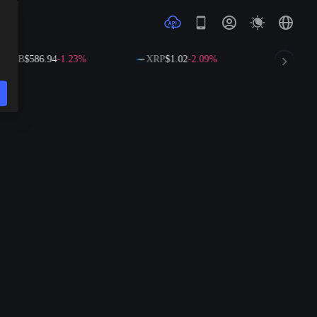
BNB
$586.94
-1.23%
XRP
$1.02
-2.09%
SOL
$72