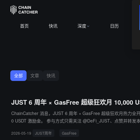
首页
快讯
深度
日历
全部
文章
快讯
JUST 6 周年 × GasFree 超级狂欢月 10,
ChainCatcher 消息，JUST 6 周年 × GasFree 超级
0 USDT 激励金。 参与方式只需关注 @DeFi_JUST、点赞并转发本推文，在评论区给出海报问题的正确答案、@3位好友，并带上 #JUSTGASFREE 话题以及您的GasFree 钱包地址，即有机会成为 20 位幸
运赢家之一。当中英文推文评论分别突破 300 条后，将立即解锁第二阶
2026-05-19
JUST周年
GasFree
大奖。