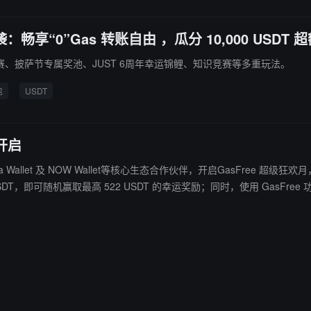
来袭：畅享“0”Gas 转账自由 ，瓜分 10,000 USDT 
激活挑战赛、披萨节专属奖池、JUST 6周年幸运锦鲤、知识竞赛等多重玩法。
包
USDT
撼开启
t、Guarda Wallet 及 NOW Wallet等核心生态合作伙伴，开启GasFree 超
SDT，即可随机赢取最高 522 USDT 的幸运奖励；同时，使用 GasF
 钱包地址。无需 TRX，无惧 Gas，真正实现零门槛自由转账！即刻开启极致
周年巅峰时刻。