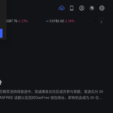
NB
$587.76
-1.13%
XRP
$1.02
-2.16%
SOL
$72.6
分
0 USDT 的巨额奖池持续放送中，现诚邀各位社区成员参与答题，首波瓜分 20
25 日，机会稍纵即逝，立即迈出「0」Gas 转账第一步，凭实力赢取