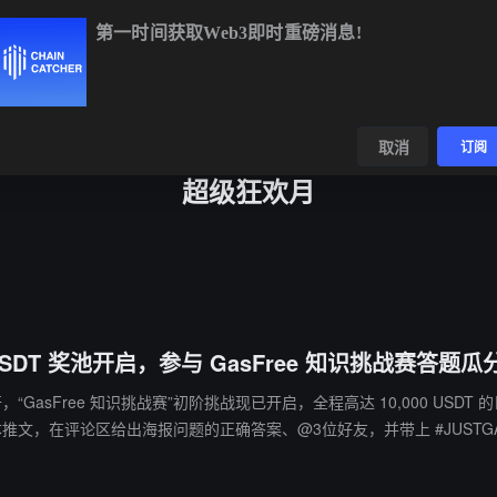
第一时间获取Web3即时重磅消息!
BTC
$64,161.65
-0.64%
ETH
$1,895.75
-0.39%
B
数据
发现
取消
订阅
超级狂欢月
000 USDT 奖池开启，参与 GasFree 知识挑战赛答题瓜
狂欢月热力全开，“GasFree 知识挑战赛”初阶挑战现已开启，全程高达 10,00
段进阶挑战及400 USDT翻倍奖池！活动时间自 5 月 19 日持续至 