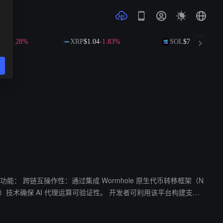
13
-1.28%
XRP
$1.04
-1.83%
SOL
$73.15
-1.10%
转移框架（N
理运算可验证性。 开发者可利用该平台构建支持
决当前区块链生态的碎片化与信任缺失问题，为跨链交互提供可编程基础设
正合作推进无缝跨链验证体系建设。