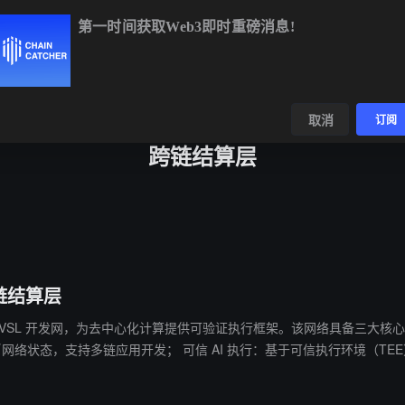
第一时间获取Web3即时重磅消息!
C
$64,391.73
-0.13%
ETH
$1,907.29
+1.53%
BNB
$592.
数据
发现
取消
订阅
跨链结算层
链结算层​
为去中心化计算提供可验证执行框架。该网络具备三大核心功能： ​​跨链互操作性​​：通过集成 Wormhole 原生代币
支持多链应用开发； ​​可信 AI 执行​​：基于可信执行环境（TEE）技术确保 AI 代
e Rosu（伊利诺伊大学教授，前 NASA 工程师）表示，该开发网旨在解
轮投资。据 Wormhole 基金会联合创始人 Dan Reecer 透露，双方