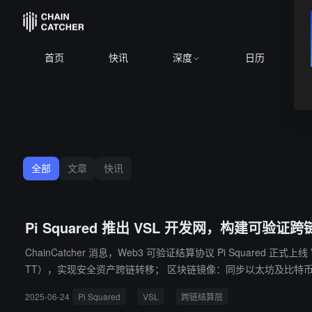
BT
首页
快讯
深度
日历
全部
文章
快讯
Pi Squared 推出 VSL 开发网，构建可验证跨
ChainCatcher 消息，Web3 可验证结算协议 Pi Squared 正式上线 VSL 开发网，
TT），实现安全资产跨链转移； ​​区块链镜像​​：同步以太坊及比特币网络状态，
跨域验证的区块链、AI 及多链应用。创始人兼 CEO Grigor
2025-06-24
Pi Squared
VSL
跨链结算层
施。 项目方同步启动战略融资计划，此前已获得 1250 万美元种子