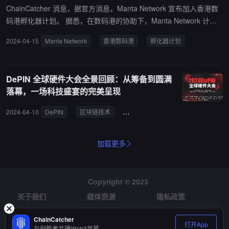
提供流畅可靠的投资体验。
ChainCatcher 消息，据官方消息，Manta Network 宣布加入香港数
码港孵化器计划。 据悉，在数码港的协助下，Manta Network 计划
探索金融、教育和其他传统行业中连接 Web2 和 Web3 的实际用
2024-04-15
Manta Network
香港数码港
孵化器计划
例。
DePIN 全球硬件大会全景回顾：从筹备到圆满
落幕，一场科技盛宴的完美呈现
2024-04-10
DePIN
区块链技术
Web3 Labs
Port3 Network
加载更多
Copyright © 2023
关于我们
媒体资源
隐私政策
风险提示
招聘
ChainCatcher
打开App
与创新者共建Web3世界