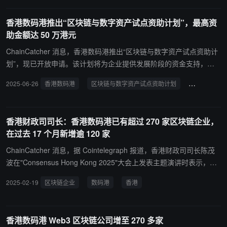
业务提供全链条技术支撑。 为平衡监管与市场活力，数码港推出稳定
币及数字资产试点项目，从 200 余份申请中筛选 9 个跨行业案例
香港数码港推出“区块链与数字资产试点资助计划”，最高资
（涵盖金融、物流、医疗等），通过端到端场景验证（包括发行、零
助金额达 50 万港元
售、反洗钱等环节），打造可复制的行业模板，并向政府提供技术难
点与监管参考。郑松岩强调，该试点旨在探索“监管沙盒”模式，既防
ChainCatcher 消息，香港数码港推出“区块链与数字资产试点资助计
范风险又推动创新，助力香港成为数字资产技术枢纽。 目前，数码港
划”，现已开放申请。该计划将为企业提供发展阶段的资金支持，以
已吸引美国数据审计公司、浙江大学区块链团队及内地虚拟货币追踪
测试具有高影响力的区块链及数字资产解决方案。每个合资格试点项
2025-06-26
香港数码港
区块链与数字资产试点资助计划
区块链解决
企业等入驻，未来将持续协同政府构建健康生态，推动香港在 Web3
目可获 80% 资助，最高资助金额为 50 万港元。资助将分两期发放，
领域的全球竞争力。
首期为启动资金，尾期资助则于项目完成试点测试并获赞助机构确认
后发放。计划申请期截至 8 月 1 日。 该计划涵盖多个领域，包括 R
香港财政司司长：香港数码港已有超过 270 家区块链企业，
WA 代币化、稳定币及支付解决方案、去中心化身份、Web3 安全、
在过去 17 个月新增逾 120 家
分布式 AI／机器学习（ML），以及社会创新与数字体验等范畴。企
业需要拥有一家具规模的机构作为其赞助者，展示其试点项目具备商
ChainCatcher 消息，据 Cointelegraph 报道，香港财政司司长陈茂
业化落地潜力。申请者须为已在香港注册并开展业务的公司或研究机
波在"Consensus Hong Kong 2025"大会上发表主题演讲时表示，随
构，并须符合相关申请资格规定。方案必须与认可的 Web3 领域有直
着 Web3 生态系统的持续发展，香港将保持稳定、开放和充满活力的
2025-02-19
区块链企业
数码港
香港
接关联，须需针对香港相关机构所面对的实际问题，提出创新且市场
数字资产市场。 陈茂波指出，香港正大力投资相关基础设施和人才培
上未有的解决方案。
养。目前，香港数码港已汇聚超过 270 家区块链企业，在过去 17 个
月新增逾 120 家。
香港数码港 Web3 区块链公司增至 270 多家