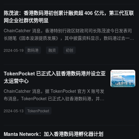
把握新兴市场的机遇。数码港自成立“数码港 Web3 基地”，至今汇聚
陈茂波：香港数码港初创累计融资超 406 亿元，第三代互联
了来自全球超过 15 个国家和地区、约 230 家从事 Web3.0 的企业。
网企业社群优势明显
ChainCatcher 消息，香港特别行政区财政司司长陈茂波今日发表司
长随笔《固本浚源提质发展》，其中披露资料显示，数码港过去一年
有超过 400 家企业进驻，令企业社群总数超过 2000 家，其中 8 家是
2024-05-19
数码港
融资
初创
独角兽；初创累计融资超过 406 亿元，其中金融科技、第三代互联网
的企业社群优势明显，人工智能的发展正加快推进，并从技术上支援
香港企业的数码转型。
TokenPocket 已正式入驻香港数码港并设立亚
太运营中心
ChainCatcher 消息，据 TokenPocket 官方 X 账号发
布消息，TokenPocket 已正式入驻香港数码港，并在
香港设立亚太运营中心。 此前消息，TokenPocket 已
2024-05-13
TokenPocket
与综合性全牌照证券公司胜利证券（8540.HK）达成
合作，TokenPocket 将专注提升胜利证券旗下的股币
交易应用程序 VictoryX的用户体验。该合作还旨在为
Manta Network：加入香港数码港孵化器计划
近期在香港上市的比特币和以太坊现货ETF的投资者