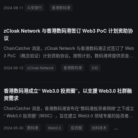
破界限。
开业的数字银行之外，也是香港第一数字银行，截止 2023 年底用户
2024-08-11
众安银行
香港数码港
数量及存款额都是捌家持牌数字银行之最。 姚文松表示众安银行投放
了很多资源在支持香港的 Web3 生态系统内，在数码港两百多家 We
b3 公司中已有超过 100 家都是在众安银行开户，同时他也表示众安
zCloak Network 与香港数码港签订 Web3 PoC 计划资助协
银行有提供相应的功能支持当前两家在香港持牌的虚拟资产交易平台
议
服务，以配合虚拟资产的未来发展。
ChainCatcher 消息，zCloak Network 与香港数码港正式签订了 Web
3 PoC （概念验证）计划资助协议。按照计划，数码港将提供资金支
持，支援 zCloak Network 技术和产品进行概念验证，推动 DID （去
2024-06-12
zCloak Network
香港数码港
DID
中心化身份）在香港商界及金融行业的应用及普及，提高中小企业在
AI 深度诈骗的背景下反诈骗能力。
香港数码港成立“ Web3.0 投资圈”，以支援 Web3.0 社群融
资需求
ChainCatcher 消息，香港数码港宣布在“数码港投资者网络”之下成立
“ Web3.0 投资圈” (W3IC），旨在建立 Web3.0 领域专属的投资者网
络，以促进 Web3 .0 项目相关投资。 数码港将通过 W3IC 及其协同
2024-05-30
数码港
Web3.0
投资圈
创科技术
初创公司
效应，推动针对 Web3.0 的投资者网络，提供 Web3.0 及其他创科技
术的市场分析，针对性地协助投资者了解市场，并与初创公司交流，