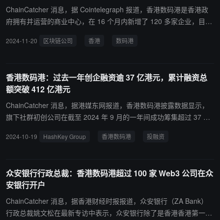
ChainCatcher 消息，据 Cointelegraph 报道，香港数码港是香港政
府拥有并运营的商业中心，在 16 个月内新增了 120 多家企业，目前
已拥有 270 多家区块链技术相关企业。 这 270 多家企业的创始人来
2024-11-20
区块链公司
香港
数码港
自 20 多个国家和地区，除香港和内地外，还包括日本、韩国、美
国、加拿大、德国、英国和印度。 根据立法会报告，数码港 Web3
公司已开始将区块链技术应用到现实应用中，包括智能生活、数码娱
香港数码港：过去一年创企融资逾 37 亿港元，累计融资总
乐、金融科技以及网络和数据安全。此外，数码港正在积极招募专门
额突破 412 亿港元
从事区块链安全、资产托管和加密钱包的公司，以促进其网络内各个
Web3 公司之间的合作。
ChainCatcher 消息，据港媒东网报道，香港数码港披露数据显示，
旗下社群初创公司在截至 2024 年 9 月的一年间成功筹集超过 37 亿
港元的资金，按年增加 23%，近期完成高额融资的数码港企业包括 K
2024-10-19
HashKey Group
香港数码港
投融资
LOOK、Leapstack、Buy&ship、MediConCen、DeBox 等，累计融
资总额突破 412 亿港元。 此外，香港第二家持牌虚拟资产交易平台
HashKey Group 晋身成为数码港第八家独角兽企业，反映 Web3.0
众安银行行政总裁：香港数码港超过 100 家 Web3 公司在众
科技的应用潜力吸引投资者支持，以及数码港推动发展 Web3.0 产业
安银行开户
续见成效。 香港数码港表示，Cyberport Venture Capital Forum、C
VCF 数码港创业投资论坛拟于 10 月 24 日至 25 日举行，本届论坛
ChainCatcher 消息，据香港财经时报报道，众安银行（ZA Bank）
将重点讨论 Web 3.0 和 AI 等新兴科技如何帮助初创公司和投资者突
行政总裁姚文松在最新专访中表示，众安银行除了是香港香港第一间