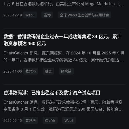
1 月 5 日在香港数码港举行，由美股上市公司 Mega Matrix Inc.（NA
SDAQ: MPU）与 CoinQ 交易所主办，Moore Labs、Vitaking、UniO
2025-12-19
Web3
香港
全球 Web3 生态创新与应用峰会
ne、Polaris 等十数家Web3机构联合主办。 大会以“生态创新 × 实际
应用”为主题，汇聚十数家全球监管机构、传统金融及 超五百位Web3
行业人士，探讨区块链合规性及行业应用。 此次峰会旨在为
数据：香港数码港企业过去一年成功筹集近 34 亿元，累计
全球 Web3 产业的健康与长期发展提供新的机遇和思路，进一步促进
融资总额达 460 亿元
区块链技术与生态创新在实际应用中的落地与流量推广。
ChainCatcher 消息，据东网报道，在 2024 年 10 月至 2025 年 9 月
的一年间，香港数码港企业成功筹集近 34 亿元，累计融资总额达 46
0 亿元。多家数码港企业近期完成大规模融资，包括客路（Kloo
2025-11-06
数码港
融资
区块链
k）、保泰人寿（Bowtie）、KPay、鲲 KUN、Hashkey Group、Digi
FT、LeapXpert 及安拟集团（Animoca Brands）等，这些成功案例
集中于 AI、区块链及数字资产等领域。年内，数码港增加 10 间上市
香港数码港：已推出稳定币及数字资产试点项目
企业，包括明略科技、云迹科技及讯飞医疗，均于落户数码港后便成
功上市，以及数码港培育企业 Diginex 与 Real Messenger 也成功上
ChainCatcher 消息，数码港行政总裁郑松岩博士表示，随着香港稳
市。同时，数码港迎来两间独角兽企业进驻，分别为估值 13 亿美元
定币条例 8 月 1 日生效，数码港已汇集近 290 家区块链、智能合
的强脑科技，以及估值 25 亿美元的浪潮云。
约、数据审计及网络安全等领域科技企业，形成覆盖内地、香港及海
2025-09-15
数码港
稳定币
Web3
外的数字资产技术支持网络，为稳定币及 RWA（实物资产代币化）