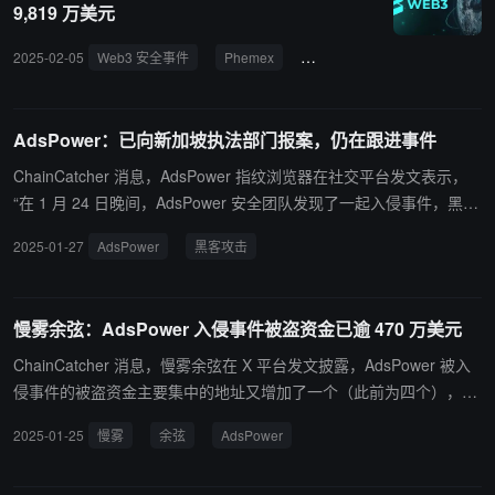
9,819 万美元
载模式，未来将进一步加强网络安全、应急响应和供应链安全管理。
受影响用户可在 AdsPower 客户端领取专属增值服务方案。
2025-02-05
Web3 安全事件
Phemex
AdsPower
AdsPower：已向新加坡执法部门报案，仍在跟进事件
ChainCatcher 消息，AdsPower 指纹浏览器在社交平台发文表示，
“在 1 月 24 日晚间，AdsPower 安全团队发现了一起入侵事件，黑客
散播了恶意代码导致部分第三方浏览器插件遭到篡改。 技术团队在第
2025-01-27
AdsPower
黑客攻击
一时间投入了对事件的处理，切断了黑客散布恶意代码的通道，清除
了有潜在风险的所有插件。目前我们已正式向新加坡执法部门报案，
并获得了警方回执。关于本事件的调查仍在推进中。”
慢雾余弦：AdsPower 入侵事件被盗资金已逾 470 万美元
ChainCatcher 消息，慢雾余弦在 X 平台发文披露，AdsPower 被入
侵事件的被盗资金主要集中的地址又增加了一个（此前为四个），被
盗资金已逾 470 万美元。 ChainCatcher 此前报道，AdsPower 指纹
2025-01-25
慢雾
余弦
AdsPower
浏览器在 X 平台发文称，目前已与慢雾一起锁定了四个黑客地址： 0
x16199891430886782b3413f0a2b24d593b787346 0xf772be79bd