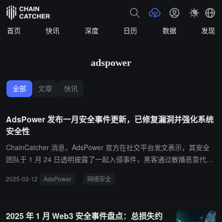
首页
快讯
深度
日历
数据
发现
adspower
全部
文章
快讯
AdsPower 发布一月安全事件更新，已修复漏洞并强化系统
安全性
ChainCatcher 消息，AdsPower 官方在社交平台发文表示，其安全
团队于 1 月 24 日透明披露了一起入侵事件，黑客通过散播恶意代
码，篡改了 AdsPower 指纹浏览器中的部分第三方加密钱包插件。A
2025-03-12
AdsPower
网络安全
dsPower 已修复漏洞并强化系统安全性，同时向新加坡当局报警，正
积极配合警方调查。 内部调查显示，攻击者利用第三方技术服务系统
的漏洞，上传并传播了恶意版本的 MetaMask 插件，可能导致用户钱
2025 年 1 月 Web3 安全事件盘点：总损失约
包插件的缓存信息被泄露。目前，AdsPower 已升级应用中心插件下