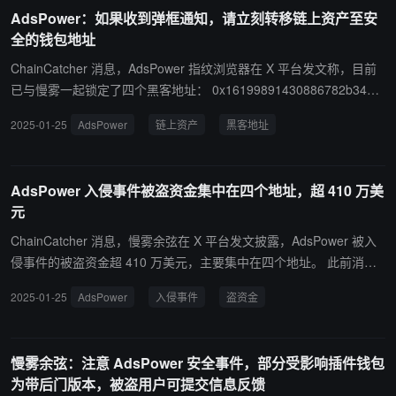
6d1f4316e938c6c40cf68cf6911c81 0x4e8f3340eFbC48EC36d043
AdsPower：如果收到弹框通知，请立刻转移链上资产至安
F11a5f23D457dB51ea 0xD3d5aF11A482A89D4BbfE4880C3D71D
全的钱包地址
1dE5F155f 再次提醒，如果您收到了弹框通知，请立刻转移链上资产
至安全的钱包地址。
ChainCatcher 消息，AdsPower 指纹浏览器在 X 平台发文称，目前
已与慢雾一起锁定了四个黑客地址： 0x16199891430886782b3413f
0a2b24d593b787346 0xf772be79bd6d1f4316e938c6c40cf68cf691
2025-01-25
AdsPower
链上资产
黑客地址
1c81 0x4e8f3340eFbC48EC36d043F11a5f23D457dB51ea 0xD3d
5aF11A482A89D4BbfE4880C3D71D1dE5F155f 再次提醒，如果您
收到了弹框通知，请立刻转移链上资产至安全的钱包地址。
AdsPower 入侵事件被盗资金集中在四个地址，超 410 万美
元
ChainCatcher 消息，慢雾余弦在 X 平台发文披露，AdsPower 被入
侵事件的被盗资金超 410 万美元，主要集中在四个地址。 此前消
息，AdsPower 指纹浏览器透明披露了一次被入侵事件，如果在用 A
2025-01-25
AdsPower
入侵事件
盗资金
dsPower 且在 1 月 21 日 18:00 至 1 月 24 日 18:00（UTC+8）安装
过扩展钱包或手动更新过扩展钱包，那么 AdsPower 上的扩展钱包
（如 MetaMask 等）可能就是带后门的版本，这个后门会偷走助记
慢雾余弦：注意 AdsPower 安全事件，部分受影响插件钱包
词/私钥。
为带后门版本，被盗用户可提交信息反馈