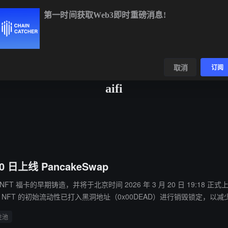
第一时间获取Web3即时重磅消息!
TC
$64,954.70
+0.45%
ETH
$1,915.20
+0.14%
BNB
$591.
数据
发现
取消
订阅
aifi
0 日上线 PancakeSwap
福卡的早期铸造，并将于北京时间 2026 年 3 月 20 日 19:18 正式上线 PancakeSwap 
卡 NFT 的初始流动性已打入黑洞地址（0x00DEAD）进行销毁锁定，以减少
性池