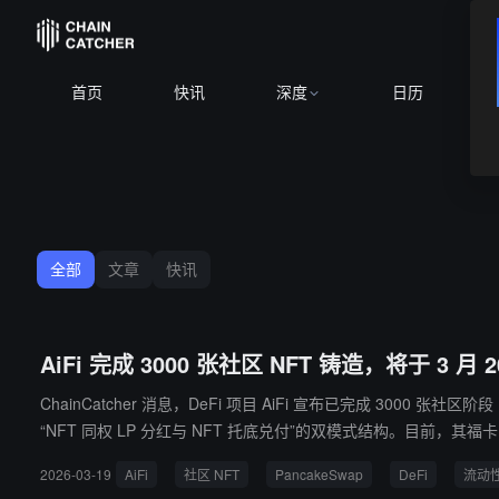
B
首页
快讯
深度
日历
全部
文章
快讯
AiFi 完成 3000 张社区 NFT 铸造，将于 3 月 2
ChainCatcher 消息，DeFi 项目 AiFi 宣布已完成 3000 张社区阶段 NFT 
“NFT 同权 LP 分红与 NFT 托底兑付”的双模式结构。目前，其福
DT 流动性参与分红，NFT 与 LP 将纳入同池同权的分配体系。 据悉，AiFi 定位于新一代 DeFi 生态引擎，旨在通过社区共识与链上规则，结合 NFT 权益与 LP 流动性体系，实现价值沉淀、市场流动性与长
2026-03-19
AiFi
社区 NFT
PancakeSwap
DeFi
流动
期分红的正向循环。