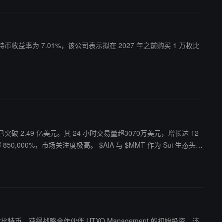
 比特币收益率为 7.01%，该公司表示拟在 2027 年之前购买 1 万枚比
元，市值已突破 2.49 亿美元。其 24 小时交易量超3070万美元，增长达 12
I 叙事的高度关注，双方未来或将联合探索 AI 生态系统，在 AIFI 领域进
0 枚比特币，获得战略合作伙伴 UTXO Management 的初始投资。该