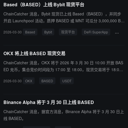
Based（BASED）上线 Bybit 现货平台
ChainCatcher 消息，Bybit 现货已上线 Based（BASED），并同步
开启 Launchpool 活动，质押 BASED 或 MNT 可瓜分 3,000,000 BA
SED 奖池。同时，平台推出 1,500,000 BASED 的 Token Splash 活
2026-03-30
Based
Bybit
现货平台
DeFi SuperApp
Launc
动，新旧用户均可参与瓜分奖励。 BASED 是一个 DeFi SuperApp，
融合交易、支付与AI能力，致力于打造一体化链上金融体验。
OKX 将上线 BASED 现货交易
ChainCatcher 消息，OKX 将于 2026 年 3 月 30 日 10:00 开放 BAS
ED 充币，集合竞价时间段为 17:00 至 18:00，现货交易将于 18:00
开盘，提币时间为 20:00。用户可通过充值 USDT 为 BASED/USDT
2026-03-30
OKX
BASED
USDT
现货交易做好准备。
Binance Alpha 将于 3 月 30 日上线 BASED
ChainCatcher 消息，据官方消息，Binance Alpha 将于 3 月 30 日上
线 BASED。