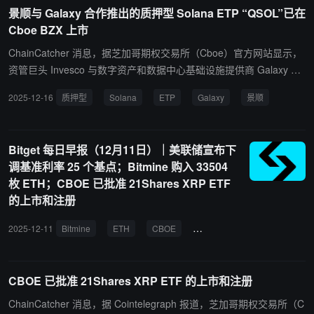
景顺与 Galaxy 合作推出的质押型 Solana ETP “QSOL”已在
Cboe BZX 上市
ChainCatcher 消息，据芝加哥期权交易所（Cboe）官方网站显示，
资管巨头 Invesco 与数字资产和数据中心基础设施提供商 Galaxy As
set Management 合作推出的质押型 Solana 交易所交易产品 Invesc
2025-12-16
质押型
Solana
ETP
Galaxy
景顺
o Galaxy Solana ETP (QSOL) 已于本周一（12 月 15 日）在 Cboe
BZX 正式上市。 该 ETP 提供 SOL 现货投资敞口，费率 0.25%，初
始持仓量 1.75 万枚 SOL，资产托管方为 Coinbase Custody Trust C
Bitget 每日早报（12月11日）｜美联储宣布下
ompany，支持通过 Galaxy Digital 获得 SOL 质押奖励并纳入 ETP
调基准利率 25 个基点；Bitmine 购入 33504
收入。
枚 ETH；CBOE 已批准 21Shares XRP ETF
的上市和注册
2025-12-11
Bitmine
ETH
CBOE
基准利率
美联储
XR
CBOE 已批准 21Shares XRP ETF 的上市和注册
ChainCatcher 消息，据 Cointelegraph 报道，芝加哥期权交易所（C