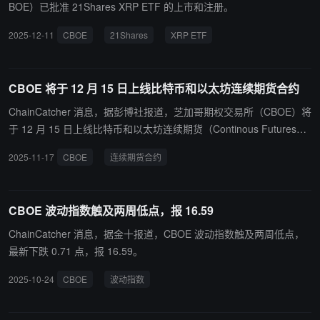
BOE）已批准 21Shares XRP ETF 的上市和注册。
2025-12-11
CBOE
21Shares
XRP ETF
CBOE 将于 12 月 15 日上线比特币和以太坊连续期货合约
ChainCatcher 消息，据彭博社报道，芝加哥期权交易所（CBOE）将
于 12 月 15 日上线比特币和以太坊连续期货（Continous Futures）
合约。
2025-11-17
CBOE
连续期货合约
CBOE 波动指数触及两周低点，报 16.59
ChainCatcher 消息，据金十报道，CBOE 波动指数触及两周低点，
最新下跌 0.71 点，报 16.59。
2025-10-24
CBOE
波动指数