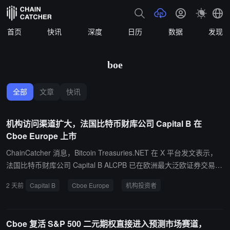
首页
快讯
深度
日历
数据
发现
boe
全部
文章
快讯
机构访问渠道扩大，法国比特币财库公司 Capital B 在
Cboe Europe 上市
ChainCatcher 消息，Bitcoin Treasuries.NET 在 X 平台发文表示，
法国比特币财库公司 Capital B ALCPB 已在欧洲最大泛欧证券交易所
Cboe Europe 上市。此举进一步扩大了机构投资者对 Capital B 股票
2 天前
Capital B
Cboe Europe
机构投资者
的访问渠道。
Cboe 复活 S&P 500 二元期权直接进入预测市场赛道，