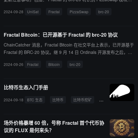
件，如果索引不处理相关的铭文事件，可能会导致索引与结果不一
2024-09-28
UniSat
Fractal
PizzaSwap
brc-20
致； 强烈建议支持 Fractal 上 brc-20 的平台在 PizzaSwap 发布时暂
时禁用 brc-20 市场和相关转移功能，一旦交换铭文事件集成并且索
引结果对齐，就可以重新启用这些功能； 建议的解决方案：其他索引
Fractal Bitcoin：已开源基于 Fractal 的 brc-20 协议
服务提供商应与提款铭文事件进行交互，相关 API 可用于确定提款铭
文是否有效。 ChainCatcher 此前报道，据官方公告，UniSat 表示 Pi
ChainCatcher 消息，Fractal Bitcoin 在社交平台上表示，已开源基于
zzaSwap 将于 9 月 30 日上线 Fractal，将支持通过 Bool Bridge 和
Fractal 的 BRC-20 协议。继 9 月 14 日 Ordinals 开源发布之后，现
SimpleBridge 桥接的资产。9 月 25 日，UniSat 将在 Fractal 上开源
发布了基于 Fractal 实现的 brc-20 协议。这次发布旨在帮助开发者轻
2024-09-26
Fractal
Bitcoin
brc-20
brc-20 的索引实现。
松分析并构建与 brc-20 相关的应用程序。 基于 Ordinals、brc-20 及
其他协议的开源实现，未来将继续发布更多 Fractal 协议的实现，例
如 Runes 协议索引组件，逐步创建一个对开发者友好的源码框架。
比特币生态入门手册
2024-09-18
BTC 生态
比特币
比特币挖矿
brc20
BRC-20
场外价格暴增 60 倍，号称 Fractal 首个代币协
议的 FLUX 是何来头？