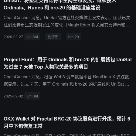
UniSat：将坚定支持比特币主网生态发展，继续投入
美元，24 小时涨幅 59.8%。
Ordinals、Runes 和 brc-20 的基础设施建设
ChainCatcher 消息，UniSat 官方在社交媒体上发文表示，团队已关
注到比特币生态近期发生的变化（Magic Eden 将关闭其比特币和 EV
M 市场）。但对 UniSat 而言，仍将坚定支持比特币主网生态的发
2026-02-27
UniSat
比特币
brc-20
展，并将持续投入 Ordinals、Runes 和 brc-20 的基础设施建设。未
来将实施以下阶段性调整与升级：UniSat Marketplace：阶段性降低
市场参与门槛。自 2026 年 3 月 1 日起，UniSat Marketplace 将执行
Project Hunt：用于 Ordinals 和 brc-20 的扩展钱包 UniSat
一项为期 90 天的全平台零服务费政策。UniHexa：扩大当前邀请轮
为过去 7 天被 Top 人物取关最多的项目
次。下周将扩大 UniHexa 的早期访问邀请范围。UniHexa 是面向 brc
-20 和 Runes 提供的统一链上兑换服务。brc-20：即将展开关于单步
ChainCatcher 消息，根据 Web3 资产数据平台 RootData X 追踪数
转账的技术讨论。团队很快将分享关于在比特币主网上实现 brc-20
据显示，过去 7 天，用于 Ordinals 和 brc-20 的扩展钱包 UniSat 为
单步转账的详细技术讨论。面向开发者：UniSat API 升级。预计很快
X（推特） Top 人物取关最多的项目，新取关该项目的 X 影响力人物
2025-09-02
UniSat
将 UniSat API 升级为功能完备的 MCP，能够提供商业级的比特币链
包括知名加密货币交易员 Hsaka(@HsakaTrades)、加密 KOL Kuai
上数据。长期参与 Fractal 标准索引服务。UniSat 将分阶段从市场购
Dong(@_FORAB)、Sea(@Sea_Bitcoin)。
入 FB，以参与 Fractal 标准索引服务，该服务计划于 Q2 启动。初始
OKX Wallet 对 Fractal BRC-20 协议服务进行升级，预计 6
阶段将购入不少于 50 万枚 FB，第一阶段部署将在 15 天内启动并完
月中下旬恢复正常
成。这些 FB 将用于长期参与索引质押。
ChainCatcher 消息，据官方公告，OKX Wallet 正在对 Fractal BRC-