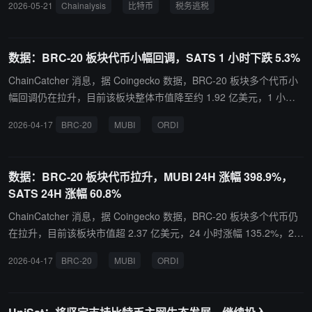
2026-05-21
Chainalysis
比特币
税务逃税
110 万美元（100 万欧元）的资本收益隐匿于链上，所得利润持续被
再投入新铭文操作。Chainalysis 指出，尽管此类新兴技术手段看似
隐蔽，但区块链固有的透明性留下了永久不可篡改的交易记录，区块
数据：BRC-20 板块代币小幅回调，SATS 1 小时下跌 5.3%
链情报可通过重建金融网络并交叉比对交易所申报数据，有效追踪逃
税行为。该机构警告，随着新型数字资产类别持续涌现，链上真实财
ChainCatcher 消息，据 Coingecko 数据，BRC-20 板块多个代币小
富与已申报税务状况之间的差距将成为全球执法机构的重点调查目
幅回调仍在拉升，目前该板块整体市值降至约 1.92 亿美元，1 小时
标。
跌幅 2.7%。其中：MUBI 暂报 0.001196 美元，1 小时跌幅 6.2%；
2026-04-17
BRC-20
MUBI
ORDI
ORDI 暂报 7.11 美元，1 小时跌幅 3%；SATS 暂报 0.00000001901
美元，1 小时跌幅 5.3%；TURT 暂报 0.0002513 美元，1 小时跌幅
15.4%；1000SATS 暂报 0.00001899 美元，1 小时跌幅 3.8%。
数据：BRC-20 板块代币拉升，MUBI 24H 涨幅 398.9%，
SATS 24H 涨幅 60.8%
ChainCatcher 消息，据 Coingecko 数据，BRC-20 板块多个代币仍
在拉升，目前该板块市值超 2.37 亿美元，24 小时涨幅 135.2%，24
小时交易量近 16 亿美元。 其中：MUBI 暂报 0.001429 美元，24 小
2026-04-17
BRC-20
MUBI
ORDI
时涨幅 398.9%；ORDI 暂报 9.15 美元，24 小时涨幅 144.7%；SAT
S 暂报 0.00000002266 美元，24 小时涨幅 60.8%；TURT 暂报 0.0
002204 美元，24 小时涨幅 36.6%；1000 SATS 暂报 0.00002215