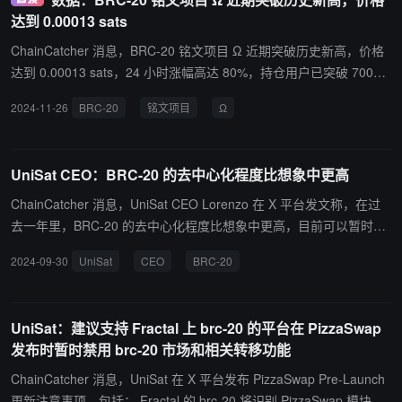
达到 0.00013 sats
ChainCatcher 消息，BRC-20 铭文项目 Ω 近期突破历史新高，价格
达到 0.00013 sats，24 小时涨幅高达 80%，持仓用户已突破 7000
+人。 近期，Ω 吸引来自 美国、日本、韩国、马来西亚、泰国、中国
2024-11-26
BRC-20
铭文项目
Ω
香港、中国台湾等多个社区共同参与建设，进一步扩大了其全球化影
响力。
UniSat CEO：BRC-20 的去中心化程度比想象中更高
ChainCatcher 消息，UniSat CEO Lorenzo 在 X 平台发文称，在过
去一年里，BRC-20 的去中心化程度比想象中更高，目前可以暂时搁
置社区对 UniSat 在 BRC-20 生态系统中的所谓影响力的各种看法，
2024-09-30
UniSat
CEO
BRC-20
仅关注 BRC-20 的技术发展和影响，作为指数服务提供商，UniSat
对 BRC-20 标准的实际影响可以被认为是微乎其微的。 在过去的一
年里，UniSat 对此的理解逐渐发生了变化，投入了大量精力，通过提
UniSat：建议支持 Fractal 上 brc-20 的平台在 PizzaSwap
案和迭代来推进标准。然而，正如过去 12 个月所观察到的那样，事
发布时暂时禁用 brc-20 市场和相关转移功能
实证明，UniSat 在标准化方面的进展既缓慢又具有挑战性。
ChainCatcher 消息，UniSat 在 X 平台发布 PizzaSwap Pre-Launch
更新注意事项，包括： Fractal 的 brc-20 将识别 PizzaSwap 模块事