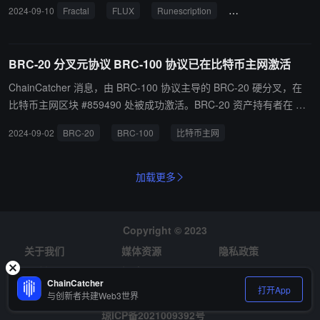
2024-09-10
Fractal
FLUX
Runescription
符文 NFT
BRC-2
BRC-20 分叉元协议 BRC-100 协议已在比特币主网激活
ChainCatcher 消息，由 BRC-100 协议主导的 BRC-20 硬分叉，在
比特币主网区块 #859490 处被成功激活。BRC-20 资产持有者在 BR
C-100 协议已经获得 1：·1 分叉资产，可在 BRC-100 的 Marketplac
2024-09-02
BRC-20
BRC-100
比特币主网
e 和索引 inbrc.org 查询、挂单、交易分叉资产。BRC-100 协议是基
于 Ordinals 的可扩展 DeFi 协议。BRC-100 协议创始人 Mikael 表
示：“此次 BRC-20 分叉是首个元协议分叉，目标是重新激活铭文生
加载更多
态。”
Copyright © 2023
关于我们
媒体资源
隐私政策
风险提示
招聘
ChainCatcher
打开App
与创新者共建Web3世界
琼ICP备2021009392号