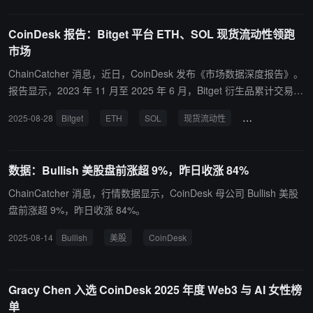
CoinDesk 报告：Bitget 平台 ETH、SOL 现货流动性领跑
市场
ChainCatcher 消息，近日，CoinDesk 发布《市场数据深度报告》。
报告显示，2023 年 11 月至 2025 年 6 月，Bitget 衍生品累计交易量
达 11.5 万亿美元，稳居全球前四；进入 2025 年，月均交易量达到 7
2025-08-28
Bitget
ETH
SOL
现货流动性
衍生品交易量
500 亿美元，其中近 90% 来自衍生品业务。 机构用户正快速推动 Bit
get 的结构性变化。2025 年上半年，现货成交量的 80% 与衍生品成
交量的 50% 均来自机构，管理资产规模实现年内翻倍。CoinDesk 报
数据：Bullish 美股盘前涨超 9%，昨日收涨 84%
告指出，这一转变得益于 Bitget 推出的流动性激励计划、机构借贷服
务及统一账户功能。 报告指出，或受 BGB 交易活跃度带动，Bitget
ChainCatcher 消息，行情数据显示，CoinDesk 母公司 Bullish 美股
于今年 5 月现货市占率达 5.2%，创历史新高。从交易资产结构看，
盘前涨超 9%，昨日收涨 84%。
BTC、ETH 和 BGB 占据了其 44% 的现货成交量，显示了机构需求
2025-08-14
Bullish
美股
CoinDesk
的稳定性。 流动性方面，Bitget 平台 ETH、SOL 现货流动性领跑市
场，BTC 现货 1% 价差深度排名全球第二；在 10 万美元交易规模
下，BTC 平均滑点仅 0.0074%，执行效率位列全球前三。报告还指
Gracy Chen 入选 CoinDesk 2025 年度 Web3 与 AI 女性榜
出，Bitget 于今年 4 月推出的链上交易 “Onchain” 业务带动现货交易
单
量环比增长 32%。