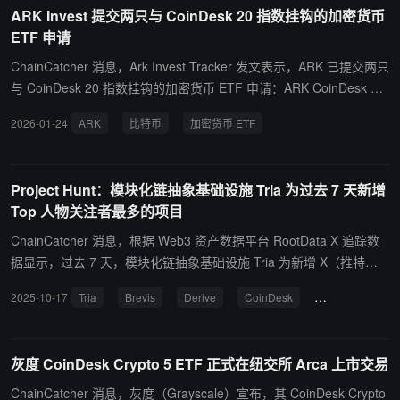
图片分享按钮，支持用户选择重要事件进行分享。 风险提示：本日历
ARK Invest 提交两只与 CoinDesk 20 指数挂钩的加密货币
不构成任何投资建议。
ETF 申请
ChainCatcher 消息，Ark Invest Tracker 发文表示，ARK 已提交两只
与 CoinDesk 20 指数挂钩的加密货币 ETF 申请：ARK CoinDesk 20
Crypto ETF（包含比特币的版本）和 ARK CoinDesk 20 ex-Bitcoin C
2026-01-24
ARK
比特币
加密货币 ETF
rypto ETF（不包含比特币的版本）。
Project Hunt：模块化链抽象基础设施 Tria 为过去 7 天新增
Top 人物关注者最多的项目
ChainCatcher 消息，根据 Web3 资产数据平台 RootData X 追踪数
据显示，过去 7 天，模块化链抽象基础设施 Tria 为新增 X（推特） T
op 人物关注者最多的项目，新关注该项目的 X 影响力人物包括加密
2025-10-17
Tria
Brevis
Derive
CoinDesk
Yei Finance
货币分析师 Phyrex(@Phyrex_Ni)、2Lambroz(@2lambro)、知名撸
毛博主丰密 (@KuiGas)。 此外， X Top 人物关注者最多的项目还包
括 Brevis、Derive、CoinDesk 和 Yei Finance。
灰度 CoinDesk Crypto 5 ETF 正式在纽交所 Arca 上市交易
ChainCatcher 消息，灰度（Grayscale）宣布，其 CoinDesk Crypto