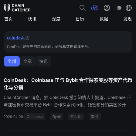
首页
快讯
深度
日历
数据
发现
coindesk
CoinDesk 是领先的加密新闻、研究和数据媒体平台。
全部
文章
快讯
CoinDesk：Coinbase 正与 Bybit 合作探索美股等资产代币
化与分销
ChainCatcher 消息，据 CoinDesk 援引知情人士报道，Coinbase 正
与加密货币交易平台 Bybit 合作探索代币化、托管和分销美国公开和
IPO 前股票等资产的方法。 该知情人士补充称，正在进行的讨论并不
2026-04-20
Coinbase
Bybit
代币化
美股
涉及任何形式的股份收购或类似交易，Bybit 进军美国市场的计划涉
及一个由前联合首席执行官 Helen Liu 领导的新实体，并与一个未公
开身份的提供牌照和合规性服务的当地合作伙伴合作，而不是 Coinb