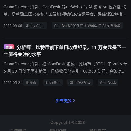
ChainCatcher 消息，CoinDesk 发布“Web3 与 AI 领域 50 位女性”榜
单。榜单涵盖区块链和人工智能领域的女性领导者，评估标准包括技
术创新、业务战略、监管合规及伦理框架等。其中 Bitget 首席执行官
2025-06-09
Gracy Chen
CoinDesk 2025 年度 Web3 与 AI 女性榜单
Gracy Chen、贝莱德 CIO Samara Cohen、Coinbase 总裁兼 COO
Emilie Choi 等成功入选。 评选过程由 CoinDesk 编辑团队及外部女
性评审团完成，评审团成员包括 Rosetta Analytics 联合创始人 Julia
分析师：比特币创下单日收盘纪录，11 万美元是下一
Bonafede、Google 企业全球客户总监 Olivia Bolec、Women in Defi
个值得关注的水平
创始人 Sarah Idahosa 等。
ChainCatcher 消息，据 CoinDesk 报道，比特币（BTC）于 2025 年
5 月 20 日创下历史新高，日线收盘价达到 106,830 美元，突破此前
纪录，下一关键阻力位为 110,000 美元。 此次上涨受到美国现货比
2025-05-21
比特币
11万美元
单日收盘纪录
CoinDesk
特币ETF持续资金流入的推动，投资者对黄金和比特币等抗通胀资产
的兴趣日益浓厚。 技术分析显示，若比特币成功突破110,000美元，
下一目标位可能为120,000美元。
加载更多
Copyright © 2023
关于我们
媒体资源
隐私政策