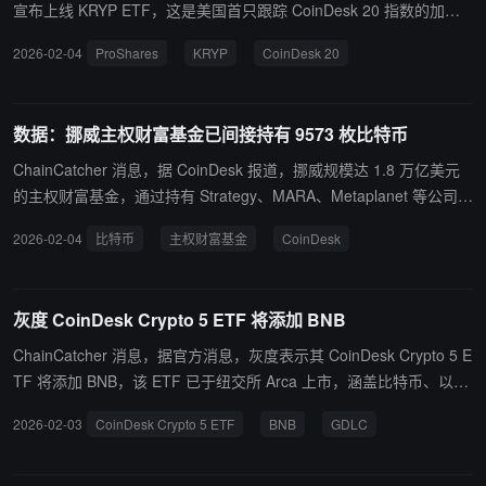
lerate APAC Consensus Hong Kong”于 2 月 11 日在香港举行； BM
宣布上线 KRYP ETF，这是美国首只跟踪 CoinDesk 20 指数的加密
EX 解锁 312.5 万枚代币，价值 29.35 万美元，占流通量的 3.13
资产 ETF，为投资者提供对市值最大、流动性最强的 20 种加密货币
2026-02-04
ProShares
KRYP
CoinDesk 20
3%； IO 解锁 1,414.03 万枚代币，价值 156.83 万美元，占流通量
的一篮子敞口。 该指数采用市值加权并设有权重上限，按季度再平
的 5.01%； MOCA 解锁 27,580.25 万枚代币，价值 419.54 万美
衡，以降低单一资产集中度风险。CoinDesk 20 从市值前 250 的加
元，占流通量的 6.978%； BMT 解锁 2,110.63 万枚代币，价值 36.1
密资产中筛选，排除稳定币、Meme 币、隐私币及各类锚定 / 封装资
数据：挪威主权财富基金已间接持有 9573 枚比特币
1 万美元，占流通量的 8.237%； 美国 1 月失业率； 美国 1 月季调
产。
后非农就业人口(万人)； 美国 2025 年非农就业基准变动终值（未季
ChainCatcher 消息，据 CoinDesk 报道，挪威规模达 1.8 万亿美元
调）(万人)； 2026 年 FOMC 票委、克利夫兰联储主席哈玛克就“银
的主权财富基金，通过持有 Strategy、MARA、Metaplanet 等公司的
行业与经济展望”发表讲话； 2026 年 FOMC 票委、达拉斯联储主席
股权，已间接持有 9573 枚比特币。截至 2025 年，其比特币敞口较
2026-02-04
比特币
主权财富基金
CoinDesk
洛根发表讲话。 2 月 12 日： APT 解锁 1,093.5 万枚代币，价值 1,2
上年增长 149%。
24.73 万美元，占流通量的 1.425%； RAIN 解锁 3,705,542.92 万枚
代币，价值 34,257.79 万美元，占流通量的 10.904%； Coinbase 公
灰度 CoinDesk Crypto 5 ETF 将添加 BNB
布 2025 年第四季度及全年财务业绩； 美国至 2 月 11 日 10 年期国
债竞拍-得标利率。 2 月 13 日： 欧元区第四季度 GDP 年率修正值；
ChainCatcher 消息，据官方消息，灰度表示其 CoinDesk Crypto 5 E
美国 1 月未季调核心 CPI 年率； 美国 1 月未季调 CPI 年率 ； 美国 1
TF 将添加 BNB，该 ETF 已于纽交所 Arca 上市，涵盖比特币、以太
月季调后 CPI 月率； 美国 1 月季调后核心 CPI 月率。 2 月 14 日 P
坊、SOL 和 XRP，交易代码为 GDLC，产品前身为 Grayscale Digita
UFFER 解锁 1,916.67 万枚代币，价值 65.89 万美元，占流通量的
2026-02-03
CoinDesk Crypto 5 ETF
BNB
GDLC
l Large Cap Fund。
5.179%。 2 月 15 日 CYBER 解锁 73.61 万枚代币，价值 38.97 万
美元，占流通量的 1.322%。 此外，RootData 日历页面顶部有生成