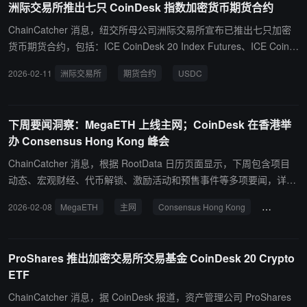
洲际交易所推出七只 CoinDesk 指数加密货币期货合约
ase。 CoinDesk 表示，Bybit 和 Coinbase 均拒绝置评。
ChainCatcher 消息，纽交所母公司洲际交易所宣布已推出七只加密
货币期货合约，包括：ICE CoinDesk 20 Index Futures、ICE CoinD
esk 5 Index Futures、ICE CoinDesk Bitcoin Futures、ICE CoinDes
2026-02-11
洲际交易所
期货合约
USDC
k Ether Futures、ICE CoinDesk Solana Futures、ICE CoinDesk X
RP Futures 和 ICE CoinDesk BNB Futures，相关合约以美元计价并
以现金结算。此外，洲际交易所还透露计划推出基于 CoinDesk 隔夜
下周要闻洞察：MegaETH 上线主网；CoinDesk 在香港举
利率的一个月期 CoinDesk 隔夜利率 (CDOR) USDC 期货，但需经监
办 Consensus Hong Kong 峰会
管机构审核。
ChainCatcher 消息，根据 RootData 日历页面显示，下周包含项目
动态、宏观财经、代币解锁、激励活动和预售事件等多项要闻，详情
如下： 2 月 9 日： MegaETH 上线主网； AVNT 解锁 2,925 万枚代
2026-02-08
MegaETH
主网
Consensus Hong Kong
CoinDesk
币，价值 588.89 万美元，占流通量的 11.332%； MOVE 解锁 17,67
3.61 万枚代币，价值 414.66 万美元，占流通量的 5.558%。 2 月 10
日： CoinDesk 在香港举办 Consensus Hong Kong 峰会； 美国 1
ProShares 推出加密交易所交易基金 CoinDesk 20 Crypto
月纽约联储 1 年通胀预期； 美联储理事沃勒就数字资产发表讲话； 2
ETF
027 年 FOMC 票委、亚特兰大联储主席博斯蒂克就货币政策和经济
前景发表讲话。 2 月 11 日： Solana 2026 年首届活动“Solana Acce
ChainCatcher 消息，据 CoinDesk 报道，资产管理公司 ProShares