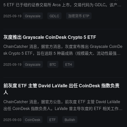
5 ETF 已于纽约证券交易所 Arca 上市，交易代码为 GDLC。该产品
前身为 Grayscale Digital Large Cap Fund，是一只多资产加密货币
2025-09-19
Grayscale
GDLC
加密货币 ETP
ETP，涵盖比特币、以太坊、Solana、XRP 和 Cardano 五大加密资
产。该基金按季度调整，旨在保持对市值和流动性领先资产的跟踪，
并基于 CoinDesk Indices 开发的 CoinDesk 5 指数运行。
灰度推出 Grayscale CoinDesk Crypto 5 ETF
ChainCatcher 消息，据官方消息，灰度宣布推出 Grayscale CoinDe
sk Crypto 5 ETF，旨在追踪 5 种最成熟（规模最大、流动性最强）
的加密货币：比特币、以太坊、SOL、XRP 和 ADA。
2025-09-19
Grayscale
BTC
ETH
前灰度 ETF 主管 David LaValle 出任 CoinDesk 指数负责
人
ChainCatcher 消息，据官方公告，前灰度 ETF 主管 David LaValle
出任 CoinDesk 指数负责人。LaValle 曾主导灰度的 ETF 相关工作，
包括推动将 Grayscale Bitcoin Trust (GBTC) 转换为现货比特币 ET
2025-09-03
CoinDesk
ETF
Bullish
F。