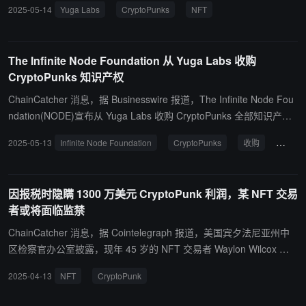
2025-05-14
Yuga Labs
CryptoPunks
NFT
The Infinite Node Foundation 从 Yuga Labs 收购
CryptoPunks 知识产权
ChainCatcher 消息，据 Businesswire 报道，The Infinite Node Fou
ndation(NODE)宣布从 Yuga Labs 收购 CryptoPunks 全部知识产
权。 作为致力于数字艺术保护的非营利组织，NODE 计划通过保
2025-05-13
Infinite Node Foundation
CryptoPunks
收购
Yuga 
护、社区和扩展三大支柱来维护 CryptoPunks。
因报税时隐瞒 1300 万美元 CryptoPunk 利润，某 NFT 交易
者或将面临监禁
ChainCatcher 消息，据 Cointelegraph 报道，美国宾夕法尼亚州中
区检察官办公室披露，现年 45 岁的 NFT 交易者 Waylon Wilcox 承
认了两项提交虚假个人所得税申报表的指控，该交易者在 2021 年出
2025-04-13
NFT
CryptoPunk
售了 62 枚 CryptoPunk NFT，赚取了约 740 万美元的利润，随后在
2022 年又出售了 35 枚 CryptoPunk NFT，获利 490 万美元。 据