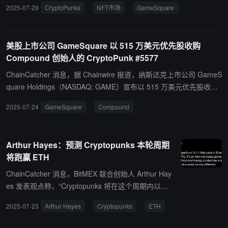
2025-07-29
CryptoPunks
NFT市场
GameSquare
着价格指标全面上涨：底价从 40 ETH 攀升至 47.5 ETH ，平均售价
从 14 万美元上涨至 18.2 万美元。 此次行情复苏与纳斯达克上市公
司 GameSquare 的里程碑式收购直接相关。这家 FaZe Clan 母公司
美股上市公司 GameSquare 以 515 万美元优先股收购
近期发行价值 515 万美元的优先股，以三倍于市场底价的估值购入稀
Compound 创始人的 CryptoPunk #5577
有" Ape Punk "系列中的 #5577 号作品。
ChainCatcher 消息，据 Chainwire 报道，纳斯达克上市公司 GameS
quare Holdings（NASDAQ: GAME）宣布以 515 万美元优先股收购
DeFi 协议 Compound 创始人 Robert Leshner 持有的CryptoPunk #
2025-07-24
GameSquare
Compound
5577。据介绍，这是 GameSquare 首次直接投资 NFT。 GameSqu
are 当前持有约 12913.49 枚 ETH，以太坊资产总值约 5200 万美
元。
Arthur Hayes：预测 Cryptopunks 本轮周期
将跑赢 ETH
ChainCatcher 消息，BitMEX 联合创始人 Arthur Hay
es 发表观点称，“Cryptopunks 将在这个周期内以美
元计价表现优于 ETH。这是因为 ETH 持有者会通过
2025-07-23
Arthur Hayes
Cryptopunks
ETH
NFT 来展示财富，这本质上是一种互联网地位游戏。
除了食品和能源生产之外，整个世界经济都是一个巨