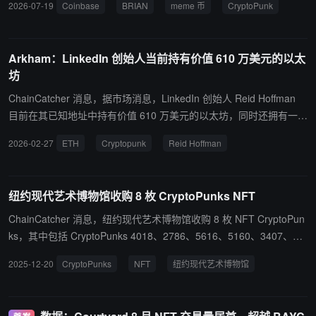
2026-07-19
Coinbase
BRIAN
meme 币
CryptoPunk
回落。过去 24 小时该代币市值已下跌约 86%，降至约 150 万美元；
同期其在约 30 个 Uniswap 资金池中的交易额约为 1320 万美元，总
流动性约 56.1 万美元。 报道指出，Brian Armstrong 曾于 7 月 16
Arkham：LinkedIn 创始人当前持有价值 610 万美元的以太
日将 X 头像更换为 BRIAN 对应的 “Coinbase Man” 形象，并发文称
坊
“New profile photo - who dis”，市场一度将此解读为对该代币的关注
信号，推动 BRIAN 快速走高。报道强调，BRIAN 为社区创建代币，
ChainCatcher 消息，据市场消息，LinkedIn 创始人 Reid Hoffman
Brian Armstrong 并非发行方，也未宣称与其存在官方关联。
目前在其已知地址中持有价值 610 万美元的以太坊，同时还拥有一个
去年以 150 ETH 购入的 Cryptopunk NFT。
2026-02-27
ETH
Cryptopunk
Reid Hoffman
纽约现代艺术博物馆收购 8 枚 CryptoPunks NFT
ChainCatcher 消息，纽约现代艺术博物馆收购 8 枚 NFT CryptoPun
ks，其中包括 CryptoPunks 4018、2786、5616、5160、3407、71
78、74 和 7899。
2025-12-20
CryptoPunks
NFT
纽约现代艺术博物馆