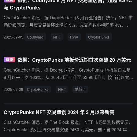
数据：Courtyard 8 月 NFT 交易量居首，超越 BAYC
与 CryptoPunks
ChainCatcher 消息，据 DappRadar《8 月行业报告》统计，NFT 市
场延续回暖：月度交易量环比增长 9%、成交笔数小幅回落 4%。其
中，Courtyard 凭借将 RWA 上链并提供即时流动性的模式，登顶当
2025-09-05
Courtyard
NFT
RWA
CryptoPunks
月系列交易量榜，超过以太坊蓝筹 BAYC 与 CryptoPunks。 DappR
adar 同时指出，8 月整体链上活跃钱包数（dUAW）下滑，但并未阻
挡 NFT 的复苏趋势；RWA 与 Phygital 等方向被认为将成为 2025 年
数据：CryptoPunks 地板价近期首次突破 20 万美元
下半年 NFT 领域的重要主线。
ChainCatcher 消息，据 Decrypt 报道，CryptoPunks 地板价自去年
8 月以来上涨 163%，从 20.45 ETH 升至 53.98 ETH。按当前以太坊
价格约 3,745 美元计算，地板价已突破 20 万美元，为自 2024 年 3
2025-07-29
CryptoPunks
NFT
地板价
月 8 日以来最高。此次上涨始于上周某地址一次性扫货 45 枚 Crypto
Punks。 CoinGecko 数据显示，NFT 市场总市值已从 7 月初的 36
亿美元飙升至 68 亿美元。历史数据显示，以太坊强势时，往往会带
CryptoPunks NFT 交易量创 2024 年 3 月以来新高
动其链上头部 NFT 项目上涨。
ChainCatcher 消息，据 The Block 报道， NFT 市场监测数据显示，
CryptoPunks 系列上周交易量突破 2460 万美元，创下自 2024 年 3
月以来的单周最高纪录，较前一周激增 416%。市场活跃度提升伴随