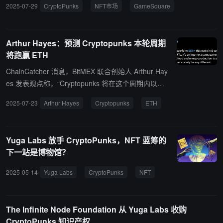
2025-07-29
CryptoPunks
NFT市场
GameSquare
着价格指标全面上涨：底价从 40 ETH 攀升至 47.5 ETH ，平均售价
从 14 万美元上涨至 18.2 万美元。 此次行情复苏与纳斯达克上市公
司 GameSquare 的里程碑式收购直接相关。这家 FaZe Clan 母公司
Arthur Hayes：预测 Cryptopunks 本轮周期
近期发行价值 515 万美元的优先股，以三倍于市场底价的估值购入稀
将跑赢 ETH
有" Ape Punk "系列中的 #5577 号作品。
ChainCatcher 消息，BitMEX 联合创始人 Arthur Hay
es 发表观点称，“Cryptopunks 将在这个周期内以美
元计价表现优于 ETH。这是因为 ETH 持有者会通过
2025-07-23
Arthur Hayes
Cryptopunks
ETH
NFT 来展示财富，这本质上是一种互联网地位游戏。
除了食品和能源生产之外，整个世界经济都是一个巨
大的地位游戏，互联网社会也不会有所不同。”
Yuga Labs 放手 CryptoPunks，NFT 蓝筹的
下一站是博物馆？
2025-05-14
Yuga Labs
CryptoPunks
NFT
The Infinite Node Foundation 从 Yuga Labs 收购
CryptoPunks 知识产权