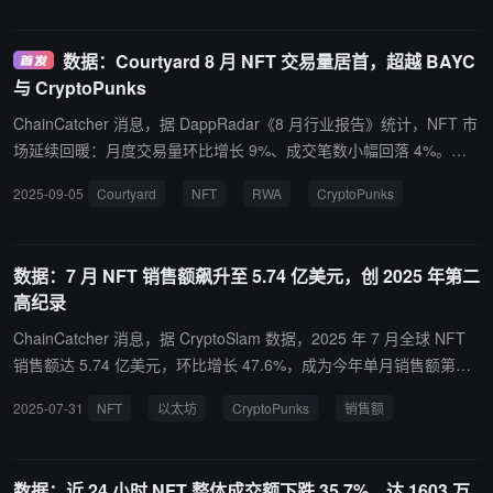
数据：Courtyard 8 月 NFT 交易量居首，超越 BAYC
与 CryptoPunks
ChainCatcher 消息，据 DappRadar《8 月行业报告》统计，NFT 市
场延续回暖：月度交易量环比增长 9%、成交笔数小幅回落 4%。其
中，Courtyard 凭借将 RWA 上链并提供即时流动性的模式，登顶当
2025-09-05
Courtyard
NFT
RWA
CryptoPunks
月系列交易量榜，超过以太坊蓝筹 BAYC 与 CryptoPunks。 DappR
adar 同时指出，8 月整体链上活跃钱包数（dUAW）下滑，但并未阻
挡 NFT 的复苏趋势；RWA 与 Phygital 等方向被认为将成为 2025 年
数据：7 月 NFT 销售额飙升至 5.74 亿美元，创 2025 年第二
下半年 NFT 领域的重要主线。
高纪录
ChainCatcher 消息，据 CryptoSlam 数据，2025 年 7 月全球 NFT
销售额达 5.74 亿美元，环比增长 47.6%，成为今年单月销售额第二
高纪录，仅次于一月的 6.79 亿美元。值得注意的是，虽然交易量下
2025-07-31
NFT
以太坊
CryptoPunks
销售额
降 9% 至 500 万笔，但平均售价攀升至 113.08 美元（六个月新
高），显示高价值 NFT 资产需求强劲。 其中，以太坊链 NFT 以 2.7
56 亿美元销售额领跑（环比+56%）；CryptoPunks 以 6920 万美元
数据：近 24 小时 NFT 整体成交额下跌 35.7%，达 1603 万