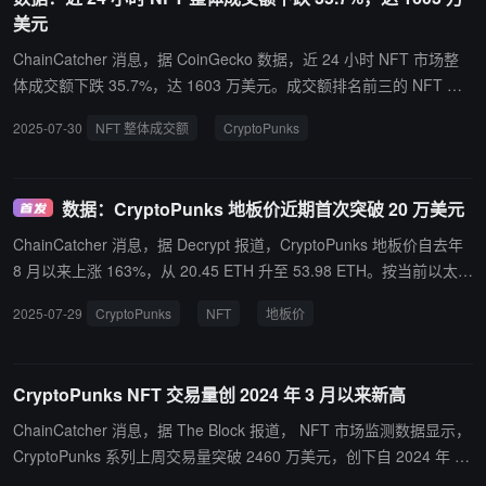
成交额居首， Pudgy Penguins 以 65.44% 底价涨幅表现亮眼；NFT
美元
总市值突破 80 亿美元，较上月增长 21%。
ChainCatcher 消息，据 CoinGecko 数据，近 24 小时 NFT 市场整
体成交额下跌 35.7%，达 1603 万美元。成交额排名前三的 NFT 全
部为以太坊生态项目，分别是 CryptoPunks、胖企鹅和 Moonbirds。
2025-07-30
NFT 整体成交额
CryptoPunks
数据：CryptoPunks 地板价近期首次突破 20 万美元
ChainCatcher 消息，据 Decrypt 报道，CryptoPunks 地板价自去年
8 月以来上涨 163%，从 20.45 ETH 升至 53.98 ETH。按当前以太坊
价格约 3,745 美元计算，地板价已突破 20 万美元，为自 2024 年 3
2025-07-29
CryptoPunks
NFT
地板价
月 8 日以来最高。此次上涨始于上周某地址一次性扫货 45 枚 Crypto
Punks。 CoinGecko 数据显示，NFT 市场总市值已从 7 月初的 36
亿美元飙升至 68 亿美元。历史数据显示，以太坊强势时，往往会带
CryptoPunks NFT 交易量创 2024 年 3 月以来新高
动其链上头部 NFT 项目上涨。
ChainCatcher 消息，据 The Block 报道， NFT 市场监测数据显示，
CryptoPunks 系列上周交易量突破 2460 万美元，创下自 2024 年 3
月以来的单周最高纪录，较前一周激增 416%。市场活跃度提升伴随