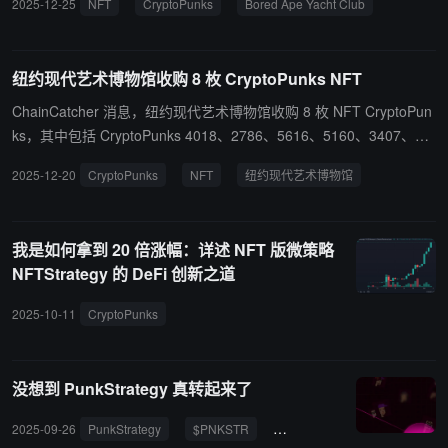
2025-12-25
NFT
CryptoPunks
Bored Ape Yacht Club
量持续减少，卖家数量首次自 2021 年 4 月以来跌破 10 万。 主流蓝
筹 NFT 项目如 CryptoPunks、Bored Ape Yacht Club 等过去 30 天
价格下跌 12%-28% 不等。值得注意的是，艺术类 NFT 表现相对稳
纽约现代艺术博物馆收购 8 枚 CryptoPunks NFT
健，新晋项目 Sports Rollbots 成功挤入市值前十，底价达 5,800 美
元，总估值超 5,800 万美元，取代了 Mutant Ape Yacht Club 的位
ChainCatcher 消息，纽约现代艺术博物馆收购 8 枚 NFT CryptoPun
置。
ks，其中包括 CryptoPunks 4018、2786、5616、5160、3407、71
78、74 和 7899。
2025-12-20
CryptoPunks
NFT
纽约现代艺术博物馆
我是如何拿到 20 倍涨幅：详述 NFT 版微策略
NFTStrategy 的 DeFi 创新之道
2025-10-11
CryptoPunks
没想到 PunkStrategy 真转起来了
2025-09-26
PunkStrategy
$PNKSTR
CryptoPunks
TokenWork