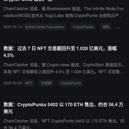
ChainCatcher 消息，据 Businesswire 报道，The Infinite Node Fou
ndation(NODE)宣布从 Yuga Labs 收购 CryptoPunks 全部知识产
权。 作为致力于数字艺术保护的非营利组织，NODE 计划通过保
2025-05-13
Infinite Node Foundation
CryptoPunks
收购
Yuga 
护、社区和扩展三大支柱来维护 CryptoPunks。
数据：过去 7 日 NFT 交易额回升至 1.028 亿美元，涨幅
4.5%
ChainCatcher 消息，据 Crypto.news 报道，CryptoSlam 数据显示，
本周 NFT 交易额较上周回升 4.5% 至 1.028 亿美元。NFT 买家数增
长 28.9%，达到 451,436 人，NFT 卖家数增长 26.5%，达到 285,27
2025-03-30
NFT
交易额
CryptoPunks
2 人。不过，NFT 交易笔数下降 2.8%，至 1,614,680 笔。 以太坊网
络交易额达 3200 万美元，较上周增长 19.4%；Polygon 网络交易额
为 1810 万美元，增幅达 33.1%；Solana 网络交易额下降了 4.4%，
数据：CryptoPunks 5402 以 170 ETH 售出，约合 56.4 万
至 870 万美元。其中 CryptoPunks 系列的交易额飙升 141.4%，达
美元
到 630 万美元。 过去七天高价值交易包括： CryptoPunks #6935 以
135 ETH（271,890 美元）的价格售出； CryptoPunks #3007 以 12
ChainCatcher 消息，NFT CryptoPunks 5402 以 170 ETH 售出，约
0 ETH（239,342 美元）的价格售出； CryptoPunks #2301 以 115 E
合 56.4 万美元。