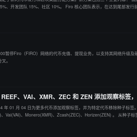
达到尾部发行前不再提议更改代币经济学，以确保稳定性。这些变更将在区块高度
FIRO）网络的代币充值、提现业务，以支持其网络升级及硬分叉。 此举旨在为用户提供优质体验。 项目方将于区块
分叉。
REEF、VAI、XMR、ZEC 和 ZEN 添加观察标签，
代币添加观察标签，并为特定代币移除种子标签。 添加至观察标签榜单的代币如下： Aragon(ANT)、Firo(FIRO
cash(ZEC)、Horizen(ZEN) 。 从种子标签榜单移除的代币如下： GMX(GMX)、SushiSwap(SUSHI) 。 观察
风险。我们将会密切观测，并持续审查。请您知悉，交易这些有观察标签
于具创新性的项目代币，相较于其他上市代币，这些代币可能会有更高的