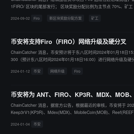
1FIRO/ 区块的尾部发行； 区块奖励分配比例为主节点 70%、矿工 5%、开发团队 15%、社区 10%。 Firo 核心团队表示，在
958655 时生效，团队将很快发布紧急更新。
2024-09-02
Firo
新区块奖励分配方案
矿工
币安将支持Firo（FIRO）网络升级及硬分叉
ChainCatcher 消息，币安预计将于东八区时间2024年01月18日15:00暂停Firo（
300（预计东八区时间2024年01月18日16:00）进行网络升级及硬
2024-01-12
币安
网络升级
Firo
币安将为 ANT、FIRO、KP3R、MDX、MOB、
ChainCatcher 消息，据官方公告，根据最近的审核，币安将于 2024 年 01 月 04 日为更多
Keep3rV1(KP3R)、Mdex(MDX)、MobileCoin(MOB)、Reef(REEF)、Vai(VAI)、Monero(XMR)、Z
标签代币相较于其他上市代币，这些代币可能会有更高的波动性和
2024-01-04
币安
标准，如果没有改善，会有可能被下架。与此同时，种子标签适用