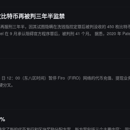
 450 枚比特币再被判三年半监禁
三年半，因其试图隐瞒在洗钱指控定罪后被判没收的 450 枚比特币（目前价值超过 435
 41 个月。 据悉，2020 年 Patel 因经营 Payza 被判三年监禁，并被判两年监管释放。检察官表
营销、庞氏骗局和金字塔骗局的诈骗者提供服务。
日 12：00（东八区时间）暂停 Firo（FIRO）网络的代币充值、提现业务，以支持其网络升级
及硬分叉。
0%
配方案。新方案包括三个主要内容： 固定每区块发行 6.25 个 FIRO，直到总量达到 2140 万个； 之后实施