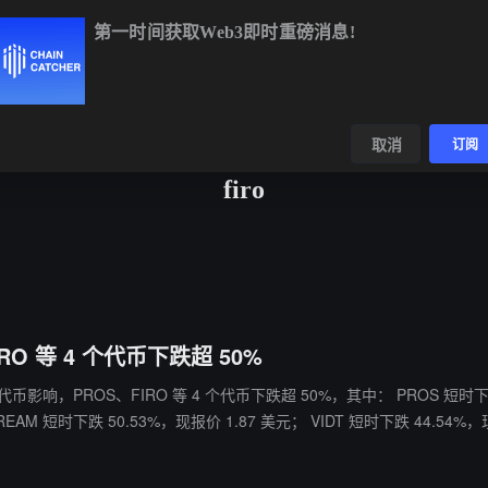
第一时间获取Web3即时重磅消息!
BTC
$64,268.39
-0.54%
ETH
$1,898.25
-0.22%
B
数据
发现
取消
订阅
firo
 等 4 个代币下跌超 50%
0%，其中： PROS 短时下跌 54.66%，现报价 0.1131 美元； FIRO 短时下跌 51.99%，现报
CREAM 短时下跌 50.53%，现报价 1.87 美元； VIDT 短时下跌 44.54%，
75%，现报价 0.0225美元； 此前消息，币安将于 4 月 16 日下架首批投票决定的 14 个代币。