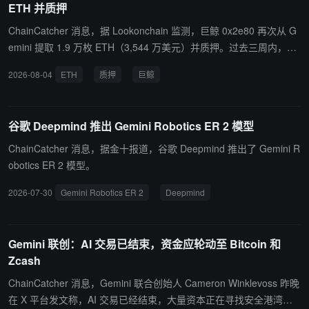
ETH 并质押
型与 Grok 4.5，当前 Gemini 在大模型排名中已跌至第 8 或第 9 位。
与此同时，GCP 正向 Anthropic 等竞争对手大量出售 TPU，过去 9
ChainCatcher 消息，据 Lookonchain 监测，巨鲸 0x2e80 再次从 G
个月内已锁定数十万颗 TPU 的长期租赁及销售合同。Tokenomics 模
emini 提取 1.9 万枚 ETH（3,544 万美元）并质押。过去三周内，该
型估算，Gemini 自身 ARR 约 120 亿美元，而 GCP 到 2027 年底第
巨鲸已从 Gemini 累计提取 11.2 万枚 ETH（2.08 亿美元）并质押。
2026-08-04
ETH
质押
巨鲸
三方 AI 云服务收入将超 730 亿美元，TPU 系统销售额外贡献超 120
0 亿美元。GCP 最新季度增速为 82%，预计 2027 年将因 TPU 系统
销售而加速至 100% 以上，为 Google 每股收益贡献约 3 美元。
谷歌 Deepmind 推出 Gemini Robotics ER 2 模型
ChainCatcher 消息，据金十报道，谷歌 Deepmind 推出了 Gemini R
obotics ER 2 模型。
2026-07-30
Gemini Robotics ER 2
Deepmind
Gemini 联创：AI 交易已结束，资金应轮动至 Bitcoin 和
Zcash
ChainCatcher 消息，Gemini 联合创始人 Cameron Winklevoss 昨晚
在 X 平台发文称，AI 交易已经结束，大量资本正在寻找安全港湾，