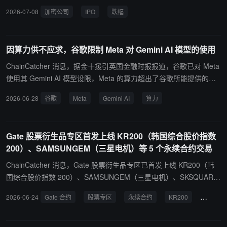
91%，Amber（AMBR）下跌 89%，BitGo（BTGO）下跌 79%，Cir
2026-07-08
加密公司
IPO
跌幅
cle（CRCL）下跌 78%，Coinbase（COIN）下跌 63%，Securitize
（SECZ）也已下跌 41%。 数据显示，这 8 家近期上市的加密公司
平均较上市后高点下跌 73%。报告指出，上市后股价暴跌已成为加密
因算力供不应求，谷歌限制 Meta 对 Gemini AI 模型的使用
公司 IPO 的普遍现象，投资者需采用更系统化的策略来应对此类波
动。
ChainCatcher 消息，据金十援引英国金融时报报道，谷歌已对 Meta
使用其 Gemini AI 模型设限，Meta 的算力超出了谷歌所能提供的范
围。 报道称，谷歌在 3 月左右告知 Meta，无法满足其寻求购买的全
2026-06-28
谷歌
Meta
Gemini AI
算力
部 Gemini 算力，并补充说，这一缺口打乱并推迟了 Meta 部分内部
AI 项目。报道还指出，谷歌的其他几家客户也受到了影响，但程度较
轻。《金融时报》称，Meta 受影响尤为严重，因其对谷歌模型的需
Gate 股票衍生品专区首发上线 KR200（韩国综合股价指数
求异常之高。
200）、SAMSUNGEM（三星电机）等 5 个永续合约交易
ChainCatcher 消息，Gate 股票衍生品专区已首发上线 KR200（韩
国综合股价指数 200）、SAMSUNGEM（三星电机）、SKSQUARE
(SK Square)、HPSP (HPSP)、JUSUNG（周星工程）永续合约交易
2026-06-24
Gate 合约
股票专区
永续合约
KR200
SAMSU
（USDT 结算），支持 1-20 倍杠杆。