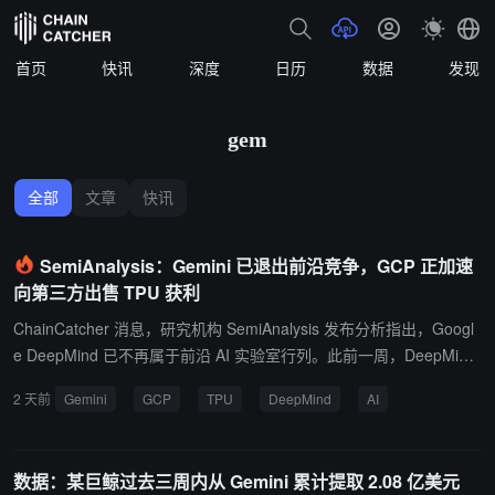
首页
快讯
深度
日历
数据
发现
gem
全部
文章
快讯
SemiAnalysis：Gemini 已退出前沿竞争，GCP 正加速
向第三方出售 TPU 获利
ChainCatcher 消息，研究机构 SemiAnalysis 发布分析指出，Googl
e DeepMind 已不再属于前沿 AI 实验室行列。此前一周，DeepMind
联合创始人 Demis Hassabis 退出日常运营，Google 首席科学家 Jeff
2 天前
Gemini
GCP
TPU
DeepMind
AI
Dean 及 Gemini 联合负责人 Oriol Vinyals 等核心成员离职，创立新
实验室 Discovery Loop。分析认为，Google 内部 Gemini 与 GCP
围绕算力分配的长期博弈已以 GCP 胜出告终。 SemiAnalysis 称，G
数据：某巨鲸过去三周内从 Gemini 累计提取 2.08 亿美元
emini 3.5 Pro 已被取消，Gemini 3.6 Flash 性能不及中国头部开源模