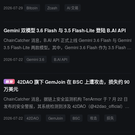
是时候轮动回“宇宙中最硬的货币”——Bitcoin 和 Zcash。周二韩国 K
2026-07-29
Bitcoin
Zcash
AI 交易
OSPI 指数暴跌 10.84%，三星电子跌 13.4%，SK 海力士跌 14.7%，
日本日经 225 跌约 4%。
Gemini 双模型 3.6 Flash 与 3.5 Flash-Lite 登陆 B.AI API
ChainCatcher 消息，B.AI API 正式上线 Gemini 3.6 Flash 与 Gemini
3.5 Flash-Lite 两款模型。其中，Gemini 3.6 Flash 作为 3.5 Flash 的
升级版本，在保持同等定价的基础上显著提升输出质量，Token 消耗
2026-07-22
Gemini 3.6
B.AI API
平均降低约 17%，尤其在 DeepSWE 复杂场景下，最高降幅可达 6
5%，大幅提升开发效率与成本效益；Gemini 3.5 Flash-Lite 则以高
达 350 tokens/s 的极速输出和极致性价比，精准满足文档批处理、A
42DAO 旗下 GemJoin 在 BSC 上遭攻击，损失约 90
gentic 智能检索等高并发、高实时性任务需求。目前，两款模型均已
万美元
开放官方 API 接口，开发者可即刻登录 B.AI 平台，无缝接入体验，
尽享新一代模型带来的性能红利。
ChainCatcher 消息，据链上安全监测机构 TenArmor 于 7 月 22 日
发布的安全警报，其系统检测到涉及 42DAO（@42dao_official）旗
下 GemJoin 的可疑攻击事件，发生在 BNB Smart Chain（BSC）
2026-07-22
42DAO
GemJoin
BSC
攻击
损失
上，造成约 90 万美元损失。 链上交易记录显示，攻击者通过 GemJ
oin 合约提取约 10.73 枚 Binance-Peg BTCB（价值约 71.5 万美