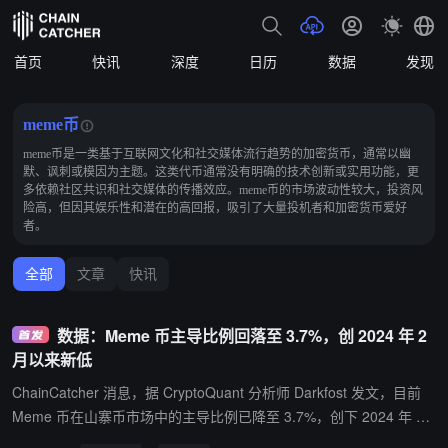
首页
快讯
深度
日历
数据
发现
meme币
meme币是一类基于互联网文化和社交媒体流行趋势的加密货币，通常以幽
默、讽刺或模因为主题。这类代币通常没有明确的技术创新或实用功能，更
多依赖社区共识和社交媒体的传播效应。meme币的市场波动性较大，投资风
险高，但因其娱乐性和潜在的高回报，吸引了大量投机者和加密货币爱好
者。
全部
文章
快讯
数据：Meme 币主导比例回落至 3.7%，创 2024 年 2
月以来新低
ChainCatcher 消息，据 CryptoQuant 分析师 Darkfost 发文，目前
Meme 币在山寨币市场中的主导比例已降至 3.7%，创下 2024 年 2
月以来最低水平，较 2024 年 11 月超过 10% 的峰值大幅下滑。 Dar