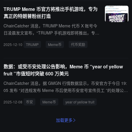
跟踪和分析平台，旨在通过跟踪智能资金地址和代币资金流分析等信
TRUMP Meme 币官方将推出手机游戏，专为
息为交易者提供交易信号。
真正的特朗普粉丝打造
ChainCatcher 消息，TRUMP Meme 代币 X 账号今
日凌晨发文宣布，“TRUMP 手机游戏即将推出，专为
真正的特朗普粉丝打造。现开放免费等候名单。参与
2025-12-10
TRUMP
Meme币
代币奖励
游戏有机会瓜分价值 100 万美元的 TRUMP 代币奖
励。”
数据：或受币安处理公告影响，Meme 币 “year of yellow
fruit ”市值短时突破 600 万美元
ChainCatcher 消息，据 GMGN 行情数据显示，币安官方于今日 19:
05 发布 “对违规发布 Meme 币后使用币安官号宣传员工 ”的处理公
告，表示该员工已被停职处理，等待后续纪律处分。 该公告发布后，
2025-12-08
币安
Meme币
year of yellow fruit
由这位违规员工发布的 Meme 币 “year of yellow fruit ”短时上涨逾 7
00%，币价一度触及 0.006 美元，市值同时突破 600 万美元。
加载更多