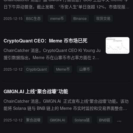
日下午异动普涨，截止发稿： “币安人生”单日涨超 12%，市值现报
1.34 亿美元； “哈基米”单日涨超 7.25%，市值现报 3060 万美元；
2025-12-15
BSC生态
meme币
Binance
现货交易
此前消息，Binance 现货交易日志更新表明，预计近两周将逐步支持
UTF-8 格式编码。UTF-8 格式编码意味着可支持多种语言或符号的
现货交易对，如中文。 ChainCatcher 提醒用户，Meme 币交易波动
CryptoQuant CEO：Meme 币市场已死
巨大，多依赖市场情绪和概念的炒作，并无实际价值或用例，投资者
需注意风险。
ChainCatcher 消息，CryptoQuant CEO Ki Young Ju
援引数据指出，Meme 币在山寨币市占率方面在 202
5 年年初创下历史峰值（10% 以上），而目前已跌至
2025-12-12
CryptoQuant
Meme币
山寨币
4% 下方。 Ki Young Ju 就此评价表示：“meme 币市
场已死”。
GMGN.AI 上线“聚合战壕”功能
ChainCatcher 消息，GMGN.Ai 正式宣布上线“聚合战壕”功能。该功
能将 Solana 链与 BNB 链上的 Meme 币实时监控和交易界面整合至
同一页面。 通过此功能，用户无需在多个浏览器窗口之间切换，即可
2025-12-12
聚合战壕
GMGN.AI
Solana链
BNB链
Meme
跨链追踪智能钱包的动向并直接进行下单操作。GMGN.Ai 官方表
示，此举旨在大幅提升多链交易效率。 GMGN.Ai 是一个 Meme 代币