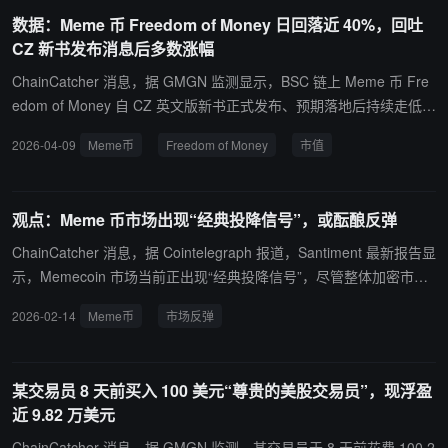
3.3%，同期成交量达 1900 万美元。 ChainCatcher 提醒用户，Mem
数据：Meme 币 Freedom of Money 日回落近 40%，回吐
e 币交易波动巨大，多依赖市场情绪和概念的炒作，并无实际价值或
CZ 新书发布消息后多数涨幅
用例，投资者需注意风险。
ChainCatcher 消息，据 GMGN 监测显示，BSC 链上 Meme 币 Fre
edom of Money 自 CZ 英文版新书正式发布、预期落地后持续走低。
截至目前，币价较昨日高点已下跌近 40%，较 4 月 7 日市值峰值回
2026-04-09
Meme币
Freedom of Money
市值
落 43.5%。当前市值暂报 1290 万美元，24 小时交易量约 630 万美
元。 ChainCatcher 提醒用户，Meme 币交易波动巨大，多依赖市场
情绪和概念的炒作，并无实际价值或用例，投资者需注意风险。
观点：Meme 币市场出现“经典投降信号”，或酝酿反弹
ChainCatcher 消息，据 Cointelegraph 报道，Santiment 最新报告显
示，Memecoin 市场当前正出现“经典投降信号”，尽管整体加密市场
走势震荡，但板块或已接近阶段性底部。 数据显示，过去 30 天 Me
2026-02-14
Meme币
市场反弹
mecoin 总市值下跌约 34%，降至 310.2 亿美元。同期 Dogecoin 下
跌 32%。Santiment 指出，当前社交媒体上对 Memecoin 的“怀旧”情
绪升温，许多交易者已普遍接受“meme 时代终结”的叙事，而这种一
某交易员 8 天前买入 100 美元“尊贵的美股交易员”，现浮盈
致性悲观往往是典型的市场投降信号。 报告称，当某一板块被市场
近 9.82 万美元
“彻底判死刑”时，往往正是逆向关注的时点，“最大痛苦往往对应阶段
性底部”。此外，Santiment 还指出，加密社交媒体上看空评论显著多
ChainCatcher 消息，据 GMGN 监测，某交易员于 8 天前花费 100.2