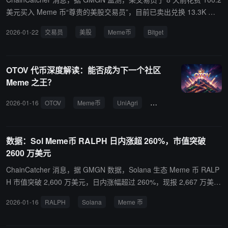
于看多评论，历史经验显示市场通常会朝与大众预期相反的方向运
美元买入 Meme 币“尊贵的美股交易员”，目前已卖出兑换 13.3K 美
行，即便价格出现反弹，市场仍存疑虑，反而有利于形成更持续的修
元，仍持有价值 98.2K 美元的“尊贵的美股交易员”，单币盈利 11.15
2026-01-22
交易员
美股
Meme币
Bitget
复行情。 Santiment 强调，随着比特币机构化程度提升，传统“比特
万美元。 该 Meme 币叙事来源于 Bitget CEO Gracy 在 Bitget 美股
币创新高→以太坊补涨→山寨季全面轮动”的路径可能不再完全适
交易指南 中所写的内容“尊贵的美股交易员 你好” 。
用，未来山寨行情或更趋分化，而非“水涨船高”。
OTOV 代币深度解读：能否成为下一个社区
Meme 之王？
2026-01-16
OTOV
Meme币
UniAgri
社区共识
通缩模型
数据：Sol Meme币 RALPH 日内涨超 260%，市值突破
2600 万美元
ChainCatcher 消息，据 GMGN 数据，Solana 生态 Meme 币 RALP
H 市值突破 2,600 万美元，日内涨幅超过 260%，现报 2,667 万美
元。 ChainCatcher 提醒用户，Meme 币价格波动较大，投资者请注
2026-01-16
RALPH
Solana
Meme 币
意风险。