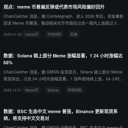
观点：meme 币普遍反弹或代表市场风险偏好回升
ChainCatcher 消息，据 Cointelegraph，进入 2026 年后，资金重新
回流 Meme 币赛道，推动相关代币市值在过去一周内上涨超过 2
3%。CoinMarketCap 数据显示，Meme 币总市值已从 12 月 29 日
2026-01-05
meme币
市场风险
反弹
的约 380 亿美元回升至 477 亿美元以上。同期，Dogecoin、Shiba I
nu 分别上涨超 20% 和 19.9%，Pepe 涨幅超过 65%，交易量亦从约
21.7 亿美元放大至 87 亿美元，增幅约 300%。 分析认为，Meme 币
数据：Solana 链上部分 Meme 涨幅显著，1 24 小时涨幅达
通常被视为高风险资产，其率先走强往往反映市场风险偏好回暖。Sa
68%
ntiment 指出，本轮反弹出现在散户情绪最为悲观阶段之后，符合市
场“反向运行”的历史特征。部分交易员进一步认为，若 Meme 币强势
ChainCatcher 消息，据 GMGN 监测显示，Solana 链上部分 Meme
延续，资金或逐步外溢至其他山寨币板块，Solana 生态可能成为主
表现突出，过去 24 小时内涨幅显著，1 自昨夜持续上涨，24 小时上
要受益方向。
涨 68%，其中：1：24 小时涨幅达 68%，市值暂报约 1,540 万美
2025-12-31
Meme币
Solana
市场风险
元，现报价约 0.0154 美元；SPSC：24 小时上涨 29.3%，市值暂报
约 1,120 万美元，现报价约 0.011 美元；WOJAK：24 小时上涨 2
8%，市值暂报约 2,960 万美元，现报价约 0.029 美元；FKH：24 小
数据：BSC 生态中文 meme 普涨，Binance 更新现货系
时上涨 12.6%，市值暂报约 1,680 万美元，现报价约 0.017 美元。Bl
统，将支持中文交易对
ockBeats 提醒用户，Meme 币交易波动巨大，多依赖市场情绪和概
念炒作，并无实际价值或用例，投资者需注意风险。
ChainCatcher 消息，据 GMGN 行情信息，BSC 生态中文 meme 今