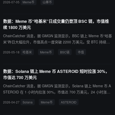
2026-07-05
Meme币
山寨币
kfost 表示，Meme 币持有人正变得越来越稀少，这是近三年来最少
的时期，反映出该板块正被市场显著冷落。
数据：Meme 币“哈基米”日成交量仍登顶 BSC 链，市值维
续 1800 万美元
ChainCatcher 消息，据 GMGN 监测显示，BSC 链上 Meme 币“哈基
米”昨日大幅拉升，市值高点一度突破 2200 万美元。受 BTC 持续回
落拖累，该代币随之承压回调，现报约 1840 万美元，24 小时涨幅仍
2026-05-18
哈基米
Meme币
BSC链
市值
保有 23%，同期成交量达 290 万美元，为 BSC 链上日内最大成交量
的 Meme 币。 ChainCatcher 提醒用户，Meme 币交易波动巨大，
多依赖市场情绪和概念的炒作，并无实际价值或用例，投资者需注意
数据：Solana 链上 Meme 币 ASTEROID 短时拉涨 30%，
风险。
市值达 700 万美元
ChainCatcher 消息，据 GMGN 监测显示，Solana 链上 Meme 币 A
STEROID 在 1 小时内拉涨 30%，市值达 700 万美元，24 小时涨幅
达 160%，同期成交量达 520 万美元，目前该代币已上线 10 日，今
2026-04-27
Solana
Meme币
ASTEROID
晨曾一度涨至 900 万美元上方。 此外，Ethereum 链上同一叙事 Me
me 币 ASTEROID 市值维续高点，暂报 1.29 亿美元，24 小时跌幅 1