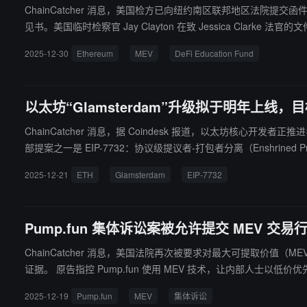
ChainCatcher 消息，美国检方已向纽约南区联邦地区法院提交函件，
见书。美国临时检察官 Jay Clayton 在致 Jessica Clar
-Bueno，被指控通过自动化 MEV 机器人在 Ethereum 上
2025-12-30
Ethereum
MEV
DeFi Education Fund
2 月下旬或 3 月初尽快安排重审。根据 DEF 于 12 月 1
认为，这些观点并未提供新的法律依据。目前，该案的走向仍未明朗
风向意义。
以太坊“Glamsterdam”升级拟于明年上线，目
ChainCatcher 消息，据 Coindesk 报道，以太坊核心开发者正
部提案之一是 EIP-7732：协议级提议者-打包者分离（Enshrined Pro
赖，从而在区块生产过程中提升抗审查性与公平性。 另一项与之配套的关键提案是 EIP-7928：区块级访问列表（Block-level Access Lists），允许区块预先声明会访问哪些账户和合约数据，帮助节点更高效
2025-12-21
ETH
Glamsterdam
EIP-7732
地预加载和复用数据，使区块执行更快、更可预测，也为后续扩容打基础。目
Pump.fun 集体诉讼案被允许提交 MEV 交
ChainCatcher 消息，美国法院再次被要求对最大可提取价值（ME
证据。 原告指控 Pump.fun 使用 MEV 技术，让内部人士以低价优先获得新代币，随后将这些代币拉高后抛售给散户参与者，散户则被用作内部人士的退出流动性。而 Solana Labs、Jito Labs 等在指控中被
称为其提供了便利。
2025-12-19
Pump.fun
MEV
集体诉讼