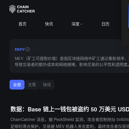
首页
快讯
深度
日历
mev
MEV（矿工可提取价值）是指区块链网络中矿工通过重新排序、
导致交易者的额外成本和网络拥堵，影响交易的公平性和透明度。为
全部
文章
快讯
数据：Base 链上一钱包被盗约 50 万美元 U
ChainCatcher 消息，据 PeckShield 监测，攻击者控制地址 0x920d...9708 从 Base 链
足够的滑点保护，交易被 MEV 机器人夹击套利，最终攻击者仅获得约 6