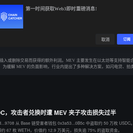
第一时间获取Web3即时重磅消息!
BTC
$64,297.70
-0.38%
ETH
$1,903.50
-0.09%
BNB
数据
发现
取消
订阅
插入或删除交易而获得的额外利润。MEV 主要发生在以太坊等支持智能合
缓解 MEV 的负面影响，行业内提出了多种解决方案，如闪电贷、拍卖
SDC，攻击者兑换时遭 MEV 夹子攻击损失过半
受害者钱包 0x3a53...0B5c 中盗取约 50 万枚 USDC。 然而，攻击者在后续将 USDC 兑换为 ETH 的过程中，因未
7 枚 WETH，价值约 12.9 万美元，损失逾 75% 的盗取资金。