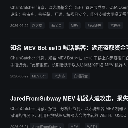
ChainCatcher 消息，以太坊基金会（EF）管理层成员、CSA O
设施：抗审查、抗捕获、开源、私密且安全，能够支撑大规模无需信任中介的协调。 他强调，EF 的工作重点在于消除以太坊在协议层可能出现的提取性与捕获风险
隐私默认缺失两大核心挑战。Aerugo 将 MEV 描述为“下一场密码朋克战争的主
2026-06-22
以太坊
基金会
MEV
隐私缺失
抗捕获
移出基金会，但会对外部资助保持严格标准。近期部分人员离职属于
知名 MEV Bot ae13 喊话黑客：返还盗取
ChainCatcher 消息，知名 MEV Bot 地址 ae13 于链
手段追责。”此前报道，长期活跃于以太坊网络的知名 MEV 机器人 Jare
2026-06-22
MEV Bot
以太坊
白帽赏金
JaredFromSubway MEV 机器人遭攻击，损失
ChainCatcher 消息，据链上分析师监测，以太坊知名 MEV 机
撤销的情况下，利用开放授权从机器人合约中转移 WETH、USD
用。
2026-06-21
JaredFromSubway
MEV
WETH