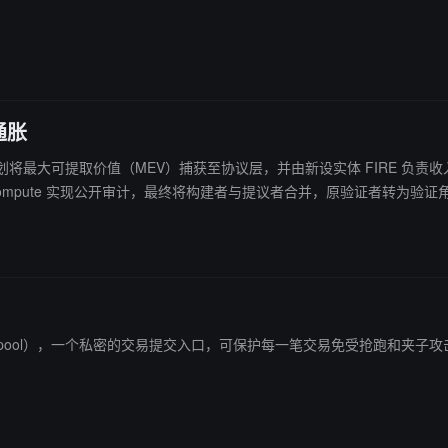
通胀
计划将最大可提取价值（MEV）捕获至协议层，并由新设实体 FIRE 负责收入回流与 FLR 代币
idential Compute 实现公开审计，最终将构建者与提议者合并，原验证者转为
年度销毁量提升至 3 亿枚。上述措施旨在优化网络经济模型，提升协议透明度与安
ivate Mempool），一个私密的交易提交入口，可保护每一笔交易免受抢跑