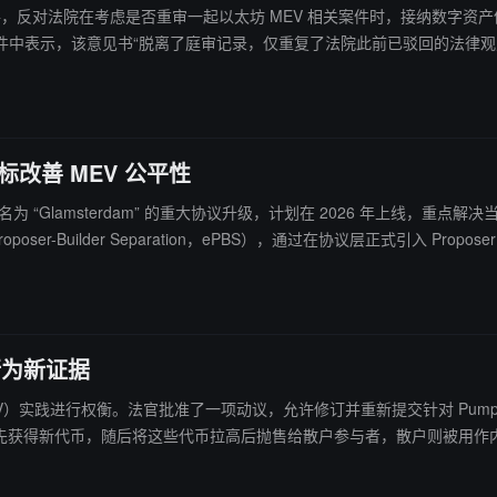
反对法院在考虑是否重审一起以太坊 MEV 相关案件时，接纳数字资产倡议组织 DeFi
ke 法官的文件中表示，该意见书“脱离了庭审记录，仅重复了法院此前已驳回的法律观点”
实施约 2500 万美元的漏洞利用。此前在 11 月，由于陪审团未能就有罪或无
9 日提交的意见书草案，该组织支持撤诉或判无罪，认为此类起诉将给 DeFi
。若兄弟二人在重审中被判同样罪名成立，最高或面临每项指控 20 年监
标改善 MEV 公平性
推进名为 “Glamsterdam” 的重大协议升级，计划在 2026 年上线，重点解决
poser-Builder Separation，ePBS），通过在协议层正式引入 Pro
前 Glamsterdam 的完整 EIP 清单仍在敲定中。
易行为新证据
V）实践进行权衡。法官批准了一项动议，允许修订并重新提交针对 Pump.fun、