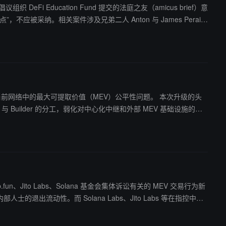
 Education Fund 提交的法庭之友（amicus brief）意
，不应被采纳。相关案件涉及兄弟二人 Anton 与 James Peraire
罪达成一致，法院已宣布本案流审。随后，美国政府请求法院在 2026 年
 开发者带来不确定性与恐惧，可能抑制行业创新并迫使参与者外流。检方则
禁。案件结果也被业内视为对 MEV 行为及相关合规边界具有重要
当前网络中的最大可提取价值（MEV）公平性问题。 本次升级的头
poser 与 Builder 的分工，弱化对中心化中继和外部 MEV 基础设施的依
Jito Labs、Solana 基金会集体诉讼有关的 MEV 交易行为新