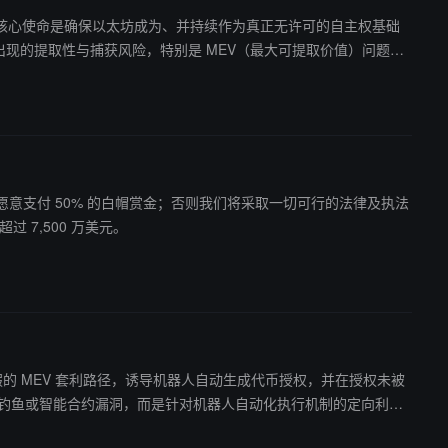
 表示，EF 的核心使命是确保以太坊成为、并持续作为真正无许可的自主权基础
 未来将把部分工作通过分拆方式
太坊，我们愿意支付 50% 的白帽赏金；否则我们将采取一切可行的法律及执法
过 7,500 万美元。
过构造虚假的 MEV 套利路径，诱导机器人自动生成代币授权，并在授权未被
传统钓鱼或智能合约漏洞，而是针对机器人自动化执行机制的定向利