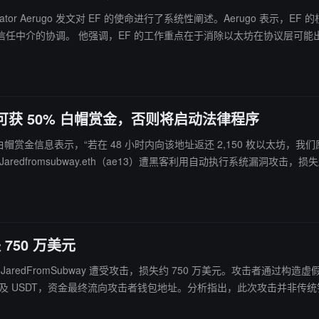
perator Aerugo 发文对 EF 的使命进行了系统性阐述。Aerugo
，特别是 MEV（最大可提取价值）问题和
要战场”，并指出“没有严肃隐私默认的公共账本就是带有结算保证的监控基础设施”。 此外，EF
正常机构调整，EF 将以有尊严的方式处理，不会将人事问题公开化。
资金可获 50% 白帽赏金，否则将启动法律程序
上向黑客发布白帽赏金信息表示，“若在 48 小时内向该地址返还 2,150 枚以
dfromsubway.eth（ae13）遭黑客利用自动执行系统漏洞攻击，损失超
 750 万美元
器人 JaredFromSubway 遭受攻击，损失约 750 万美元。攻击者通
C 及 USDT，资金最终流向攻击者钱包地址。分析指出，此次攻击并非