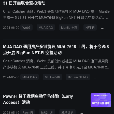
31 日开启联合空投活动
万笔，生成 7648 资产达 78万。MUA 去中心化身份卡 Boarding Pas
s 独立用户超 45 万，增幅达 430%。MUA7648 活动系列奖池包含超
ChainCatcher 消息，Web3 头部创作者社区 MUA DAO 携手 Mantle
50 万美元价值的 $MUA 和 $MNT。用户可通过参与 Cantina 市场交
生态于 5 月 31 日开启 MUA7648 BigFun NFT-Fi 联合空投活动。截
互、持有 MUA 和参与方资产、以及邀请好友等方式赢取空投。 MUA
至目前，活动为 Mantle 生态吸引超 80 万独立用户参与，交易量近 1
2024-06-20
Web3
MUA DAO
Mantle 生态
NFT-Fi
空投活
DAO 近期宣布成为去中心化 AI 项目 GaiaNet 首个节点，加入生态 g
60 万笔，生成 7648 资产达 78 万。MUA 去中心化身份卡 Boarding
rants，未来将推出 AI Agent 相关空投活动。
Pass 独立用户超 45 万，增幅达 430%。 MUA7648 系列奖池包含超
50 万美元价值的 $MUA 和 $MNT。用户可通过参与Cantina市场交
MUA DAO 通用资产多链协议 MUA-7648 上线，将于今晚 8
互、持有MUA和参与方资产、以及邀请好友等方式赢取空投。 据
点开启 BigFun NFT-Fi 空投活动
悉，MUA DAO 近期宣布成为去中心化 AI 项目 GaiaNet 首个节点，
加入生态 grants，未来将推出 AI Agent 相关空投活动。
ChainCatcher 消息，Web3 头部创作者社区 MUA DAO 旗下通用资
产多链协议 MUA-7648 正式上线，并于今晚 8 点开启 MUA7648 x M
antle BigFun NFT-Fi 联合空投活动，系列奖池包含超 50 万美元价值
2024-05-30
MUA DAO
MUA-7648
BigFun NFT-Fi
联合空投活
的 $MUA 和 $MNT。 用户可通过参与 Cantina 市场的 MUA-7648 协
议交互、持有各类 MUA 和合作方资产、邀请好友等方式赢取 $MUA
奖励。团队的 $MUA 经济模型表明 45% 将用于社区激励。本次活动
PawnFi 将于近期启动早鸟体验（Early
得到近 30 家头部 BTC 和 ETH NFT &铭文项目及 Mantle 生态基金
Access）活动
会的大力支持。 据 RootData 页面，5 月 23 日，MUA DAO 宣布由
Avalanche、ByteTrade、Rocktree Capital 和吴忌寒等参投的新一轮
2023-05-19
PawnFi
体验计划
激励计划
NFT-FI