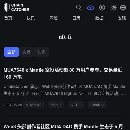
首页
快讯
深度
日历
数据
发现
nft-fi
全部
文章
快讯
MUA7648 x Mantle 空投活动超 80 万用户参与，交易量近
160 万笔
ChainCatcher 消息，Web3 头部创作者社区 MUA DAO 携手 Mantle
生态于 5 月 31 日开启 MUA7648 BigFun NFT-Fi 联合空投活动。M
odular Universal Asset（MUA）是首个以人工智能+人类模块化通用
2024-06-20
MUA7648
Mantle
NFT-Fi
GaiaNet
资产协议为内核的资产创作者社区。通过 MUA 发起的 MUA7648 协
议，加速 AI Agent 资产的模块化，支持资产拆分组合的无限增发和
版税递归，以实现角色化 AI Agent 领域的最大化经济繁荣。 截至目
Web3 头部创作者社区 MUA DAO 携手 Mantle 生态于 5 月
前，活动为 Mantle 生态吸引超 80 万独立用户参与，交易量近 160