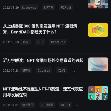
2022-08-29
Sudoswap
NFT-Fi
P2Pool
从上线暴涨 300 倍到引发蓝筹 NFT 连锁清
算，BendDAO 都经历了什么？
2022-08-23
BAYC
NFT
BendDAO
NFT-Fi
近万字解读：NFT 金融与场外交易赛道的兴起
2022-06-28
NFT-fi
Opensea
X2Y2
Trader.xyz
sudoswap
NFT流动性不足催生NFT-Fi赛道，速览代表应
用与发展逻辑
2022-04-01
NFT借贷
NFT租赁
NFT-Fi
Fractional.
reNFT