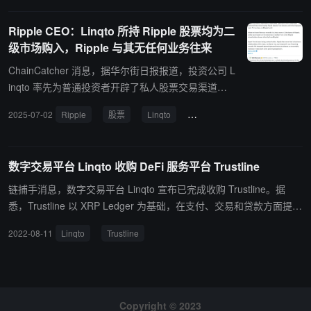
仅为股东，双方不存在业务合作关系。 据法庭文件显示，Linqto 被
指控存在证券违规行为，包括向不符合资质的投资者销售私人公司股
Ripple CEO：Linqto 所持 Ripple 股票均为二
份。美国证券交易委员会(SEC)已就潜在违规行为展开调查。破产保
级市场购入，Ripple 与其无任何业务往来
护听证会定于北京时间 7 月 10 日凌晨 5 点举行。
ChainCatcher 消息，据华尔街日报报道，投资公司 L
inqto 率先为普通投资者开辟了私人股票交易渠道，
如今却因自身业务操作面临联邦调查，甚至可能申请
2025-07-02
Ripple
股票
Linqto
二级市场
破产。 Ripple 首席执行官 Brad Garlinghouse 对此
表示：“可以理解投资者对 Linqto 购买的 Ripple 股票
存在疑问。需要说明的是，Linqto 持有的 470 万股 R
数字交易平台 Linqto 收购 DeFi 服务平台 Trustline
ipple 股票均从二级市场其他股东处购得，从未直接与
Ripple 交易。 除股东身份外，Linqto 与 Ripple 无任
链捕手消息，数字交易平台 Linqto 宣布已完成收购 Trustline。据
何业务往来。鉴于质疑增多，我们已于 2024 年底停
悉，Trustline 以 XRP Ledger 为基础，在支付、交易和贷款方面提供
止批准 Linqto 的进一步股票购买。”
去中心化金融服务的技术平台。（来源链接）
2022-08-11
Linqto
Trustline
Copyright © 2023