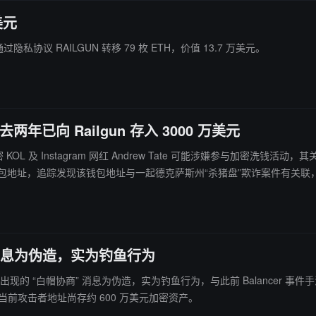
美元
in 刚刚通过隐私协议 RAILGUN 转移 79 枚 ETH，价值 13.7 万美元。
两年已向 Railgun 存入 3000 万美元
L 及 Instagram 网红 Andrew Tate 可能涉嫌参与加密洗钱活动，其关联钱包过去两年
图获得了其钱包地址，追踪发现该钱包地址与一起德克萨斯州“杀猪盘”欺诈案件有关联
和高风险交易所进行小额和大额转账。
 消息为伪造，实为钓鱼行为
链上出现的 “白帽协商” 消息为伪造，实为钓鱼行为，与此前 Balancer 事件手
ETH。当前攻击者地址尚存约 600 万美元加密资产。