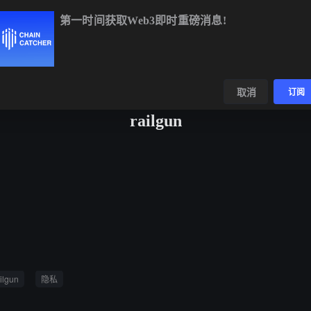
第一时间获取Web3即时重磅消息!
BTC
$64,955.55
+0.26%
ETH
$1,917.75
+0.30%
BNB
数据
发现
取消
订阅
railgun
ilgun
隐私