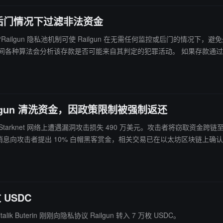
监控或后门情况下过滤非法资金
n 发文表示：“Railgun 隐私池机制可使 Railgun 在无需任何监控或后门的
款是否可能来自其判定的犯罪活动。 如果存款通过筛选，1 小时后用户即可使用零知识证明
名集）。如果存款未通过筛选，用户只能将资金提取回自己的地址。这样做
，可以自由分叉并创建自己的隐私池，但若无法获得足够广泛的公众支持，其匿
 Railgun 清洗资金，因政策限制被强制返还
kLend 在 Starknet 网络上遭遇漏洞攻击损失 490 万美元。攻击者将窃取资金
，zkLend 已通过链上消息向攻击者提出 10% 白帽黑客赏金，相关交易已在以太坊区块链上确
 USDC
alik Buterin 刚刚向隐私协议 Railgun 转入 7 万枚 USDC。