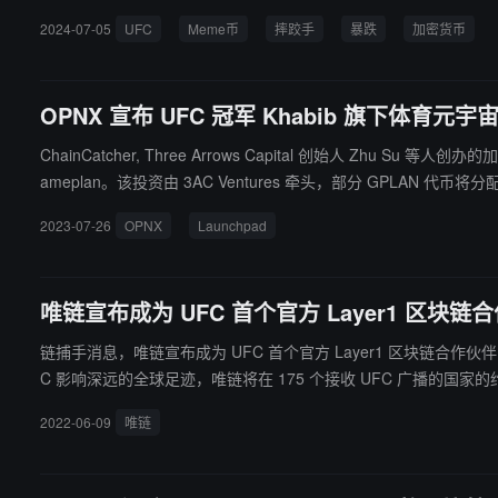
包联系起来，这表明这是一场精心
2024-07-05
UFC
Meme币
摔跤手
暴跌
加密货币
OPNX 宣布 UFC 冠军 Khabib 旗下体育元宇宙 
ChainCatcher, Three Arrows Capital 创始人 Zhu Su
ameplan。该投资由 3AC Ventures 牵头，部分 GPLAN 代币将分配给 OX 质押用户。 Gameplan 旨在通过在知名运动员与其支持者之间建立更深层次
代币投票为球队管理、战略等相关的决策过程做出贡献。
2023-07-26
OPNX
Launchpad
唯链宣布成为 UFC 首个官方 Layer1 区块链
链捕手消息，唯链宣布成为 UFC 首个官方 Layer1 区块链合
C 影响深远的全球足迹，唯链将在 175 个接收 UFC 广播的国
2022-06-09
唯链