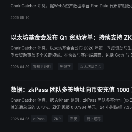
ChainCatcher 消息，据Web3资产数据平台 RootData 代币解锁
2026-05-10
以太坊基金会发布 Q1 资助清单：持续支持 
ChainCatcher 消息，以太坊基金会公布 2026 年第一
季度资助覆盖多个关键领域。在协议与客户端层面，包括 Geth 与 Er
理、验证者安全工具 Vero 以及 DISC-NG 节点发现机制等项目也获得支持，以增强节点层可靠性与机构级合规能力。 在密
2026-04-29
零知识证明
密码学
以太坊基金会
抗量子与同态混合加密探索，以及 RISC-V zkVM 形式化验证等项目，进一步强化零知识证明与密码学基础设施安全边界。 
清签名库、Open Creator Rails 等工具链持续推进，以降低开发门槛并提升
or 集成与 Privacy Pool SDK）、去中心化身份（did
数据：zkPass 团队多签地址向币安充值 1000 
程”三大核心方向的长期投入，强调通过基础设施与标准化建设支
ChainCatcher 消息，据 Arkham 监测，zkPass 团队多签地址 (0xEF1) 于过去 30
其流通总量的 3.73%。ZKP 现报 0.07964 美元，24 小时跌幅 7
2026-04-25
zkPass
ZKP
币安
链上追踪