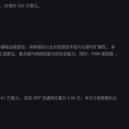
代币，价值约 323 万美元。
与核心基础设施建设，持续强化以太坊底层技术栈与长期可扩展性。 本
后网络监控工具建设，重点提升网络性能与抗攻击能力。同时，HSM 密钥管
施。 此外，基金会还支持隐私技术（如 T
用层的完整生态结构。整体来看，本轮资助延续以太坊对“密码学+ZK+协议工
8 亿，本次分发数额约占