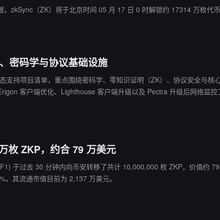
数据，zkSync（ZK）将于北京时间 05 月 17 日 0 时解锁约 17314 万枚
ZK、密码学与协议基础设施
季度资助与生态支持项目清单，重点围绕密码学、零知识证明（ZK）、协议安全
igon 客户端优化、Lighthouse 客户端升级以及 Pectra 升级
码学与 ZK 方向，基金会持续加码 Poseidon 哈希函数分析、Gröbner 基攻击研究、
在开发者生态方面，BuidlGuidl 教育体系升级、ERC 标准社区建设、WalletConnect
用户交互安全性。同时，L2BEAT 继续提供 Layer2 透明度分析，强化扩容生态数据基础设
:ethr 标准升级）、DAO 治理研究以及公共产品实验项目，覆盖从协议层到应
万枚 ZKP，约合 79 万美元
撑未来多层扩展与机构级应用落地。
 分钟内向币安转移了共计 10,000,000 枚 ZKP，价值约 79.61 万美元。 目前 ZKP 流通供应量为 2.6
.35%，其流通市值目前为 2,137 万美元。