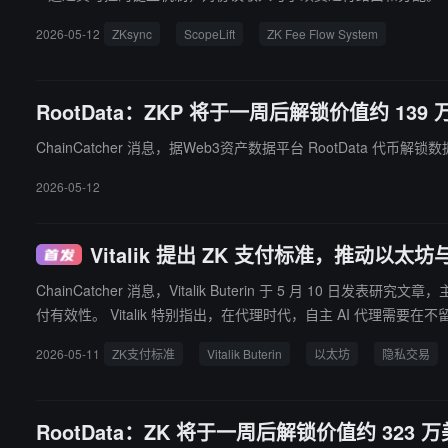
2026-05-12
ZKsync
ScopeLift
ZK Fee Flow System
RootData：ZKP 将于一周后解锁价值约 139
ChainCatcher 消息，据Web3资产数据平台 RootData 代币解锁
2026-05-12
Vitalik 提出 ZK 支付标准，推动以太坊
ChainCatcher 消息，Vitalik Buterin 于 5 
付有效性。 Vitalik 特别指出，在代理时代，自主 AI 代理需要在不留下可追踪痕迹的情况下支付服务费用（如 LLM API 费用），通过递归 SNARKs 与 ZK API 使用积分，以太坊 Layer 2 可以与透明交易同等
速度和成本处理隐私支付。提案还包含选择性披露与清白证明机制，允许用户在不向
2026-05-11
ZK支付标准
Vitalik Buterin
以太坊
隐私交易
是阻碍加密支付取代传统支付的主要障碍，ZK 支付标准旨在使隐
RootData：ZK 将于一周后解锁价值约 323