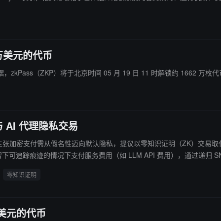
 万美元的代币
数据，zkPass（ZKP）将于北京时间 05 月 19 日 11 时解锁约 1662 万
与 AI 代理隐私交易
月 10 日发表研究文章，主张加密支付需从假名性迈向默认隐私，提议以零知识证明
公众泄露数据的前提下向合规机构或税务部门提供特定证明，以应对反洗钱监管要求。 Vi
零知识证明
私成为默认功能。
 万美元的代币