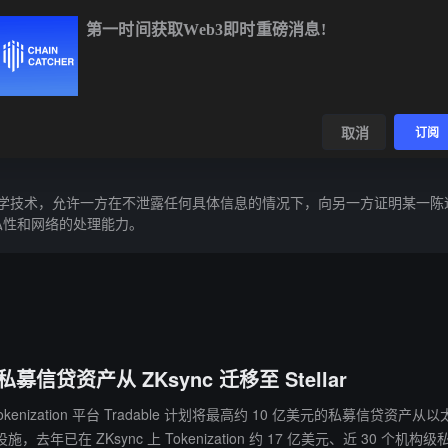
第一时间获取Web3即时重磅消息!
.01
+1.02%
ETH
$1,907.89
+1.98%
BNB
$594.63
-0.81%
数据
发现
取消
订阅
），这是一种密码学技术，允许一方在不泄露任何具体信息的情况下，向另一方证明
的隐私性和网络的处理能力。
募信贷资产从 ZKsync 迁移至 Stellar
投资的 Tokenization 平台 Tradable 计划将最高约 10 亿美元的私募信贷资产从以
zation 约 17 亿美元、近 30 个机构级私募信贷头寸。 本次迁移旨在借力 Stellar 在机构 Tok