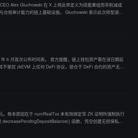
CEO Alex Gluchowski 在 X 上将此举定义为技能重组而非削减成
。 Gluchowski 表示此次转型源于
er 2 市场的更广泛趋势，此前 Hyli 与 Botanix 等 ZK 及 L2
何表态。
时间表。 官方提醒，链上钱包资产需在该日期前
失超 215 万美元。根本原因在于 numRealTxs 未有效绑定至 ZK 证明所强制执行
endingDepositBalance() 函数，凭空创建无担保私人