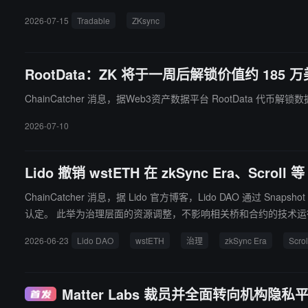
的用户基础和合规、隐私特性，向传统资产管理人提供链上高质量私募信贷投资机会。S
2026-07-15
Tradable
ZKsync
RootData：ZK 将于一周后解锁价值约 185
ChainCatcher 消息，据Web3资产数据平台 RootData 代币解锁
2026-07-10
Lido 撤销 wstETH 在 zkSync Era、Scro
ChainCatcher 消息，据 Lido 官方博客，Lido DAO 通过 Snapshot
认定。 此举为治理层面的资源调整，不影响相关桥和合约的技术运行，用户在上述网络上的 wstETH 仍可正常持有、转账或桥回以太坊。Lido 将停止对这些网络的安全监控、生态与市场支持，但不会设定迁
移期限。
2026-06-23
Lido DAO
wstETH
治理
zkSync Era
Scrol
Matter Labs 裁员并全面转向机构隐私平台