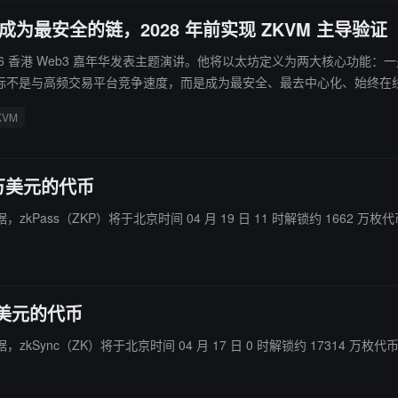
快而要成为最安全的链，2028 年前实现 ZKVM 主导验证
uterin 在 2026 香港 Web3 嘉年华发表主题演讲。他将以太坊定义为
竞争速度，而是成为最安全、最去中心化、始终在线的可信链。 短期路线图方面，他介绍了账户抽象提案 
签名方案，团队正通过 EVM 向量化大幅提升其效率。 他透露，ZKVM 已足够快以证明实时 
KVM
成为验证链的主要方式，使以太坊在不牺牲去中心化的前提下大幅扩容。长期
任何单一团队的持续存在。
 万美元的代币
数据，zkPass（ZKP）将于北京时间 04 月 19 日 11 时解锁约 1662 万
 万美元的代币
数据，zkSync（ZK）将于北京时间 04 月 17 日 0 时解锁约 17314 万枚