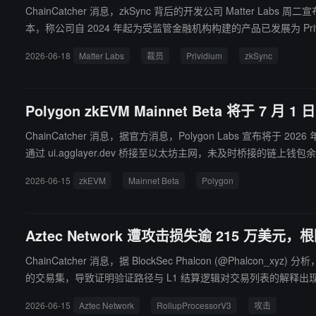
ChainCatcher 消息，zkSync 背后的开发公司 Matter La
本，称公司自 2024 年起为受监管金融机构构建的产品已发展为 Prividiu
机构客户的具体产品反馈，但未披露裁员人数。据 CoinGecko 数据，zkSy
2026-06-18
Matter Labs
裁员
Prividium
zkSync
项目已相继关闭，通用型水平平台面临寻找可防御垂直领域的压力。截至发稿，
Polygon zkEVM Mainnet Beta 将于 7 月 1
ChainCatcher 消息，据官方消息，Polygon Labs 宣布将于 2026 年 7 月 1 
通过 ui.agglayer.dev 桥接至以太坊主网，未及时桥接的链上钱包余额将被自动迁移至以太坊 L1，之后可通过专用
自动迁移，协议团队和用户需在 7 月 1 日前主动提取和迁移流动性，逾
2026-06-15
zkEVM
Mainnet Beta
Polygon
Aztec Network 遭攻击损失逾 215 万美元
ChainCatcher 消息，据 BlockSec Phalcon (@Phalcon_
的交易集，导致证明验证路径与 L1 结算逻辑对交易列表的解释出现偏差。
余额后通过正常结算流程提取，共涉及七种资产。
2026-06-15
Aztec Network
RollupProcessorV3
攻击