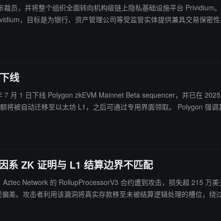
bs 周二宣布裁员，并将整个组织全面转向机构级链上隐私基础设施平台 Prividium。
m，目标是为银行、资产管理公司等受监管实体提供兼具交易保密性与合规审计能力的链上基础设施
nc 代币市值约 1.15 亿美元，过去 24 小时上涨 4.3%。此次转型反映 Lay
Matter Labs 尚未就 zkSync 网络及 ZK 代币的未来做出任
 日下线
日下线 Polygon zkEVM Mainnet Beta sequencer，并已在 2025 年 6 月首次公布
界面领取。 Polygon 强调其不掌控 zkEVM 上任何 DeFi 协议，锁仓于 DeFi 合约的资产无法
期未认领的自动迁移资产将于 2027 年 12 月 31 日后视为放弃。
，根因系 ZK 证明与 L1 结算边界不匹配
xyz) 分析，Aztec Network 的 RollupProcessorV3 合约遭到攻击，损
攻击者利用该漏洞将真实存款移至未被结算逻辑处理的槽位，绕过 decreaseP