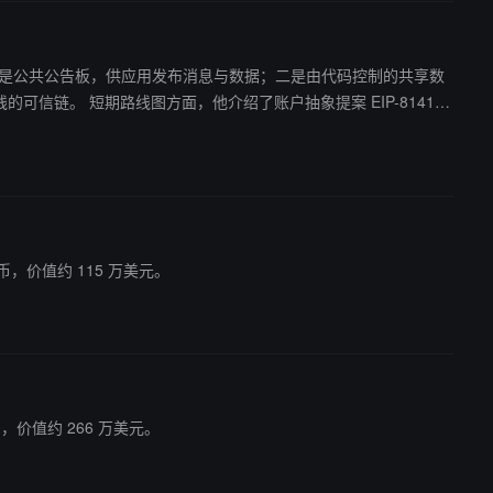
两大核心功能：一是公共公告板，供应用发布消息与数据；二是由代码控制的共享数
EIP-8141，
EVM 执行，今年
愿景方面，以太坊正积极利用 AI 生成数学证明来形式化验证软件
枚代币，价值约 115 万美元。
代币，价值约 266 万美元。