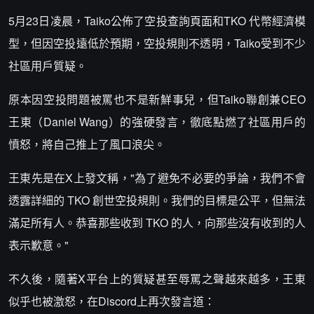
5月23日凌晨，Taiko公佈了空投查詢頁面和TKO 代幣經濟模
型，但因空投遠低於預期，空投規則不透明，Taiko受到不少
社區用戶質疑。
原本因空投問題被罵也不是新鮮事兒，但Taiko聯創兼CEO
王東（Daniel Wang）的強硬發言，徹底點燃了社區用戶的
憤怒，將自己推上了風口浪尖。
王東先是在X上發文稱，"為了避免不必要的爭論，我們不會
透露詳細的 TKO 創世空投規則。我們的目標是公平，但無法
滿足所有人。恭喜那些收到 TKO 的人，向那些沒有收到的人
表示歉意。"
不久後，隨著X平台上的質疑甚至辱罵之聲越來越多，王東
似乎也被激怒，在Discord上再次發言道：