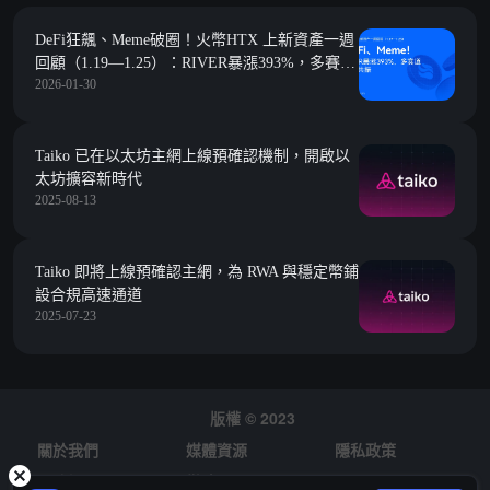
DeFi狂飆、Meme破圈！火幣HTX 上新資產一週
回顧（1.19—1.25）：RIVER暴漲393%，多賽道
2026-01-30
熱度共振
Taiko 已在以太坊主網上線預確認機制，開啟以
太坊擴容新時代
2025-08-13
Taiko 即將上線預確認主網，為 RWA 與穩定幣鋪
設合規高速通道
2025-07-23
版權 © 2023
關於我們
媒體資源
隱私政策
風險提示
徵才