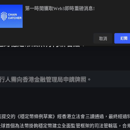
第一時間獲取Web3即時重磅消息!
64%
XRP
$1.05
-0.99%
SOL
$73.70
+0.05%
數據
發現
取消
訂閱
港通過的穩定幣法案有何新看點？
香港金融管理局申請牌照。
，發行人需向香港金融管理局申請牌照。
24 年底提交的《穩定幣條例草案》經香港立法會三讀通過，最終經
全球首個為法幣掛鉤穩定幣建立全面監管框架的司法管轄區，合