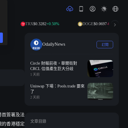
TRX
$0.3282
+0.50%
DOGE
$0.0697
-0.28%
OdailyNews
訂閱
Circle 財報前夜，華爾街對
CRCL 估值產生巨大分歧
1 天前
Uniswap 下場：Pools.trade 要來
了
2 天前
過特首簽署及法
文章目錄
規的香港穩定