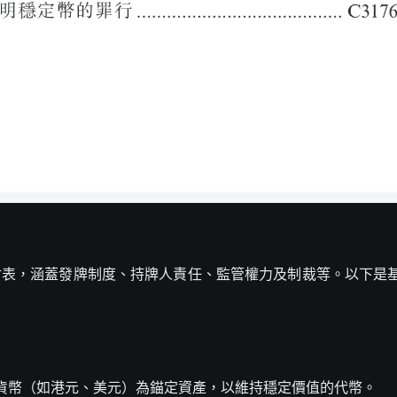
 8 個附表，涵蓋發牌制度、持牌人責任、監管權力及制裁等。以下
定貨幣（如港元、美元）為錨定資產，以維持穩定價值的代幣。