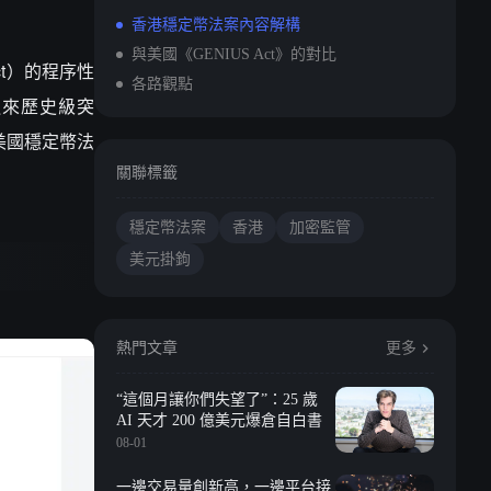
香港穩定幣法案內容解構
與美國《GENIUS Act》的對比
ct）的程序性
各路觀點
迎來歷史級突
比美國穩定幣法
關聯標籤
穩定幣法案
香港
加密監管
美元掛鉤
熱門文章
更多
“這個月讓你們失望了”：25 歲
AI 天才 200 億美元爆倉自白書
08-01
一邊交易量創新高，一邊平台接