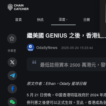
深度
,466.58
+0.73%
ETH
$1,903.68
+2.10%
BNB
$594.36
-0.
首頁
快訊
日曆
繼美國 GENIUS 之後，香
Summary:
最低註冊資本 2500 萬港元，發行人需向
OdailyNews
2025-05-24 15:23:44
分享至
最低註冊資本 2500 萬港元
原文作者：Ethan，Odaily 星球日報
5 月 21 日傍晚，中國香港特區政府於 20
例刊憲之後便可以正式生效。至此，香港成為