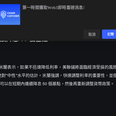
第一時間獲取Web3即時重磅消息!
BTC
$65,059.30
+0.35%
ETH
$1,921.41
+0.41%
數據
發現
取消
訂閱
降息 50 個基點
聯儲理事米蘭表示，如果不迅速降低利率，美聯儲將面臨經濟受損的風
遠高於他對"中性"水平的估計。米蘭強調，快速調整利率的重要性，
以在短期內連續降息 50 個基點，然後再重新調整貨幣政策。