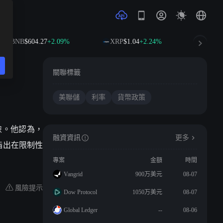
BNB
$604.27
+2.09%
XRP
$1.04
+2.24%
SOL
$
關聯標籤
美聯儲
利率
貨幣政策
險。他認為，
融資資訊
更多
並指出在限制性
專案
金額
時間
Vangrid
900万美元
08-07
風險提示
Dow Protocol
1050万美元
08-07
Global Ledger
--
08-06