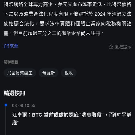
特幣網絡全球算力高企、美元兌盧布匯率走低、比特幣價格
下跌以及礦業合法化程度有限。俄羅斯於 2024 年通過立法
使挖礦合法化，要求法律實體和個體企業家向稅務機關註
冊，但目前超過三分之二的礦業企業尚未註冊。
風險提示
來源
關聯標籤
加密貨幣礦工
俄羅斯
稅收
精選快訊
08-09 10:55
江卓爾：BTC 當前或處於探底“喘息階段”，而非“平靜
底”