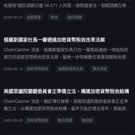
收廢除"國民請願已獲 58,571 人同意，按照國會法，相關請願在移交
委員會滿 30 日後，應在此後首次召開的委員會會議上提交審議。根
2026-06-21
虛擬資產
稅收
國民請願
據現行所得稅法，自明年 1 月 1 日起，虛擬資產轉讓或借貸所得收入
將被歸類為其他收入，並需繳納所得稅。超過 250 萬韓元（約 1,800
美元）的虛擬資產收入將適用 22% 的總稅率，其中包括其他所得稅
俄羅斯國家杜馬一審通過加密貨幣稅收改革法案
（20%）和地方所得稅（2%）。
ChainCatcher 消息，俄羅斯國家杜馬已在一審階段通過一項由政府
提交的加密貨幣稅收改革法案，擬進一步明確數位資產相關稅收規
則。根據草案，加密貨幣交易的應稅基礎將按照收入與成本之間的正
2026-06-10
加密貨幣稅收
俄羅斯國家杜馬
數位資產
差額計算，投資者可在同一納稅周期內對數位貨幣及境外數位權利資
產的盈虧進行抵扣。法案同時要求經紀商及受託管理機構在加密貨幣
和境外數位權利交易中履行個人所得稅代扣代繳義務，並保存相關交
美國眾議院關鍵委員會正準備立法，構建加密貨幣稅收結構
易憑證至少五年。企業層面，除加密貨幣挖礦外，涉及數位資產的對
外貿易收入和支出將被納入企業所得稅稅基，境外數位權利資產也將
ChainCatcher 消息，据彭博社報導，美國眾議院籌款委員會正在準
被視同加密貨幣進行稅務處理。此外，俄羅斯國家杜馬預算與稅收委
備立法，以構建加密貨幣稅收結構，最早可能於週五發布，隨後將在
員會建議在二審階段進一步修訂法案，要求持牌加密貨幣兌換平台承
下週初舉行聽證會。籌款委員會主席 Jason Smith 將制定數位資產稅
2026-06-05
加密貨幣稅收
數位資產
聽證會
擔稅務代理職能，在用戶買賣加密貨幣時直接代扣個人所得稅。若最
收框架作為首要任務，財政部也參與了這一過程。該委員會預計將發
終立法通過，俄羅斯數位資產稅收監管體系將進一步完善。
布七項法案，涉及挖礦或質押獲得的代幣何時徵稅、部分穩定幣交易