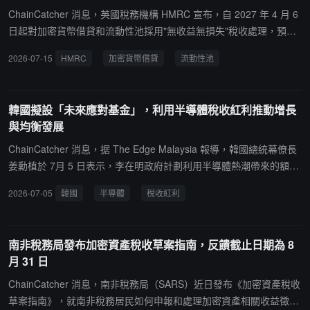
和企業需保留完整的交易記錄，虛擬資產服務提供商需註冊納稅並報
ChainCatcher 消息，英國稅務機構 HMRC 宣布，自 2027 年 4 月 6
告大額或可疑交易。SEC 繼續監管證券類虛擬資產，稅務局負責稅收
日起對加密貨幣借貸和流動性池採用"無收益無損失"稅收處理，預計
管理。指南未單獨設定加密稅率，而是適用現有稅法規定。該指南遵
影響約 70 萬人。
2026-07-15
HMRC
加密貨幣借貸
流動性池
循總統 Bola Tinubu 關於建立虛擬資產協調監管框架的行政命令。
韓國擬設「未來應對基金」，利用半導體稅收紅利推動增長
與均衡發展
ChainCatcher 消息，据 The Edge Malaysia 報導，韓國總統幕僚長
姜勳植於 7月 5 日表示，李在明政府計劃利用半導體熱潮帶來的額外
稅收收入設立"未來應對基金"，用於支持三大超級項目（半導體、物
2026-07-05
韓國
半導體
稅收紅利
理 AI、數據中心）、培育新增長動能、應對"K 型"經濟極化，並為 20
至 30 歲年輕群體提供住房、創業及就業支持。三星電子、SK 海力士
及政府機構計劃為上述項目投入數千億美元，旨在強化韓國在晶片與
南非稅務局發布加密資產稅收草案指南，反饋截止日期為 8
AI 領域的全球競爭力，並推動首都圈以外地區的均衡發展。
月 31 日
ChainCatcher 消息，南非稅務局（SARS）近日發布《加密資產稅收
草案指南》，就南非稅務居民如何申報和處理加密資產相關收益徵求