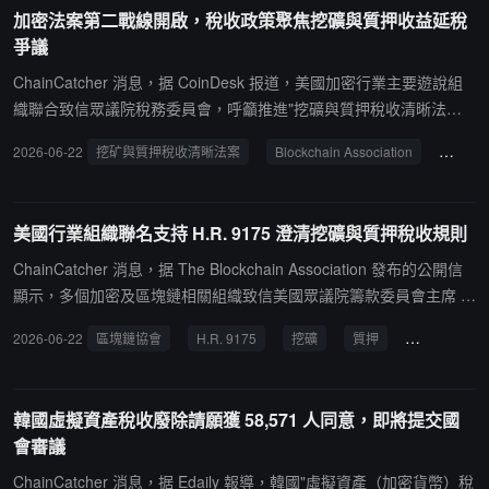
d 提出修正案，將加密獎勵稅遞延限制在五年內，但加密創新委員會
加密法案第二戰線開啟，稅收政策聚焦挖礦與質押收益延稅
CEO 表示該修正案將"破壞"該法案且僅能產生"微不足道的收入"。美
爭議
國銀行家協會反對該法案，稱其給予加密貨幣"顯著優勢"，而加密遊
說團體認為重新談判已達成共識的妥協將"使法案解決的問題死灰復
ChainCatcher 消息，据 CoinDesk 报道，美國加密行業主要遊說組
燃"。
織聯合致信眾議院稅務委員會，呼籲推進"挖礦與質押稅收清晰法
案"（Tax Clarity for Mining and Staking Act），主張為加密資產挖礦
2026-06-22
挖矿與質押稅收清晰法案
Blockchain Association
稅務處
者與質押收益接收者提供稅務處理選擇權。該法案由共和黨眾議員 M
ike Carey 提出，核心內容允許納稅人在獲得新挖礦或質押資產時選
擇納稅時點------可以在資產生成時繳稅，或在最終出售時再繳納稅
美國行業組織聯名支持 H.R. 9175 澄清挖礦與質押稅收規則
款。行業協會包括 Blockchain Association、Digital Chamber 及 Cry
pto Council for Innovation 在內均表示支持，認為現行稅制可能迫使
ChainCatcher 消息，据 The Blockchain Association 發布的公開信
參與網絡安全維護的用戶在尚未變現資產前就承擔稅負。支持者稱，
顯示，多個加密及區塊鏈相關組織致信美國眾議院籌款委員會主席 J
該提案並不會提供"無限期遞延"，而是避免對尚未實現流動性的收入
ason Smith 與資深議員 Richard Neal，支持由眾議員 Mike Carey 提
2026-06-22
區塊鏈協會
H.R. 9175
挖礦
質押
稅收規則
進行即時徵稅，從而改善礦工與驗證者的現金流壓力。不過，民主黨
出的 H.R. 9175《Tax Clarity for Mining and Staking Act》按原案通
議員及部分外部批評人士擔憂，該機制可能被大型礦企利用進行長期
過。聯名信稱，該法案在"自創資產"稅收框架下，為 PoW 挖礦和 Po
稅負遞延，尤其是在部分上市或與政治關聯企業參與挖礦業務的背景
S 質押獎勵提供明確計稅時點與性質的折中方案，避免對尚未變現
韓國虛擬資產稅收廢除請願獲 58,571 人同意，即將提交國
下，引發潛在政策套利空間爭議。與此同時，行業重點仍集中在更廣
的"帳面收益"即時徵稅，減少強制拋售及合規負擔，並反對在現有文
會審議
泛的《數字資產市場結構法案》（Clarity Act），但稅收議題已成為
本中加入五年強制確認等額外條款，呼籲國會儘快立法以穩定美國區
第二條關鍵戰線，預計將在未來數周繼續與監管框架立法同步推進。
塊鏈驗證活動的稅收預期。
ChainCatcher 消息，据 Edaily 報導，韓國"虛擬資產（加密貨幣）稅