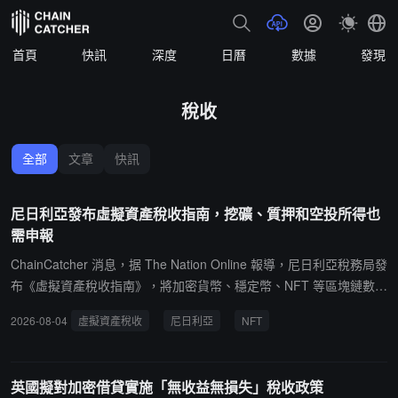
首頁
快訊
深度
日曆
數據
發現
稅收
全部
文章
快訊
尼日利亞發布虛擬資產稅收指南，挖礦、質押和空投所得也
需申報
ChainCatcher 消息，据 The Nation Online 報導，尼日利亞稅務局發
布《虛擬資產稅收指南》，將加密貨幣、穩定幣、NFT 等區塊鏈數字
資產正式納入該國稅收體系。該指南於 7 月 31 日發布，為加密貨
2026-08-04
虛擬資產稅收
尼日利亞
NFT
幣、穩定幣、治理代幣、NFT 等資產的收益徵稅提供了首個詳細框
架。指南規定，虛擬資產處置、交換或轉讓產生的收益需按尼日利亞
稅法納稅，挖礦、質押、驗證、空投、代幣獎勵等區塊鏈活動所得也
英國擬對加密借貸實施「無收益無損失」稅收政策
需納稅。虛擬資產需按稅務局認可的交易所平台市場價格估值。個人