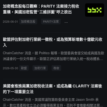
免徵資本利得稅、數位資產與證券稅收待遇對等（包括慈善捐贈）、
加密概念股每日觀察：PARITY 法案接力稅收
允許外國投資者交易美國證券而不作為國內企業納稅的安全港，以及
重構，美國加密監管“三維拼圖”呼之欲出
將洗售規則擴展至數位資產。
2026-06-01
加密概念股
PARITY法案
數位資產
稅收立法
歐盟評估對加密行業統一徵稅，或為預算新增數十億歐元收
入
ChainCatcher 消息，据 Politico 報導，歐盟委員會提交給成員國及歐
洲議會的一份文件顯示，歐盟正評估將加密行業納入統一稅收體系的
可能性，以為 2028---2034 年預算周期尋找新的財政收入來源。文件
2026-05-30
歐盟
加密行業
稅收
測算顯示，若對加密資產交易額徵收 0.1% 的稅率，每年可為歐盟帶
來約 30 億至 40 億歐元收入；若對加密資本利得徵稅，預計每年可
增加約 10 億至 24 億歐元財政收入。不過，歐盟委員會同時指出，
美國會推進兩黨加密稅收法案，或成為繼 CLARITY 法案後
由於加密行業相關數據仍不夠完善，現階段收入預測存在較大不確定
的下一項重要立法
性，最終實際效果可能與測算結果存在差異。相關方案目前仍處於評
估階段，若要正式實施，需獲得歐盟全部 27 個成員國一致批准。若
ChainCatcher 消息，美國眾議院籌款委員會主席 Jason Smith 表
推進順利，這將成為歐盟針對加密行業最重要的統一稅收政策討論之
示，數位資產稅收立法必須獲得兩黨支持，否則不會推動相關法案進