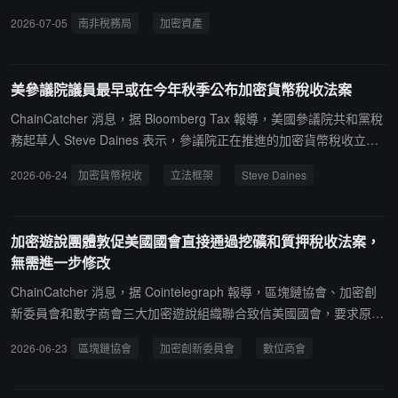
公眾意見，反饋截止日期為 8 月 31 日。該指南聚焦稅法中與加密資
2026-07-05
南非稅務局
加密資產
產關係最密切的條款，並未覆蓋所有適用章節，部分條款雖未明確提
及加密資產，但同樣適用於相關交易活動。指南指出，南非所得稅制
度以居住地為基礎，除特定例外情況外，南非稅務居民須就其全球收
美參議院議員最早或在今年秋季公布加密貨幣稅收法案
入納稅，包括來自境外交易所上市加密資產的收入和資本利得；非居
民若收入來源地為南非，或所處置資產符合相關條款規定，也可能負
ChainCatcher 消息，据 Bloomberg Tax 報導，美國參議院共和黨稅
有納稅義務。
務起草人 Steve Daines 表示，參議院正在推進的加密貨幣稅收立法
框架已基本成型，可能最早於今年秋季公布。Daines 稱該框架與眾
2026-06-24
加密貨幣稅收
立法框架
Steve Daines
議院籌款委員會此前發布的版本「相似多於不同」，並希望今年內能
夠舉行立法標記會議，但未透露具體細節。
加密遊說團體敦促美國國會直接通過挖礦和質押稅收法案，
無需進一步修改
ChainCatcher 消息，据 Cointelegraph 報導，區塊鏈協會、加密創
新委員會和數字商會三大加密遊說組織聯合致信美國國會，要求原封
不動通過《挖礦和質押稅收清晰法案》，無需進一步修改。該法案允
2026-06-23
區塊鏈協會
加密創新委員會
數位商會
許礦工和質押者選擇在收到加密獎勵時或在出售資產時納稅，旨在解
決"虛假收入徵稅"導致的流動性問題。民主黨眾議員 Steven Horsfor