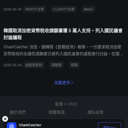
一。
程。隨後，美國眾議員 Steven Horsford、Max Miller、Suzan DelBe
2026-05-30
PARITY法案
CLARITY法案
Web3
ne 和 Mike Carey 聯合提出「數位資產保護、問責、監管、創新、稅
收與收益法案」（PARITY Act）。該法案旨在更新數位資產稅收規
則，為市場提供更明確的監管框架，同時加強投資者保護並防範市場
韓國取消加密貨幣稅收請願書獲 5 萬人支持，列入國民議會
操縱。議員 Steven Horsford 表示，法案將幫助普通投資者更安全地
討論議程
參與數位資產市場，並促進財富積累機會。Max Miller 則認為，美國
現行稅法已無法適應數位資產和現代金融科技的快速發展。目前，PA
ChainCatcher 消息，据韓媒《首爾經濟》報導，一份要求取消加密
RITY 法案與正在推進中的 CLARITY 法案被視為美國建立完整加密
貨幣稅收的全國性請願書已被列入國民議會的議程進行討論。在國會
資產監管體系的重要組成部分。美國國會已於今年 3 月發布稅收政策
電子請願平台上發布的"取消虛擬資產稅請願書"僅用八天時間就獲得
2026-05-24
虛擬資產稅
請願書
韓國
討論草案，並於 5 月舉行兩黨議員圓桌會議，討論加密資產稅收架
了超過 5 萬人的支持，符合提交常設委員會審議的條件。該請願書將
構。市場正密切關注 CLARITY 法案能否於 2026 年獲得通過。分析
移交負責監督經濟財政部和國稅廳的財政經濟委員會進行審查，之後
認為，若 CLARITY 法案與 PARITY 法案最終均獲立法通過，並配合
將決定是否提交全體會議審議。請願者認為，"既然股票的金融投資
加載更多
GENIUS 法案後續規則制定，美國加密行業將迎來更清晰的監管環
收益稅已被取消，稅收減免政策也已實施，那麼僅對虛擬貨幣徵收單
境，進一步推動 Web3 與 DeFi 進入主流金融體系。
獨稅是不合理的"，並補充說，"現行制度需要全面審查，而不僅僅是
簡單的補充。"
版權 © 2023
關於我們
媒體資源
隱私政策
風險提示
徵才
ChainCatcher
開啟App