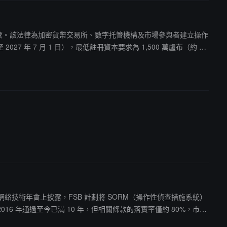
全面監管。該法律為加密貨幣交易所、數字托管機構及市場參與者建立操作
 7 月 1 日），最低註冊資本要求為 1,500 萬盧布（約 1
 萬盧布（約 3,700 美元），合格投資者不受限制；銀行有權凍
實施。
KROS 網絡技術年會上披露，FSB 計劃將 SORM（操作性偵查措施系統）
 年通過至今已滿 10 年，但相關條款的落實率僅約 80%，市場
一步強化了對俄羅斯互聯網的管控權。