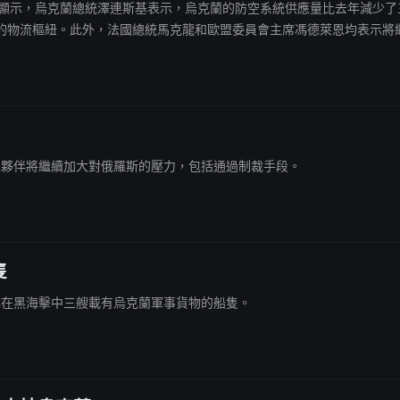
時局勢跟蹤顯示，烏克蘭總統澤連斯基表示，烏克蘭的防空系統供應量比去年減少了
的物流樞紐。此外，法國總統馬克龍和歐盟委員會主席馮德萊恩均表示將
盟及其夥伴將繼續加大對俄羅斯的壓力，包括通過制裁手段。
隻
斯軍隊在黑海擊中三艘載有烏克蘭軍事貨物的船隻。