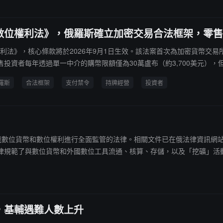
位權利法》，俄羅斯確立加密交易合法框架，零售投
權利法》，核心條款將於2026年9月1日生效。該法案首次為加密貨幣交
投資者每年透過單一中介的購幣限額僅為30萬盧布（約3,700美元）
步。
羅斯
合法框架
支付禁令
持牌經營
投資者
 日簽署對俄數位貨幣和數位權利進行全面監管的法律。相關文件已在俄法律資
律規範了與數位貨幣和外國數位工具流通、核算、存儲，以及「挖礦」活
、經紀商、資產管理公司、交易組織者、清算機構的業務進行監管。根據
管理公司及加密貨幣兌換機構提供的服務。加密貨幣的登記和托管將由俄
經紀商實行備案制納入管理。該法律將於 9 月 1 日正式生效，但部分條款將在
，基輔遇難人數上升