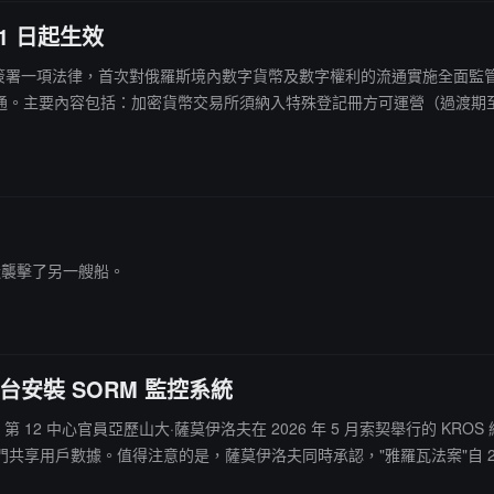
1 日起生效
8 月 4 日簽署一項法律，首次對俄羅斯境內數字貨幣及數字權利的流通實施
要內容包括：加密貨幣交易所須納入特殊登記冊方可運營（過渡期至 2027 年
於跨境貿易結算及挖礦所得；非合格投資者每年每家中介機構購幣上限為 30
1 日起正式生效，部分條款將於 2027 年 7 月 1 日及 9 月 1 日分批
附近襲擊了另一艘船。
台安裝 SORM 監控系統
（FSB）第 12 中心官員亞歷山大·薩莫伊洛夫在 2026 年 5 月索契舉行的 
用戶數據。值得注意的是，薩莫伊洛夫同時承認，"雅羅瓦法案"自 2016
音樂廳"恐襲事件後，FSB 第二局借對 SORM 系統的大規模檢查之機，進