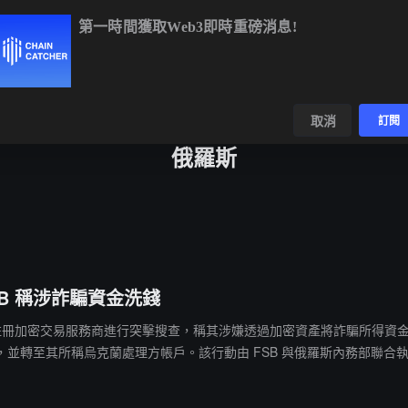
第一時間獲取Web3即時重磅消息!
BTC
$64,923.11
-0.08%
ETH
$1,919.31
-0.02%
BNB
$604
數據
發現
取消
訂閱
俄羅斯
B 稱涉詐騙資金洗錢
 9 家未註冊加密交易服務商進行突擊搜查，稱其涉嫌透過加密資產將詐騙所得資
並轉至其所稱烏克蘭處理方帳戶。該行動由 FSB 與俄羅斯內務部聯合
估潛在賠償。