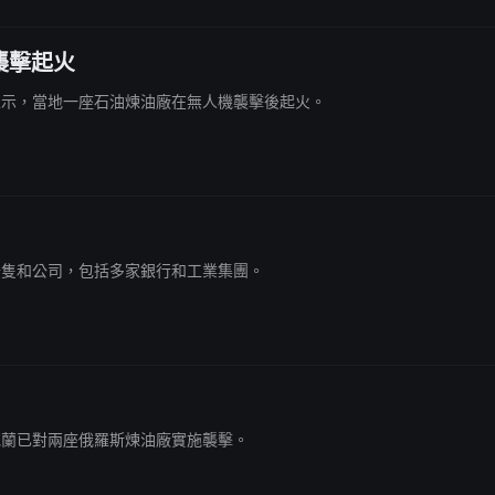
襲擊起火
州長表示，當地一座石油煉油廠在無人機襲擊後起火。
羅斯船隻和公司，包括多家銀行和工業集團。
，烏克蘭已對兩座俄羅斯煉油廠實施襲擊。