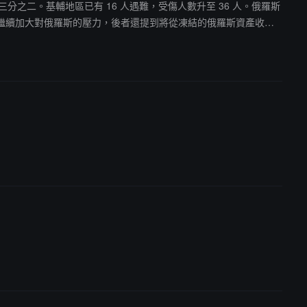
三分之二。基輔地區已有 16 人遇難，受傷人數升至 36 人。俄羅斯
繼續加大對俄羅斯的壓力，後者還提到將從凍結的俄羅斯資產收益