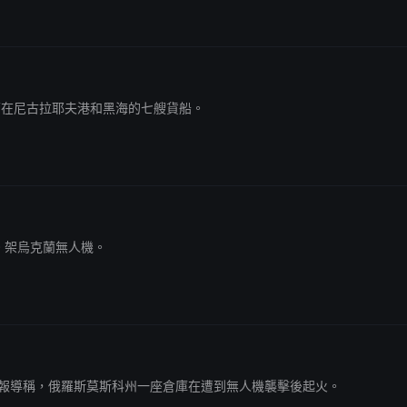
烏克蘭在尼古拉耶夫港和黑海的七艘貨船。
20 架烏克蘭無人機。
引州長的話報導稱，俄羅斯莫斯科州一座倉庫在遭到無人機襲擊後起火。