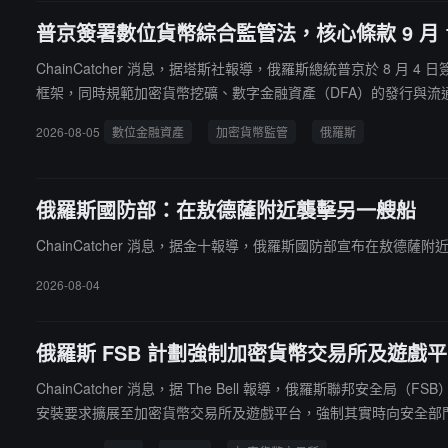
普京簽署數位貨幣綜合監管法，核心條款 9 月 
ChainCatcher 消息，据塔斯社報導，俄羅斯總統普京於 
框架，同時規範加密貨幣挖礦、數字金融資產（DFA）的發行與流通。主
8.7 萬美元）；境內仍禁止使用加密貨幣支付商品和服務，但允許用
2026-08-05
數位金融資產
加密貨幣監管
俄羅斯
結涉嫌未經授權的加密貨幣交易資金。法律核心條款將於 2026 年 9 月 
俄羅斯國防部：在敖德薩附近襲擊另一艘船
ChainCatcher 消息，据金十報導，俄羅斯國防部宣布在敖德薩
2026-08-04
俄羅斯 FSB 計劃強制加密貨幣交易所及遊戲平
ChainCatcher 消息，据 The Bell 報導，俄羅斯聯邦安全局
安裝要求擴展至加密貨幣交易所及遊戲平台，強制其實時向安全部門共享
人士認為這一估計仍屬偏高。據 The Bell 調查，"克羅庫斯城