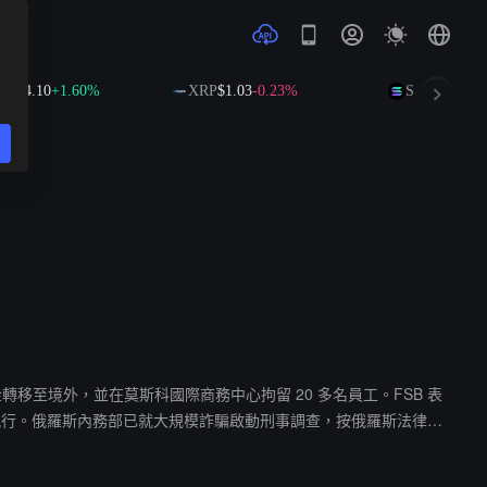
.10
+1.60%
XRP
$1.03
-0.23%
SOL
$76.36
+1.82
金轉移至境外，並在莫斯科國際商務中心拘留 20 多名員工。FSB 表
執行。俄羅斯內務部已就大規模詐騙啟動刑事調查，按俄羅斯法律該