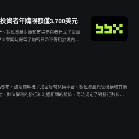
資者年購限額僅3,700美元
易所、數位資產財庫和市場參與者建立了全面
，但法案同時保留了加密貨幣不得用於境內支
訊網站發布。該法律明確了加密貨幣兌換平台、數位資產托管機構和其他
動、數位權利的發行和流通相關的關係，同時規定了對發行數位金
該法律，俄羅斯公民可合法通過俄境內交易所投資加密貨幣，並在
央行審核通過的相關數位托管機構負責，市場參與者需遵守嚴格的
 2027 年 7 月 1 日或 2027 年 9 月 1 日生效實