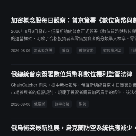
加密概念股每日觀察：普京簽署《數位貨幣與數
2026年8月6日發布。俄羅斯總統普京正式簽署《數位貨幣與數位
的運營框架，明確了合格投資者與零售投資者的分類準入標準。零售
付的禁令，標誌著俄羅斯在「疏堵結合」的監管路徑上邁出關鍵一
2026-08-06
加密概念股
普京
數位貨幣
數位權利法
俄
俄總統普京簽署數位貨幣和數位權利監管法律
ChainCatcher 消息，据中新社報導，俄羅斯總統普京 4
市場參與者的運營規則，規範了投資者購買加密貨幣的條件。該法
融資產的信息系統運營商、數位貨幣兌換機構、數位資產托管機構
2026-08-06
俄羅斯
數字貨幣
監管
進行加密貨幣交易和相關操作時，使用經紀商、信託管理人、資產
信息安全要求。俄央行還將建立加密貨幣兌換機構登記名單，其中對信貸機構和
施。
俄烏衝突最新進展，烏克蘭防空系統供應減少