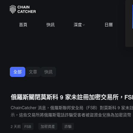
首頁
快訊
深度
日曆
全部
文章
快訊
俄羅斯關閉莫斯科 9 家未註冊加密交易所，FS
ChainCatcher 消息，俄羅斯聯邦安全局（FSB）對莫斯科
示，這些交易所將俄羅斯電話詐騙受害者被盜資金兌換為加密貨幣，
罪名最高可判處 10 年監禁。FSB 表示，正繼續識別受害者並評
2 天前
FSB
加密資產
詐騙