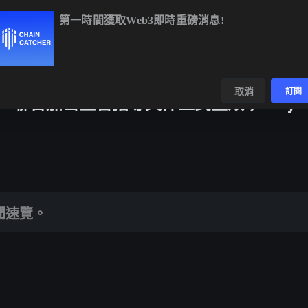
第一時間獲取Web3即時重磅消息!
BTC
$64,757.50
+0.59%
ETH
$1,909.87
+0.25%
BN
數據
發現
取消
訂閱
FTC 聯合加密監管指導文件正式生效；Polyma
日要聞速覽。