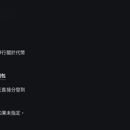
）舉行關於代幣
錢包
當天直接分發到
。如果未指定，