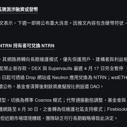
息，社區猜測涉融資或發幣
 在 X 平台發文表示，下週一即將公布重大消息。因推文內容包含硬幣符
dNTRN 持有者可兌換 NTRN
 發推表示，其網路將轉向長期維護模式，優先保護用戶、建構者與利
 日起禁止新存款，DEX 與 Supervaults 最遲 4 月 17 日完全
3 日起可透過 Drop 網站或 Neutron 應用兌換為 NTRN；wstE
制後續公布，基金會清算後剩餘資產擬按比例返還 DAO。
模型，切換為標準 Cosmos 模式；代幣通脹動態調整，基金會與 
維護網路至 6 月 30 日，之後轉為低維護社區支持模式；Fireblock
，但近期市場環境糟糕，團隊缺乏可行長期戰略導致此決定。