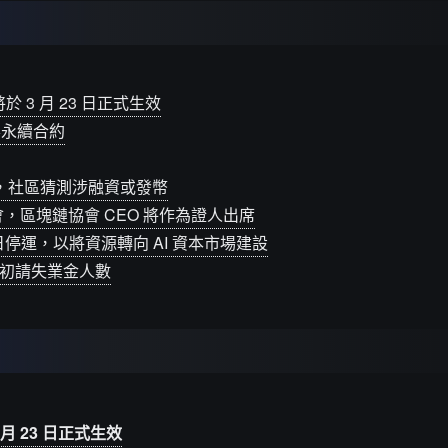
於 3 月 23 日正式生效
股票永續合約
重大消息，社區猜測涉融資或發幣
證會，區塊鏈協會 CEO 將作為證人出席
 26 日停運，以將資源轉向 AI 資本市場建設
日當週初請失業金人數
 月 23 日正式生效