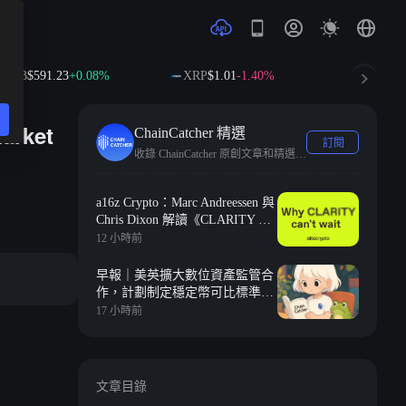
B
$591.23
+0.08%
XRP
$1.01
-1.40%
SOL
$73.45
+
rket
ChainCatcher 精選
訂閱
收錄 ChainCatcher 原創文章和精選快訊。
a16z Crypto：Marc Andreessen 與
Chris Dixon 解讀《CLARITY 法
案》為何刻不容緩
12 小時前
早報｜美英擴大數位資產監管合
作，計劃制定穩定幣可比標準；
標普 500 單月新增 2.1 萬億美元
17 小時前
市值，約合整個加密市場總市值
文章目錄