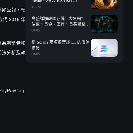
Meme 幣進入 RWA 時代？
2 天前
聯邦公報，預
2019 年
高盛詳解韓國存儲“8大焦點”：
估值、長協、庫存、長鑫衝擊、
回購等
08-05
，也為創業者和
從 Solana 兩項提案談 L1 的價值
捕獲
司法分析及執
08-05
yPayCorp