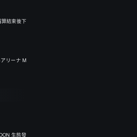
在清算結束後下
ぴあアリーナ M
SOON 生態發