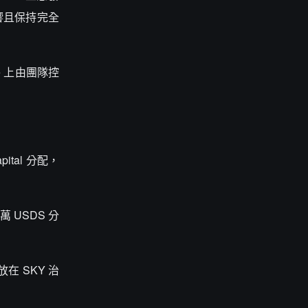
影響且保持完全
e 上由團隊控
pital 分配，
。
 萬 USDS 分
在 SKY 治