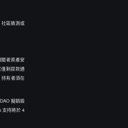
號，社區猜測或
益相關者資產安
暫停（僅剩提款通
TH 持有者須在
DAO 擬銷毀
s 支持將於 4