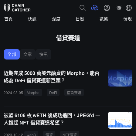
首頁
快訊
深度
日曆
數據
發現
借貸賽道
全部
文章
快訊
近期完成 5000 萬美元融資的 Morpho，能否
成為 DeFi 借貸賽道新巨頭？
2024-08-05
Morpho
DeFi
借貸賽道
被盜 6106 枚 wETH 後成功追回，JPEG'd 一
人撐起 NFT 借貸賽道希望？
2023-10-12
web3
借貸
NFT借貸
jepg
增幅
nft