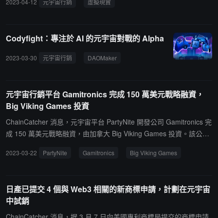
2023-04-12
元宇宙行銷
虛擬現實
景觀構建數字孿生場景，把蘇州河沿岸 21 公里 20 余個優秀歷史建
築"搬到"雲上，基於沿岸各類傳感器同步呈現真實世界信息，實現元
宇宙空間的實時渲染和虛實聯動。此外，上海還將建設元宇宙智慧醫
Codyfight：專注於 AI 的元宇宙對戰的 Alpha
院、前灘東體元宇宙、張江數字孿生未來之城等元宇宙超級場景。
（來源鏈接）
2023-03-30
元宇宙行銷
DAOMaker
Codyfight
元宇宙行銷平台 Gamitronics 完成 150 萬美元戰略融資，
Big Viking Games 投資
ChainCatcher 消息，元宇宙平台 PartyNite 開發公司 Gamitronics 完
成 150 萬美元戰略融資，由加拿大 Big Viking Games 投資。該公司
首席執行官 Rajat Ojha 表示已啟動 pre-A 輪融資，預計將在未來幾
2023-03-22
PartyNite
Gamitronics
Big Viking Games
個月內完成。據悉， PartyNite 主要幫助品牌商參與元宇宙行銷，通
過向品牌和名人出售虛擬土地，幫助他們在元宇宙世界中投放廣告。
（來源鏈接）
日產已提交 4 個與 Web3 相關的新商標申請，計劃在元宇宙
中試銷
ChainCatcher 消息，据 3 月 7 日向美國專利商標局提交的商標申請