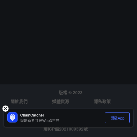
版權 © 2023
關於我們
媒體資源
隱私政策
風險提示
徵才
ChainCatcher
開啟App
與創新者共建Web3世界
瓊ICP備2021009392號