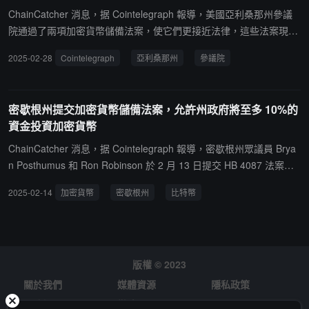
理。
ChainCatcher 消息，据 Cointelegraph 報導，美國亞利桑那州參議
院通過了兩項加密貨幣儲備法案，使它們更接近法律，這些法案現在
提交給該州的眾議院。
2025-02-28
Cointelegraph
亞利桑那州
參議院
密歇根州提交加密貨幣儲備法案，允許州政府將至多 10%的
資金投資加密貨幣
ChainCatcher 消息，据 Cointelegraph 報導，密歇根州眾議員 Brya
n Posthumus 和 Ron Robinson 於 2 月 13 日提交 HB 4087 法案，
擬修改該州《管理與預算法案》以建立比特幣戰略儲備。該法案允許
2025-02-14
加密貨幣
密歇根州
比特幣
州財政部從普通基金和經濟穩定基金中投資加密貨幣，上限為 10%，
並可透過安全托管解決方案或註冊投資公司的 ETF 產品持有加密資
產。該法案還允許州政府透過加密貨幣借貸獲取額外收益。目前全美
已有 20 個州提出類似法案。
版權 © 2023
關於我們
媒體資源
隱私政策
風險提示
徵才