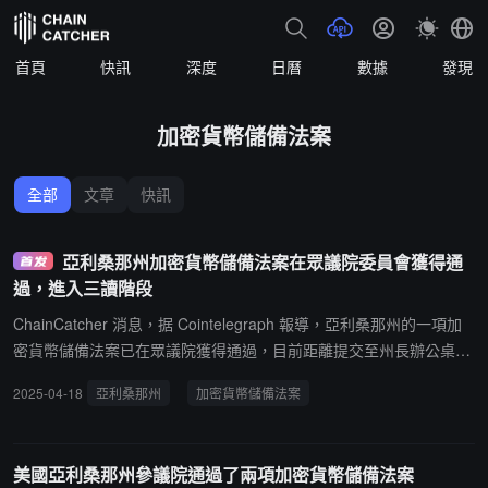
首頁
快訊
深度
日曆
數據
發現
加密貨幣儲備法案
全部
文章
快訊
亞利桑那州加密貨幣儲備法案在眾議院委員會獲得通
過，進入三讀階段
ChainCatcher 消息，据 Cointelegraph 報導，亞利桑那州的一項加
密貨幣儲備法案已在眾議院獲得通過，目前距離提交至州長辦公桌以
獲得正式批准僅差一次成功投票。4 月 17 日，亞利桑那州《戰略數
2025-04-18
亞利桑那州
加密貨幣儲備法案
字資產儲備法案》（SB 1373）在眾議院全體委員會獲得批准。在第
三次也是最後一次宣讀以及全體投票之前，該法案需由 60 名眾議院
議員進行審議。SB 1373 旨在設立一個數字資產戰略儲備基金，該基
美國亞利桑那州參議院通過了兩項加密貨幣儲備法案
金由通過刑事訴訟沒收的數字資產組成，並由該州財政部長負責管