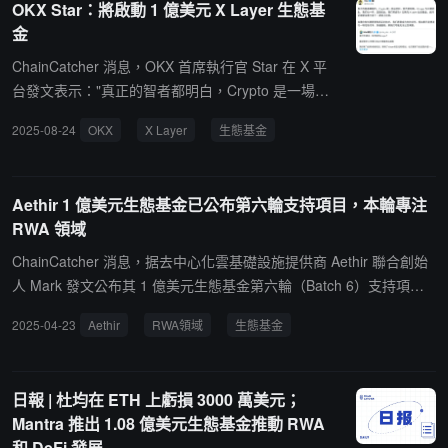
OKX Star：將啟動 1 億美元 X Layer 生態基
金
ChainCatcher 消息，OKX 首席執行官 Star 在 X 平
台發文表示："真正的智者都明白，Crypto 是一場馬
拉松，而不是短跑。X Layer 為長期而生，我們也一
2025-08-24
OKX
X Layer
生態基金
樣。正因如此，我們將啟動 1 億美元 X Layer 生態基
金，支持全球建設者打造下一波鏈上應用。"
Aethir 1 億美元生態基金已公布第六輪支持項目，本輪專注
RWA 領域
ChainCatcher 消息，据去中心化雲基礎設施提供商 Aethir 聯合創始
人 Mark 發文公布其 1 億美元生態基金第六輪（Batch 6）支持項
目，本輪專注於現實世界資產領域，支持項目包括：Upside OS、LN
2025-04-23
Aethir
RWA領域
生態基金
T --- Zoo Finance、Pinlink、AGIXBT、UnifAI Network。
日報 | 杜均在 ETH 上虧損 3000 萬美元；
Mantra 推出 1.08 億美元生態基金推動 RWA
和 DeFi 發展