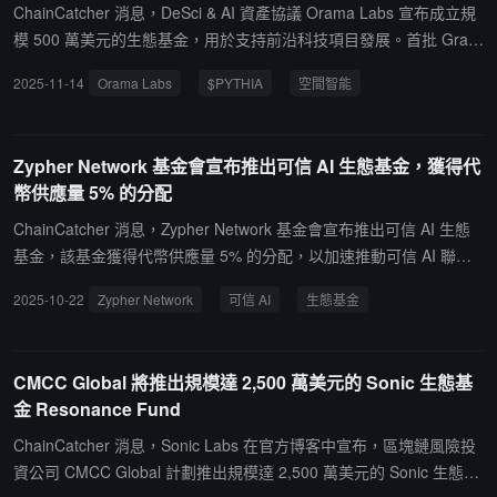
雙方在技術與生態層面的合作。Orama 生態基金將持續篩選具備創
ChainCatcher 消息，DeSci & AI 資產協議 Orama Labs 宣布成立規
新技術與清晰商業模式的項目，提供資金、資源與全鏈路支持，重點
模 500 萬美元的生態基金，用於支持前沿科技項目發展。首批 Grant
佈局 DeSci、AI 及DEPIN等前沿領域。
s 激勵已正式發放，Kingnet AI 獲得 100 萬美元的 $PYTHIA 代幣激
2025-11-14
Orama Labs
$PYTHIA
空間智能
勵，空間智能項目 ZENO 獲得 20 萬美元 $PYTHIA 代幣激勵。值得
關注的是，ZENO 項目正推動"空間智能"從理論走向實踐，其構建的
鏡像世界平台響應了斯坦福 AI 教母李飛飛（Fei-Fei Li）提出的"AI
Zypher Network 基金會宣布推出可信 AI 生態基金，獲得代
下一個風口是空間智能"的行業判斷。Kingnet AI 作為 AI 驅動的遊戲
幣供應量 5% 的分配
創作引擎，通過自然語言技術顯著降低遊戲開發成本，此次獎勵將深
化雙方在技術與生態層面的合作。Orama 生態基金將持續篩選具備
ChainCatcher 消息，Zypher Network 基金會宣布推出可信 AI 生態
創新技術與清晰商業模式的項目，提供資金、資源與全鏈路支持，重
基金，該基金獲得代幣供應量 5% 的分配，以加速推動可信 AI 聯盟
點佈局 DeSci、AI 及 DEPIN 等前沿領域。
以及生態建設。Zypher Network 曾獲得了 Web3 投資公司的戰略支
2025-10-22
Zypher Network
可信 AI
生態基金
持，包括 UOB Venture 和 Signum Capital ，HashKey Capital、豐
隆集團 (Hong Leong Group)、Cogitent Ventures、Catcher VC、Hy
drogenesis Labs 以及其他戰略投資者參投。
CMCC Global 將推出規模達 2,500 萬美元的 Sonic 生態基
金 Resonance Fund
ChainCatcher 消息，Sonic Labs 在官方博客中宣布，區塊鏈風險投
資公司 CMCC Global 計劃推出規模達 2,500 萬美元的 Sonic 生態基