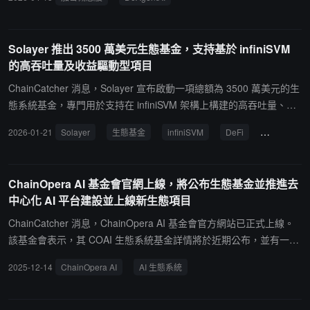
Solayer 推出 3500 萬美元生態基金，支持基於 infiniSVM
的高吞吐量及收益驅動型項目
ChainCatcher 消息，Solayer 宣布啟動一項總額為 3500 萬美元的生
態系統基金，專門用於支持在 infiniSVM 架構上構建的高吞吐量、實
時鏈上應用。該基金將重點部署於具有清晰營收模式、強勁基本面及
2026-01-21
Solayer
生態基金
infiniSVM
DeFi
AI 驅動系統
深厚技術基礎的項目，優先關注 DeFi、消費級應用、支付以及 AI 驅
動系統等核心領域，以利用 infiniSVM 達 33 萬 TPS 和 400 毫秒最終
確認性的性能優勢。Solayer 聯合創始人 Jason Li 表示，該基金旨在
ChainOpera AI 基金會官網上線，將公布生態基金並推進去
支持解決實際問題的技術型創始人，優先考慮具備可持續基本面的業
中心化 AI 平台建設並上線新生態項目
務，而非短期敘事或炒作驅動的初創公司。此舉建立在其加速器項目
Solayer Accel 的基礎之上，首期陣營已吸納了 AI 交易平台 buff.trad
ChainCatcher 消息，ChainOpera AI 基金會官方網站已正式上線。
e、硬體加速 MetaDEX DoxX 以及資產代幣化平台 Spout Finance，
該基金會表示，其 COAI 生態系統基金詳情將於近期公布，並有一批
這些項目目前正在該網絡上積極開發性能敏感型金融應用。
生態項目即將推出。據悉，ChainOpera AI 旨在構建一個協作、開放
2025-12-14
ChainOpera AI
AI 生態系統
的去中心化 AI 生態系統。其方案為連接全棧代理 AI 平台與多樣的 AI
及金融科技應用，並結合區塊鏈基礎設施及隱私保護的協同分佈式 AI
系統，整個系統由社區經濟和治理驅動。受此消息影響，COAI 代幣