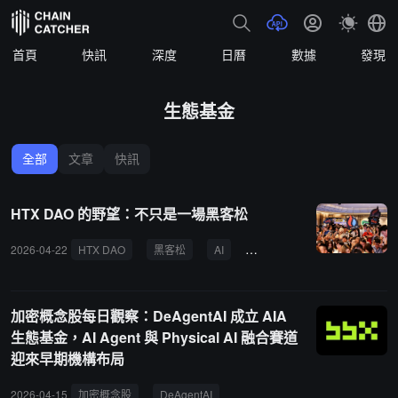
首頁
快訊
深度
日曆
數據
發現
生態基金
全部
文章
快訊
HTX DAO 的野望：不只是一場黑客松
2026-04-22
HTX DAO
黑客松
AI
生態基金
孵化
去中
加密概念股每日觀察：DeAgentAI 成立 AIA
生態基金，AI Agent 與 Physical AI 融合賽道
迎來早期機構布局
2026-04-15
加密概念股
DeAgentAI
AIA 生態基金
Physical AI