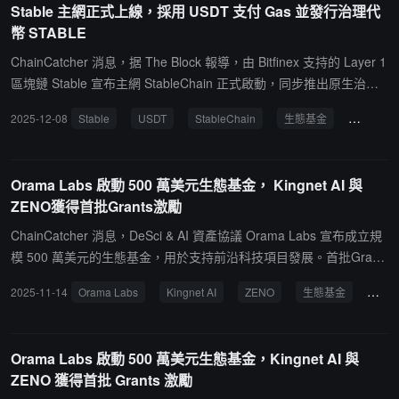
Stable 主網正式上線，採用 USDT 支付 Gas 並發行治理代
價格短時上漲超 15%。
幣 STABLE
ChainCatcher 消息，据 The Block 報導，由 Bitfinex 支持的 Layer 1
區塊鏈 Stable 宣布主網 StableChain 正式啟動，同步推出原生治理
代幣 STABLE 及獨立運營機構 Stable Foundation。該網絡採用 Teth
2025-12-08
Stable
USDT
StableChain
生態基金
Gas
er 發行的 USDT 作為 Gas 燃料代幣，所有鏈上交易均以 USDT 結
算。STABLE 代幣總量固定為 1000 億枚，分配方案如下：10% 用於
創世分發40% 投入開發者資助與生態合作25% 歸屬團隊25% 分配給
Orama Labs 啟動 500 萬美元生態基金， Kingnet AI 與
早期投資者團隊及投資者份額設一年鎖定期，之後四年線性解鎖。代
ZENO獲得首批Grants激勵
幣主要用於委託權益證明（DPoS）共識機制下的網絡治理與安全維
護，不涉及支付功能。據項目方披露，主網上線前預存款活動兩階段
ChainCatcher 消息，DeSci & AI 資產協議 Orama Labs 宣布成立規
共吸引超 2.4 萬個錢包參與，存入資金超 28 億美元。Stable Found
模 500 萬美元的生態基金，用於支持前沿科技項目發展。首批Grant
ation 將主導生態基金分配、社區計劃及協議治理，目前已與 Anchor
s激勵已正式發放，Kingnet AI 獲得100萬美元的 $PYTHIA 代幣激
2025-11-14
Orama Labs
Kingnet AI
ZENO
生態基金
Gra
age Digital、PayPal 及渣打銀行旗下 Libeara 達成合作。
勵，空間智能項目 ZENO 獲得 20 萬美元 $PYTHIA 代幣激勵。值得
關注的是，ZENO 項目正推動"空間智能"從理論走向實踐，其構建的
鏡像世界平台響應了斯坦福AI教母李飛飛（Fei-Fei Li）提出的"AI下
Orama Labs 啟動 500 萬美元生態基金，Kingnet AI 與
一個風口是空間智能"的行業判斷。Kingnet AI 作為 AI 驅動的遊戲創
ZENO 獲得首批 Grants 激勵
作引擎，通過自然語言技術顯著降低遊戲開發成本，此次獎勵將深化