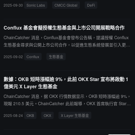
金 Resonance Fund。該基金致力於投資塑造 Sonic 生態系統的突破
2025-09-30
Sonic Labs
CMCC Global
DeFi
性協議和創始人。該基金主要聚焦於 DeFi 及面向消費者的應用領域
內的高增長機遇，其核心使命是推動費用貨幣化模式成為智能合約開
發者可持續的營收模式，並加速其普及。此外，該基金還希望通過戰
Conflux 基金會擬授權生態基金與上市公司開展戰略合作
略性資本配置來擴大 Sonic 生態系統的流動性。其投資策略旨在捕捉
整個資產生命周期中的價值，既針對新興 DeFi 領軍項目進行早期投
ChainCatcher 消息，Conflux基金會發布公告稱，提議授權 Conflux
資，也對 Sonic 生態中的高流動性資產進行戰略性投資。
生態基金尋求與公開上市公司合作，以促進生態系統發展並引入更多
資金和合作夥伴。此項合作將聚焦數字資產庫(DAT)和生態系統發展
2025-09-02
Conflux
生態基金
領域，包括POS節點運營、鏈上流動性及 RWA 資產管理等方面。根
據公告，注入上市公司數字資產庫的 CFX 代幣將設置不少於 4 年的
鎖定期。基金會計劃近期就此事項發起社區治理投票，徵求社區成員
數據：OKB 短時漲幅逾 9%，此前 OKX Star 宣布將啟動 1
意見。投票公告將適時發布，基金會鼓勵社區成員積極關注並參與。
億美元 X Layer 生態基金
ChainCatcher 消息，据 OKX 行情数据显示，OKB 短時漲幅逾 9%，
現報 210.5 美元。ChainCatcher 此前報導，OKX 首席執行官 Star
在 X 平台發文表示："真正的智者都明白，Crypto 是一場馬拉松，而
2025-08-24
OKB
OKX
X Layer 生態基金
不是短跑。X Layer 為長期而生，我們也一樣。正因如此，我們將啟
動 1 億美元 X Layer 生態基金，支持全球建設者打造下一波鏈上應
用。"