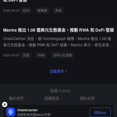
2025-04-07
杜均
美聯儲
降息
Mind Network
空投
何
Mantra 推出 1.08 億美元生態基金，推動 RWA 和 DeFi 發展
ChainCatcher 消息，据 Cointelegraph 報導，Mantra 推出 1.08 億
美元生態基金，推動 RWA 和 DeFi 發展。Mantra 表示，將在未來四
年內，通過其合作夥伴網絡篩選投資機會，在全球範圍內向"具有高
2025-04-07
咒語
RWA
去中心化金融
潛力的區塊鏈項目"部署資金。該基金的支持者包括 Laser Digital、S
horooq、Brevan Howard Digital、Valor Capital、Three Point Capit
al 和 Amber Group 等。
加載更多
版權 © 2023
關於我們
媒體資源
隱私政策
風險提示
徵才
ChainCatcher
開啟App
與創新者共建Web3世界