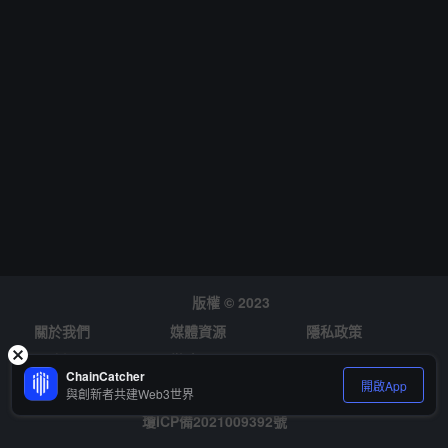
版權 © 2023
關於我們
媒體資源
隱私政策
風險提示
徵才
ChainCatcher
開啟App
與創新者共建Web3世界
瓊ICP備2021009392號