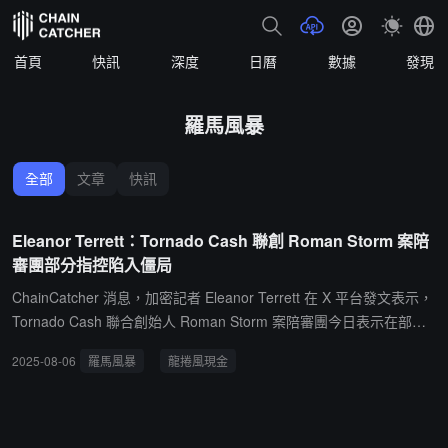
首頁
快訊
深度
日曆
數據
發現
羅馬風暴
全部
文章
快訊
Eleanor Terrett：Tornado Cash 聯創 Roman Storm 案陪
審團部分指控陷入僵局
ChainCatcher 消息，加密記者 Eleanor Terrett 在 X 平台發文表示，
Tornado Cash 聯合創始人 Roman Storm 案陪審團今日表示在部分
指控上陷入僵局。法官 Failla 隨即發出 Allen 指示，要求陪審團重新
2025-08-06
羅馬風暴
龍捲風現金
進行審議。若僵局持續，法院將接受部分判決，政府可能會對剩餘指
控重新提起訴訟。目前正等待陪審團重新審議的結果。