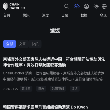
首頁
快訊
深度
日曆
數據
發現
遣返
全部
文章
快訊
柬埔寨外交部回應陳志被遣返中國：符合相關司法協助與法
律合作程序，有效打擊跨國犯罪活動
ChainCatcher 消息，据界面新聞報導，柬埔寨外交部就陳志被遣返
中國發布說明稱，該決定依據柬埔寨法律做出，且符合相關司法協助
與法律合作程序。關於撤銷陳志柬埔寨國籍一事，柬埔寨外交部表
2026-01-27
柬埔寨
陳志
跨國犯罪
遣返
示，該決定嚴格遵循法律條文規定，若入籍公民被發現通過偽造文件
或在申請過程中提供虛假信息而取得柬埔寨國籍，政府有權依法撤銷
其國籍。聲明稱，此類行動彰顯柬方持續致力於加強國際合作，以維
韓國警察廳請求國際刑警組織協助遣返 Do Kwon
護和平、穩定與社會經濟發展，並有效打擊跨國犯罪活動。