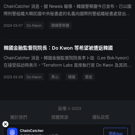
ChainCatcher 消息，据 Newsis 報導，韓國警察廳今日宣布，已以國
際刑警組織大韓民國中央秘書處的名義向國際刑警組織秘書處發出電
報，稱"我們希望秘書處關注和支持，以便將該主題引渡到韓國。" 韓
2024-03-07
Do Kwon
韓國警察廳
國法務部表示："尚未收到黑山方面的正式通知。只有確定遣返決定
後才會通知。法務部、外交部、警察廳正在共同努力獲得遣返
權。"此前消息，黑山上訴法院駁回了波德戈里察高等法院上個月 3
韓國金融監督院院長：Do Kwon 等希望被遣返韓國
月 5 日作出的 Kwon 引渡決定，並將他送回原法院。據悉，上訴法院
認為，韓國的引渡請求日期為去年 3 月 29 日，早於美國 4 月 3 日的
ChainCatcher 消息，韓國金融監督院院長李卜鉉（Lee Bok-hyeon）
請求。
在接受採訪時表示，"Terraform Labs 首席執行官 Do Kwon 及其同事
希望被遣返韓國。"此前該國檢方還表示，正在盡最大努力（例如派
2023-03-29
Do Kwon
黑山
韓國
遣返
遣調查人員）以遣返 Do Kwon。據此前報導，Do Kwon 在黑山的法
律代表 Voislav Zetsevich 接受採訪時表示，對於 Do Kwon 涉護照造
假案，其已對一審判決向高等法院提起上訴，若敗訴，還會將此案上
訴至最高法院以尋求最終判決，他們將盡可能行使自衛權。韓聯社文
章評論稱，這意味著實際引渡或需要相當長的時間。（來源鏈接）
版權 © 2023
關於我們
媒體資源
隱私政策
風險提示
徵才
ChainCatcher
開啟App