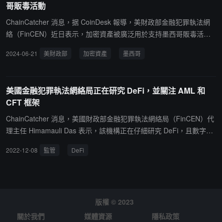
哥販毒活動
資金服務業務的定義。鑑於 Tornado Cash 同樣為非托管協議，辯方
認為這一立場同樣適用。目前，Roman Storm 的律師團隊請求法院
ChainCatcher 消息，据 CoinDesk 報導，美財政部金融犯罪執法網
要求政府披露所有與 FinCEN 的通信，並提供與 Samourai Wallet 案
絡（FinCEN）近日表示，加密資產被廣泛用於支持墨西哥販毒活動
件相關的材料，審判預計定於 7 月 14 日開始。
（非法芬太尼販運），其中包括比特幣、以太坊、門羅幣以及 USD
2024-06-21
美財政部
加密資產
墨西哥
T，美國金融公司應注意生產這種危險麻醉品的犯罪組織網絡。
美國金融犯罪執法網絡局正在研究 DeFi，並關注 AML 和
CFT 框架
ChainCatcher 消息，美國財政部金融犯罪執法網絡局（FinCEN）代
理主任 Himamauli Das 表示，該機構正在仔細研究 DeFi，且數字資
產生態系統和虛擬貨幣是該機構的"關鍵優先領域"。FinCEN 正在仔
2022-12-08
監管
DeFi
細關注針對加密貨幣和數字資產的反洗錢（AML）和打擊恐怖主義融
資（CFT）框架，以決定是否需要額外的法規或指導。（來源鏈接）
版權 © 2023
關於我們
媒體資源
隱私政策