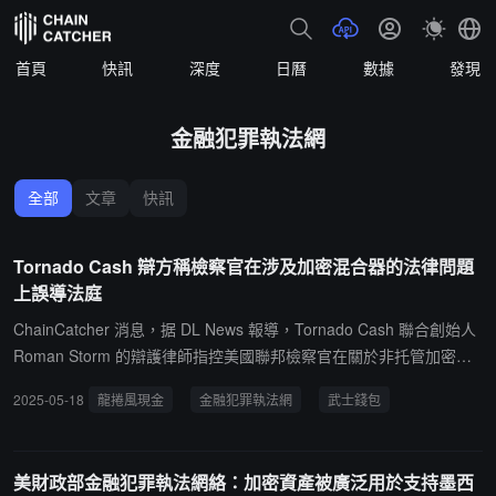
首頁
快訊
深度
日曆
數據
發現
金融犯罪執法網
全部
文章
快訊
Tornado Cash 辯方稱檢察官在涉及加密混合器的法律問題
上誤導法庭
ChainCatcher 消息，据 DL News 報導，Tornado Cash 聯合創始人
Roman Storm 的辯護律師指控美國聯邦檢察官在關於非托管加密混
幣器的法律適用問題上誤導法院，聲稱檢方未披露與金融犯罪執法網
2025-05-18
龍捲風現金
金融犯罪執法網
武士錢包
絡（FinCEN）之間的關鍵通信，這些信息可能削弱政府關於 Tornad
o Cash 作為無牌資金傳輸業務運營的核心指控。Roman Storm 的辯
方援引了與 Samourai Wallet 開發者相關案件中披露的細節，強調 Fi
美財政部金融犯罪執法網絡：加密資產被廣泛用於支持墨西
nCEN 曾表示，Samourai Wallet 由於未托管用戶資金，可能不符合