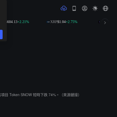
NB
$604.13
+2.21%
XRP
$1.04
+2.75%
SOL
$76.0
該項目 Token SNOW 短時下跌 74%。（來源鏈接）