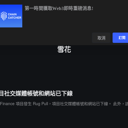
第一時間獲取Web3即時重磅消息!
BTC
$65,003.92
+0.49%
ETH
$1,919.84
+0.68%
B
數據
發現
取消
訂閱
雪花
ull，項目社交媒體帳號和網站已下線
e Finance 項目發生 Rug Pull，項目社交媒體帳號和網站已下線。 此外，