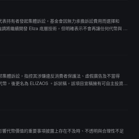
urwick Law 代表持有者發起集體訴訟，基金會因無力承擔訴訟費用而選擇和
繼續開發 Eliza 底層技術，但明確表示不會再讓任何代幣與 Eli
rs 等被告提起聯邦集體訴訟，指控其涉嫌違反消費者保護法、虛假廣告及不當得
 AI16Z 代幣，後更名為 ELIZAOS 。訴狀稱，該項目宣稱擁有可自主投資的
億美元，隨後由於大戶減持導致價格崩盤。鏈上數據顯示，獲利最豐厚的交易
目方在可能影響代幣價值的重要事項披露上存在不及時、不透明與合理性不足