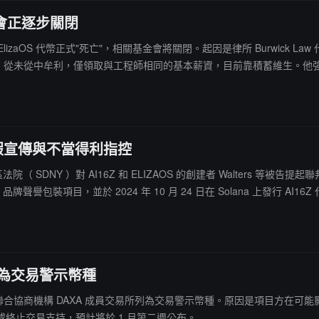
基金會正逐步關閉
rs 宣布 ai16z/ElizaOS 代幣正式"死亡"，相關基金會將關閉。起因是律所 B
代幣、從未從中牟利，僅領取與工程師相同的基本薪資，目前靠積蓄維生。他強調將
支持。
涉虛假宣傳與不當得利指控
聯邦地區法院（ SDNY ）對 AI16Z 和 ELIZAOS 的創建者 Walte
z ）品牌聲譽包裝項目，並於 2024 年 10 月 24 日在 Solana 上發行
 月 2 日，該代幣價格達到約 2.47 美元的歷史高點，市值超過 26 
所列為交易警示幣種
國數字資產交易所聯合協商機構 DAXA 成員交易所列為交易警示幣種。原因是項
除或終止交易支持，預計將於 1 月第二週公布。