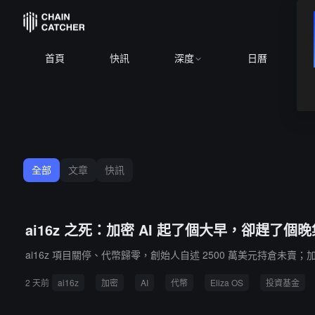
BTC
$64,619.6
首頁
快訊
深度
日曆
全部
文章
快訊
ai16z 之死：加密 AI 起了個大早，卻趕了個晚
ai16z 項目關停、代幣歸零，創始人自述 2500 萬美元持倉未賣；
2 天前
ai16z
加密
AI
代幣
Eliza OS
投資基金