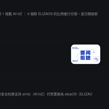
照 1 個舊 AI16Z ： 6 個新 ELIZAOS 的比例進行分發。並已開放新
幣安合約將支持 ai16z（AI16Z）代幣置換為 elizaOS（ELIZAO