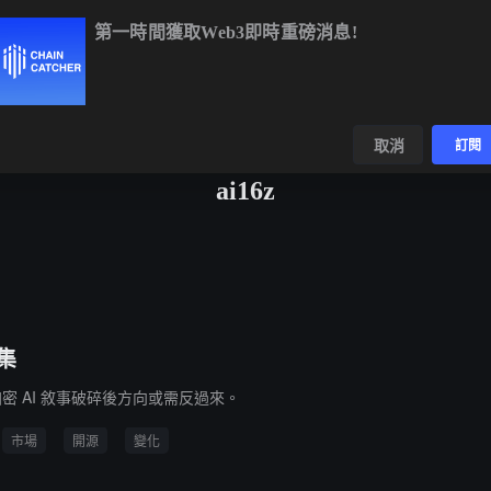
第一時間獲取Web3即時重磅消息!
9
+0.21%
ETH
$1,910.58
+0.02%
BNB
$591.96
-0.07%
數據
發現
取消
訂閱
ai16z
集
加密 AI 敘事破碎後方向或需反過來。
市場
開源
變化