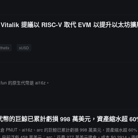
；Vitalik 提議以 RISC-V 取代 EVM 以提升以太坊
thetix
sUSD
.fun 的原生代幣是 ai16z。
門代幣的巨鯨已累計虧損 998 萬美元，資產縮水超 60
 萬美元建倉 PNUT、ai16z、arc 的巨鯨已累計虧損 998 萬美元，資產縮水超
7447，目前浮虧 458 萬美元；arc：花費 277 萬美元建倉，成本 $0.2