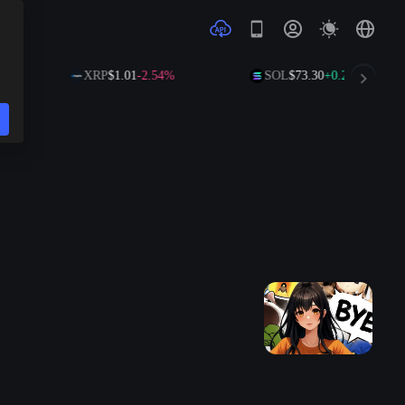
XRP
$1.01
-2.54%
SOL
$73.30
+0.27%