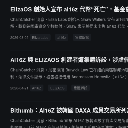
ElizaOS 創始人宣布 ai16z 代幣“死亡”，
ChainCatcher 消息，Eliza Labs 創始人 Shaw Walte
解，將剩餘國庫資金全數賠付。Shaw 表示其從未出售 ai16z 
za 產生關聯，並建議持幣者自行處置，基金會不會提供任何回購
2026-08-05
Eliza Labs
ai16z
集體訴訟
AI16Z 與 ELIZAOS 創建者遭集體訴訟，
ChainCatcher 消息，加密律所 Burwick Law 已在紐約南區
利。法律文件顯示，被告被指借用 Andreessen Horowitz（ a16
AI 代理，實際由人工操作，且訴訟期間未產生收入。2025 年 1
2026-04-21
AI16Z
ELIZAOS
集體訴訟
者實現了約 3900 萬美元的利潤。
Bithumb：AI16Z 被韓國 DAXA 成員交易
ChainCatcher 消息，Bithumb 宣布 AI16Z 被韓
的問題。目前 AI16Z 充值已暫停，後續是否延長"交易注意"、解