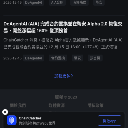
2025-12-19
DeAgentAI
AIA合約
清算補償
幣安
件的用戶提供"清算補償"該計劃以 0.22 USDT 為基準錨定價格，對受
損用戶進行差價補償。符合條件的範圍為：北京時間 2025 年 12 月
11 日 19:43 至 20:15 期間，結算或平倉價格低於 0.22 USDT 的多頭
DeAgentAI (AIA) 完成合約置換並在幣安 Alpha 2.0 恢復交
頭寸。目前，幣安官方已通過郵件向所有符合要求的用戶發送了空投
易，開盤漲幅超 160% 登頂榜首
說明，相關款項已按計劃於 12 月 18 日 11:00 前陸續發放至用戶的
幣安現貨賬戶。
ChainCatcher 消息，据幣安 Alpha官方數據顯示，DeAgentAI (AIA)
已完成智能合約置換並於 12 月 15 日 16:00（UTC+8）正式恢復交
易。行情顯示，AIA 開盤後強勢拉升，漲幅一度超過 160%，迅速登
2025-12-15
DeAgentAI
合約置換
幣安
預言機
頂幣安 Alpha 板塊漲幅榜 Top 1。此前公告顯示，AIA 已完成 1:1 新
老代幣置換，此次升級核心在於引入預言機級驗證機制，以實現更可
信的鏈上數據交互。
加載更多
版權 © 2023
關於我們
媒體資源
隱私政策
風險提示
徵才
ChainCatcher
開啟App
與創新者共建Web3世界