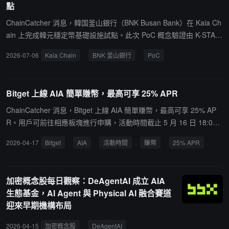
點
AI 交易模型收益，與外部融資或代幣增發無關。鏈上銷毀記錄：8G2
MPM3sK7zEqax715HqLqAPzTvw6JV5yDUHepZ1Nycr
ChainCatcher 消息，韓国釜山銀行（BNK Busan Bank）在 Kaia Ch
ain 上完成韓元穩定幣基礎設施試點。此次 PoC 概念驗證由 K-STAR
Alliance 合作夥伴 AhnLab Blockchain Company、Lambda256 及 O
2026-07-06
Kaia Chain
BNK 釜山銀行
PoC
pen Asset 共同參與，測試結果顯示交易成功率達 100%，且處理時
間低於 1 秒。
Bitget 上線 AIA 簡單賺幣，最高可享 25% APR
ChainCatcher 消息，Bitget 上線 AIA 簡單賺幣，最高可享 25% AP
R。用戶可前往相應板塊進行申購，活動時間截止 5 月 16 日 18:00
（UTC+8）。更多產品詳情可查看 Bitget 官方平台。
2026-04-17
Bitget
AIA
活動時間
賺幣
25% APR
加密概念股每日觀察：DeAgentAI 成立 AIA
生態基金，AI Agent 與 Physical AI 融合賽道
迎來早期機構布局
2026-04-15
加密概念股
DeAgentAI
AIA 生態基金
Physical AI