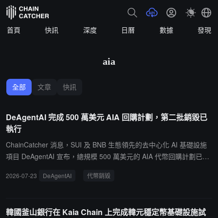
首頁
快訊
深度
日曆
數據
發現
aia
全部
文章
快訊
DeAgentAI 完成 500 萬美元 AIA 回購計劃，第二批銷毀已
執行
ChainCatcher 消息，SUI 及 BNB 生態領先的去中心化 AI 基礎設施
項目 DeAgentAI 宣布，總規模 500 萬美元的 AIA 代幣回購計劃已完
成執行。据悉，首批銷毀 100 萬枚 AIA 已於早期執行，本次第二批
2026-07-23
DeAgentAI
代幣銷毀
銷毀 1000 萬枚 AIA 已完成，累計銷毀 1100 萬枚，占已回購總量的
23.1%，全部發送至黑洞地址永久銷毀。值得關注的是，DeAgentAI
宣布季度銷毀機制正式上線，後續將按季度持續執行 AIA 銷毀計劃，
韓國釜山銀行在 Kaia Chain 上完成韓元穩定幣基礎設施試
通縮機制由此進入常態化階段。回購資金來源為項目協議收入及自有