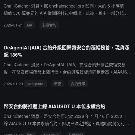
ChainCatcher 消息，据 onchainschool.pro 監測，大約 5 小時前，
價值 370 萬美元的 AIA 從團隊錢包中轉出。此後，其中一部分代幣
（約價值 77.8 萬美元）已被轉入一個新的錢包，很可能是為了出售
2026-01-21
AIA
永續合約
做準備。分析指出，如果這些代幣最終被售出，剩餘的代幣也有可能
被分配。截止發稿，AIA 現報 0.255 美元，對應市值 5103 萬美元。
據悉，幣安昨日上線 AIA U 本位永續合約。
DeAgentAI (AIA) 合約升級回歸幣安合約漲幅榜首，現貨漲
超 186%
ChainCatcher 消息，DeAgentAI（AIA）完成合約升級並恢復交易
後，在幣安市場觸發上漲行情，合約與現貨板塊同步走高。AIA/USD
T 永續合約報價 0.38226 美元，24 小時漲幅達 91.90%，位列幣安
2026-01-20
DeAgentAI
幣安
合約升級
合約漲幅榜首位；現貨盤中漲幅最高達 186.85%，價格逼近 0.38 美
元關口。據悉，AIA本次升級完成智能合約及 1:1 新老代幣置換，核
心引入預言機級驗證機制以提升鏈上數據可信度。作為 Sui 生態 AI
幣安合約將推遲上線 AIAUSDT U 本位永續合約
基礎設施項目，其新版白皮書明確代幣經濟學與質押模型，核心組件
已通過安全審計，此次上漲與 AI 應用賽道資金流入趨勢相契合。
ChainCatcher 消息，幣安合約原定於 2026 年 1 月 16 日 23:30 上
線 AIAUSDT U 本位永續合約，但現已決定推遲，具體時間將另行公
告。