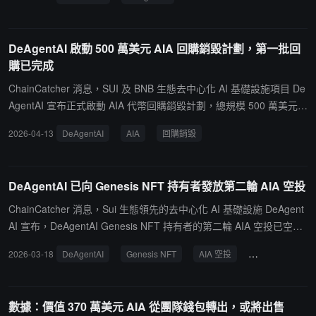
DeAgentAI 啟動 500 萬美元 AIA 回購銷毀計劃，第一批回
購已完成
ChainCatcher 消息，SUI 及 BNB 生態去中心化 AI 基礎設施項目 De
AgentAI 宣布正式啟動 AIA 代幣回購銷毀計劃，總規模 500 萬美元，
資金來源為項目協議收入及基於自有 AI 模型產生的交易收入。此次
2026-04-13
DeAgentAI
AIA
回購銷毀
回購將在 90 天內分三批於公開市場執行，所有回購代幣直接銷毀，
永久移出流通，不涉及任何鎖倉或再分配安排。目前，第一批 AIA 回
購銷毀已完成。TX Hash：HBmTxfJymoymJTFSB5qtn4cV2pfd2SY
DeAgentAI 已向 Genesis NFT 持有者發放第二輪 AIA 空投
S6PaGd5NPyFpf。DeAgentAI 表示，回購資金完全來源於項目自有
業務收入，而非外部融資或代幣增發。銷毀記錄將持續更新。
ChainCatcher 消息，Sui 生態領先的去中心化 AI 基礎設施 DeAgent
AI 宣布，DeAgentAI Genesis NFT 持有者的第二輪 AIA 空投已空投
至其綁定的 Sui 錢包。用戶可打開在官方網站連接的錢包直接查看，
2026-03-18
DeAgentAI
Genesis NFT
AIA 空投
Sui 錢包
去
無需進行申領互動。
數據：價值 370 萬美元 AIA 從團隊錢包轉出，或將出售