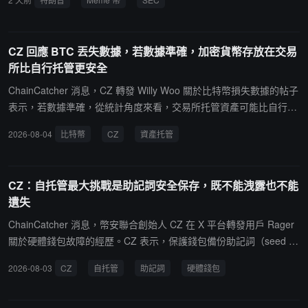
CZ 回應 BTC 丟失數據，若數據準確，加密貨幣存放在交易
所比自行托管更安全
ChainCatcher 消息，CZ 轉發 Willy Woo 關於比特幣損失數據的帖子
表示，若數據準確，從統計角度來看，交易所托管資產可能比自行托
管更安全。交易所遭黑客攻擊更容易被統計，而自行托管錢包被盜或
2026-08-04
比特幣
CZ
資產托管
資產遺失等事件往往不會公開披露，因此相關數據更難收集。另一方
面，交易所的數據也受到一些已經倒閉交易所的影響。最後，CZ 強
調，並非哪種托管方式絕對更優，不同方案適用於不同用戶，採取平
CZ：自托管最大挑戰是助記詞安全保存，既不能洩露也不能
衡的資產托管方式可能是更好的選擇。Willy Woo 此前公布的統計數
遺失
據顯示，因自行托管導致永久丟失的比特幣約為 157 萬枚。此外，因
交易所因黑客攻擊、倒閉等事件累計損失的約 151 萬枚。
ChainCatcher 消息，幣安聯合創始人 CZ 在 X 平台轉發用戶 Rager
關於硬體錢包故障的經歷。CZ 表示，保護錢包備份助記詞（seed ph
rase）是一項極具挑戰的任務。助記詞不能被他人看到，否則可能被
2026-08-03
CZ
自托管
助記詞
硬體錢包
複製或利用，也不能因火災、洪水等意外損毀，同時還需要防止駭客
獲取訪問權限。更重要的是，用戶自己也不能遺失助記詞。