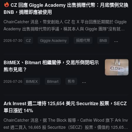
CZ 回應 Giggle Academy 出售捐贈代幣：月底慣例兌換
BNB，捐贈即應被使用
ChainCatcher 消息，幣安創始人 CZ 在 X 平台回應近期關於 Giggle
Academy 出售捐贈代幣的爭議，稱其本人與 Giggle 團隊"沒有就近
期出售進行過溝通"，該地址也並非由他親自管理。他指出 Giggle Ac
2026-07-30
CZ
Giggle Academy
捐贈代幣
BNB
免費教育
ademy 有一條慣例，即"每月月底將大部分捐贈代幣兌換成 BNB"，
用以資助全球兒童免費教育項目，項目在不到兩年時間內已惠及超 1
00 萬 名兒童。CZ 進一步表示，向他人地址發送或捐贈代幣時，若
BitMEX、Bitmart 相繼關停，交易所倒閉昭示
無事先約定，不應期望接收方按捐贈者意願行事（如銷毀代
熊市見底？
幣），"那只會給接收方增加額外工作"。他強調，"如果稱之為捐贈，
就應該預期他們會使用"，並反問"如果期望他們銷毀，那如何稱得上
2026-07-26
BitMEX
Bitmart
熊市
交易所
CZ
清算
是捐贈？"此外，CZ 表態支持所有模因幣，並透露"未來幾週內可能
會買入或賣出一兩個（模因幣）以測試一些新東西"。
Ark Invest 週二增持 125,654 美元 Securitize 股票，SECZ
單日漲近 14%
ChainCatcher 消息，据 The Block 報導，Cathie Wood 旗下 Ark Inv
est 週二買入 16,665 股 Securitize（SECZ）股票，價值約 125,654