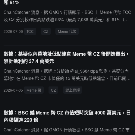
和 61%
ChainCatcher 消息，据 GMGN 行情顯示，BSC 上 Meme 代幣 TCC
及 CZ 分別較昨日高點跌逾 53%（最高 7,088 萬美元）和 61%（最
高 8,864 萬美元）。其中 TCC 市值現報 30,48 萬美元，CZ 市值現
2026-07-06
TCC
CZ
Meme 代幣
報 37,28 萬美元。
數據：某疑似內幕地址低點建倉 Meme 幣 CZ 後開始賣出，
累計獲利約 37.4 萬美元
ChainCatcher 消息，据鏈上分析師 @ai_9684xtpa 監測，某疑似內
幕地址在 Meme 幣 CZ 市值僅約 15 萬美元時低點建倉，目前已開始
賣出。據鏈上數據監測，地址 0xf34...fddee 昨日僅花費 756.8 美元
2026-07-05
Meme 幣
CZ
鏈上追蹤
買入 510.8 萬枚 CZ，買入成本約為 0.0001481 美元。10 分鐘前，
該地址以 0.06853 美元價格賣出 25% 持倉，獲利約 8.7 萬美元。目
前，該地址累計獲利約 37.4 萬美元，含浮盈部分，回報率高達 49,4
數據：BSC 鏈 Meme 幣 CZ 市值短時突破 4000 萬美元，日
21.1%。
內漲幅逾 220 倍
ChainCatcher 消息，据 GMGN 行情數據，BSC 鏈 Meme 幣 CZ 市