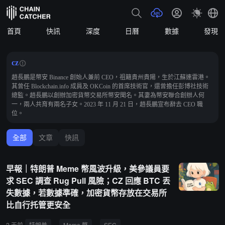
首頁
快訊
深度
日曆
數據
發現
cz
趙長鵬是幣安 Binance 創始人兼前 CEO，祖籍貴州貴陽，生於江蘇連雲港。
其曾任 Blockchain.info 成員及 OKCoin 的首席技術官，還曾擔任彭博社技術
總監。趙長鵬以創辦加密貨幣交易所幣安聞名。其妻為幣安聯合創辦人何
一，兩人共育有兩名子女。2023 年 11 月 21 日，趙長鵬宣布辭去 CEO 職
位。
全部
文章
快訊
早報｜特朗普 Meme 幣風波升級，美參議員要
求 SEC 調查 Rug Pull 風險；CZ 回應 BTC 丟
失數據，若數據準確，加密貨幣存放在交易所
比自行托管更安全
2 天前
特朗普
Meme 幣
SEC
Rug Pull
長鑫存儲
DR