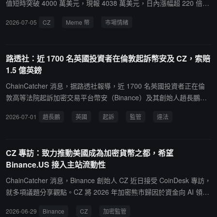
值短時突破 4000 萬美元，現報 4038 萬美元，日內漲幅超 220 倍。
Meme 幣價格波動劇烈，多受市場情緒及熱點事件驅動，缺乏實際價
2026-07-05
CZ
Meme 幣
市場情緒
值支撐，投資者需注意風險。
路透社：近 1700 名英國投資者在倫敦起訴幣安及 CZ，索賠
1.5 億英鎊
ChainCatcher 消息，据路透社報導，近 1700 名英國投資者正在倫
敦高等法院起訴加密交易平台幣安（Binance）及其創始人趙長鵬
（CZ），索賠金額至少達 1.5 億英鎊（約合 2 億美元）。原告指控
2026-07-01
趙長鵬
英國
起訴
監管
違法
幣安實體自 2019 年底起，在未獲得監管授權的情況下，向英國零售
投資者出售槓桿等高風險且複雜的加密衍生品，並違反了英國《金融
服務與市場法》進行相關推廣。部分原告聲稱其因此遭受了數萬英鎊
CZ 專訪：致力推動美國成為加密貨幣之都，希望
的損失。据悉，此次訴訟的被告包括註冊於開曼群島的 Binance Hold
Binance.US 接入主站流動性
ings、註冊於阿聯酋的 Nest Exchange、趙長鵬以及幣安交易平台的
其他未知運營者。針對此項指控，幣安發言人拒絕就正在進行的訴訟
ChainCatcher 消息，Binance 創始人 CZ 近日接受 CoinDesk 專訪，
發表具體評論，但表示公司將積極辯護，並強調幣安始終致力於履行
就多項議題分享觀點。CZ 將 2026 年加密熊市歸因於資金向 AI 領域
對用戶的義務及在適用法律框架內運營。背景資料顯示，英國金融行
轉移、地緣政治緊張局勢以及四年周期規律三重因素疊加。在 Binan
2026-06-29
Binance
CZ
加密監管
為監管局（FCA）曾於 2021 年明令禁止加密企業向零售客戶提供衍
ce.US 策略上，CZ 表示希望該平台接入 Binance Global 的流動性，