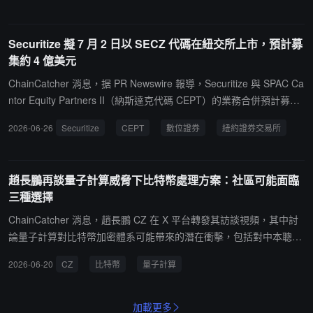
生品服務。
以此強化美國市場競爭力。他同時透露，儘管此前赴華盛頓特區是為
澄清外界對其本人及 Binance 的「誤解」，但他認為認罪銀行保密法
Securitize 擬 7 月 2 日以 SECZ 代碼在紐交所上市，預計募
違規一事並未損害其商業聲譽。CZ 明確表示不會再次執掌加密交易
集約 4 億美元
平台，更傾向於以非正式顧問身份參與旗下投資企業運營。加密監管
立法方面，美國《明晰法案》談判仍在推進，但核心倫理條款分歧懸
ChainCatcher 消息，据 PR Newswire 報導，Securitize 與 SPAC Ca
而未決，任何協議均需總統簽字背書。參議院在 9 月 1 日前僅剩 20
ntor Equity Partners II（納斯達克代碼 CEPT）的業務合併預計募資
個工作日，立法窗口持續收窄。
約 4 億美元（含 PIPE，未扣除相關費用），合併完成後新公司將更
2026-06-26
Securitize
CEPT
數位證券
紐約證券交易所
名為 Securitize Corp.，普通股擬於 7 月 2 日起在紐交所以 "SECZ"
代碼挂牌。CEPT 股東大會定於 6 月 29 日表決該交易，目前贖回比
例不足 30%。Securitize 聲稱其已在美國和歐盟同時獲得數位證券基
趙長鵬再談量子計算威脅下比特幣處理方案：社區可能面臨
礎設施相關監管牌照，管理的鏈上實物資產規模超過 40 億美元。
三種選擇
ChainCatcher 消息，趙長鵬 CZ 在 X 平台轉發其訪談視頻，其中討
論量子計算對比特幣加密體系可能帶來的潛在衝擊，包括對中本聰持
有比特幣的威脅，如果未來量子攻擊導致舊加密體系被破解，社區可
2026-06-20
CZ
比特幣
量子計算
能面臨三種選擇。一是"什麼都不做"，讓相關資產自然被攻擊者轉移
並形成拋壓，但最終可能實現向社區重新分配；二是對相關地址進行
凍結或限制，並設想在身份可驗證情況下返還資產，但他認為在加密
加載更多