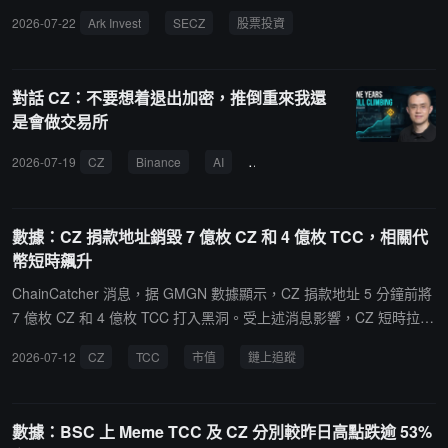
美元。SECZ 當日上漲 13.9%，收於 7.54 美元。
2026-07-22
Ark Invest
SECZ
股票投資
對話 CZ：不要想着退出加密，推倒重來我還
是會做交易所
2026-07-19
CZ
Binance
AI
加密貨幣
投機資產
代幣
數據：CZ 捐款地址銷毀 7 億枚 CZ 和 4 億枚 TCC，相關代
幣短時飆升
ChainCatcher 消息，据 GMGN 數據顯示，CZ 捐款地址 5 分鐘前將
7 億枚 CZ 和 4 億枚 TCC 打入黑洞。受上述消息影響，CZ 短時拉升
超 220%，市值現報 3,048 萬美元，TCC 短時拉升 82.51%，市值現
2026-07-12
CZ
TCC
市值
鏈上追蹤
報 755 萬美元。
數據：BSC 上 Meme TCC 及 CZ 分別較昨日高點跌逾 53%