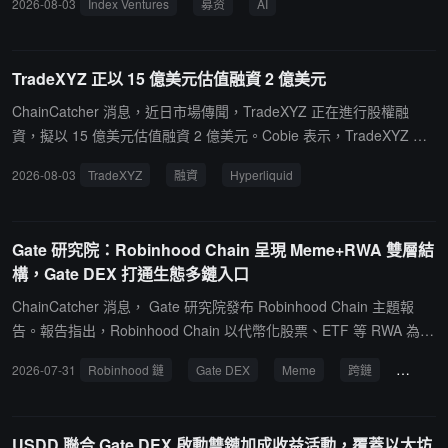
2026-08-03
Index Ventures
募资
AI
金、9 億美元早期風險基金，以及向現有成長期基金追加的 7 億美元
（該基金規模由 15 億美元擴大至 22 億美元）Index Ventures 表
示，新資金將持續支持創始人"從首輪融資到上市乃至更遠"，覆蓋歐
TradeXYZ 正以 15 億美元估值融資 2 億美元
洲、以色列及美國市場。此次募資背景下，AI 是其核心押注方向，該
機構已相繼投資 Mistral、Cohere 及前 DeepMind 研究員 David Silv
ChainCatcher 消息，近日市場傳聞，TradeXYZ 正在進行股權融
er 創立的 Ineffable Intelligence。此前，Index 投資組合中的 Wiz 以
資，擬以 15 億美元估值融資 2 億美元。Cobie 表示，TradeXYZ 融
320 億美元被谷歌收購、Figma 完成 IPO、Revolut 完成二級市場股
資的概率為 0；另有社區成員質疑，如果 TradeXYZ 需要融資，為何
2026-08-03
TradeXYZ
融資
Hyperliquid
份出售（估值達 1150 億美元），均為本輪募資提供了有力背書。
不從 Jeff 領導的 Hyperliquid 團隊融資。
Gate 研究院：Robinhood Chain 呈現 Meme+RWA 雙層結
構，Gate DEX 打通生態多鏈入口
ChainCatcher 消息， Gate 研究院發布 Robinhood Chain 主題報
告。報告指出，Robinhood Chain 以代幣化股票、ETF 等 RWA 為長
期方向，但主網上線初期由 Meme、Launchpad 與 Uniswap 交易率
2026-07-31
Robinhood 鏈
Gate DEX
Meme
跨鏈
RWA
先帶動增長，形成 RWA 作為長期資產終局、Meme 作為短期流動性
引擎的結構。CASHCAT、PONS 等熱門代幣的高換手，反映市場正
圍繞 Robinhood 品牌、鏈上散戶交易文化及發射平台流量進行定
USDD 聯合 Gate DEX 啟動雙鏈加成收益活動，覆蓋以太坊