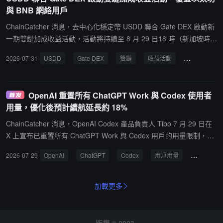
價。報告同時認為，Gate DEX 對 Robinhood Chain 的全面接入補充
與 BNB 網絡用戶
了生態的外部多鏈入口。在 Robinhood Chain 早期發展階段，Unisw
ap 等 AMM 主要承擔鏈內資產價格發現與流動性形成，而 Gate DEX
ChainCatcher 消息，去中心化穩定幣 USDD 聯合 Gate DEX 啟動新
則透過資產發現、交易入口及跨鏈能力，補充生態外部資金與用戶流
一期雙鏈加成收益活動，活動將持續至 8 月 29 日18 時（新加坡時
入路徑。Gate Alpha 支持生態資產及多個發射平台的發現與交易，G
間）。以太坊鏈上參與者可獲得當前4%的基礎年化收益，並共享2萬
2026-07-31
USDD
Gate DEX
雙鏈
收益活動
以太坊
ate Wallet、Swap、專業交易及行情模塊同步覆蓋該網絡；依托 Acro
枚 USDD 額外獎勵； BNB 網絡參與者除享有同等基礎收益外，還可
ss 與 LayerZero，用戶可在 BSC、Ethereum、Base 與 Robinhood
共享3萬枚 USDD 獎勵及 Gate DEX 提供的專項收益加成。用戶可進
Chain 之間進行跨鏈兌換。總體而言，Gate DEX 在生態中主要承擔
入 Gate DEX 收益專區，在穩定幣加成活動頁面按照" USDT 兌換 US
OpenAI 重置所有 ChatGPT Work 與 Codex 使用者
資產分發與資金路由功能，透過降低用戶發現資產、跨鏈進入及參與
DD 、再質押為 sUSDD "的路徑參與，獎勵將根據質押份額實時計
用量，優化後預計續航延長約 18%
交易的操作門檻，幫助 Robinhood Chain 連接更廣泛的多鏈用戶。
算。已參與上一期活動的用戶無需再次操作，可自動銜接本期活動；
新用戶需提前準備足夠的 ETH 或 BNB 支付鏈上手續費。
ChainCatcher 消息，OpenAI Codex 產品負責人 Tibo 7 月 29 日在
X 上宣布已重置所有 ChatGPT Work 與 Codex 用戶的用量限制，並
就 GPT-5.6 Sol 用量消耗過快的問題發布說明。此前數周大量用戶反
2026-07-29
OpenAI
ChatGPT
Codex
用戶用量
續航延長
饋 Codex 限額消耗速度超出預期。OpenAI 強調並未削減任何訂閱計
劃的用量額度，經調查發現多個原因：Sol 比前代模型更傾向於長時
間工作、執行更多工具調用並協調複雜工作流；在相同推理級別下消
加載更多
耗更多代幣；程式化工具調用（代碼模式）使 Sol 可並行執行工具調
用，導致每輪更多響應與更高用量；影響分佈極不均勻，中位數用戶
效率尚可，但處理複雜任務的重度用戶消耗遠快於預期。OpenAI 表