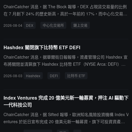
ChainCatcher 消息，据 The Block 報導，DEX 占現貨交易量的比例
在 7 月創下 24% 的歷史新高，高於一年前的 17%，而中心化交易所
現貨交易量預計將創 12 個月新低，從年高點 2.23 萬億美元降至 6,7
2026-08-04
DEX
中心化交易所
鏈上交易
00 億美元。交易量下降部分被預測市場分流，也反映了整體加密興
趣減弱。與此同時，鏈上交易產品持續改進，聚合器流動性更深、跨
鏈交換路由更快，縮小了與中心化交易所的執行差距。分析師預計改
Hashdex 關閉旗下比特幣 ETF DEFI
善的體驗和成本將繼續推動用戶轉向鏈上替代方案。
ChainCatcher 消息，据華爾街日報報導，資產管理公司 Hashdex 宣
布將關閉並清算旗下 Hashdex 比特幣 ETF（NYSE Arca: DEFI），
截至 7 月 30 日，該基金資產管理規模約 1470 萬美元。Hashdex 面
2026-08-03
Hashdex
DEFI
比特币 ETF
向美國投資者的產品目前仍管理超 2 億美元資產。据披露，該基金股
份最後交易日為 8 月 17 日，此後將停止接受授權參與者的申購訂單
並從 NYSE Arca 摘牌。截至最後交易日仍持有股份的股東將獲得現
Index Ventures 完成 20 億美元新一輪募資，押注 AI 驅動下
金清算分配，預計於 8 月 28 日前後支付，分配金額將反映基金清算
一代科技公司
期間比特幣價格波動等因素。Hashdex 表示，關閉決定基於對資產管
理規模、交易流動性、運營成本、投資者興趣等因素的綜合評估。
ChainCatcher 消息，据 Sifted 報導，歐洲知名風險投資機構 Index V
entures 於近日宣布完成 20 億美元新一輪募資，旗下可投資資產總
規模由此增至 35 億美元。本輪募資由三部分構成：4 億美元種子基