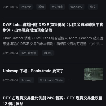
據，目前 PLTR 全網合約總持倉價值約 3819.97 萬美元。從平台分
2026-08-05
Palantir
股價
合約持倉
tradeXYZ
幣安
布來看，tradeXYZ、幣安與 Bitget 持倉量位列前三，其中：tradeXY
Z：持倉約 6.90 萬 PLTR，對應價值約 1100.56 萬美元幣安：持倉約
5.72 萬 PLTR，對應價值約 913.68 萬美元Bitget：持倉約 2.64 萬 P
DWF Labs 聯創回應 DEXE 拋售傳聞：因資金費率轉負平倉
LTR，對應價值約 421.24 萬美元
對沖，出售現貨增加現金儲備
ChainCatcher 消息，DWF Labs 聯合創始人 Andrei Grachev 發文回
應近期關於 DEXE 交易的市場猜測，稱相關交易均可通過中心化交易
所記錄核實。Grachev 表示，DWF Labs 的 DEXE 交易過程如下：2
2026-08-04
DWF 實驗室
DEXE
024 年大量買入 DEXE、2025 年部分賣出獲利、10 月 10 日前後再
次大量買入 DEXE、2026 年上半年對收益進行套期保值、當資金費
率轉為負值後，被迫平倉空頭，並通過出售部分 DEXE 現貨增加現金
Uniswap 下場：Pools.trade 要來了
儲備。Grachev 稱，所有買賣操作均通過中心化交易所完成，交易平
台掌握相關帳戶信息，並批評部分付費 KOL 傳播"誤導性信息"。
2026-08-04
Uniswap
Robinhood Chain
代幣發行平台
Pools.tr
DEX 占現貨交易量比例創 24% 新高，CEX 現貨交易量跌至
12 個月低點