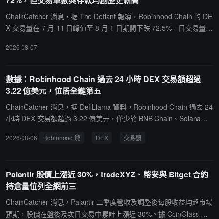
72%，但交易筆數與存款均創歷史新高
件合約產品。目前，該計劃面向經紀商及綜合交易平台、加密錢包、
Web3 應用、媒體資訊平台、AI Trading、AI Agent、量化交易平
ChainCatcher 消息，据 The Defiant 報導，Robinhood Chain 的 DE
台，以及體育、電子競技和娛樂類產品開放申請。入選項目最高可獲
X 交易量在 7 月 11 日峰值至 8 月 1 日期間下跌 72.5%，日交易量由
得 300 萬美元資金及生態資源支持，涵蓋產品研發、技術整合、流動
約 8.78 億美元降至 2.41 億美元，同期該鏈的交易筆數、總鎖倉量與
2026-08-07
性建設、市場推廣及用戶增長等環節。Gate DexBuilder 項目負責人
穩定幣供應量卻均創歷史新高。該鏈全球 DEX 交易量份額從峰值的
及 Head of Global Partnerships Jason Fung 表示，事件合約市場的
16.65% 降至 8 月 2 日的 4.32%，同期全鏈 DEX 交易量整體上升，
發展需要更多應用場景與基礎設施支持，Gate DexBuilder 希望通過
表明此番下跌為 Robinhood Chain 自身現象而非市場普跌。報導
數據：Robinhood Chain 過去 24 小時 DEX 交易額超過
事件合約 Builder 降低構建門檻，幫助更多合作夥伴探索事件合約市
稱，8 月 5 日該鏈交易筆數達 1330 萬筆創歷史新高，總鎖倉量 8 月
3.22 億美元，位居全鏈第五
場創新應用。未來，Gate DexBuilder 將持續開放事件合約市場基礎
6 日達 4.33 億美元、穩定幣供應量達 5.97 億美元，但單筆交易對應
ChainCatcher 消息，据 DefiLlama 資料，Robinhood Chain 過去 24
設施能力，攜手全球 Builder 探索更多創新應用場景，推動市場生態
的 DEX 交易量從 7 月 13 日的 105.56 美元降至 8 月 4 日的 27.82
小時 DEX 交易額超過 3.22 億美元，僅少於 BNB Chain、Solana、
進一步發展。
美元，降幅 74%，即鏈上活動更頻繁但單筆價值大幅縮水。這一背離
以太坊主網與 Base，位居全鏈第五。
源於該鏈鎖倉量集中於 Morpho 等借貸協議而非 DEX 流動性,當前鏈
2026-08-06
Robinhood 鏈
DEX
交易額
上 19 項激勵活動每日共發放約 5.8 萬美元，其中 92% 流向存款用
戶，僅約 4543 美元用於交易流動性。
Palantir 股價上漲近 30%，tradeXYZ、幣安與 Bitget 合約
持倉量位列全網前三
ChainCatcher 消息，Palantir 二季度營收及調整後每股收益均超市場
預期，股價在盤後及次日交易中累計上漲近 30%。據 CoinGlass 數