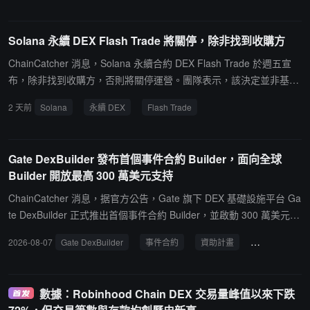
個不同 position ID 上重放，在閃電貸價格操縱下執行未經授權的全
額 LP 銷毀，且無 TWAP 或滑點檢查。
Solana 永續 DEX Flash Trade 將關停，除非找到收購方
ChainCatcher 消息，Solana 永續合約 DEX Flash Trade 於週五宣
布，除非找到收購方，否則將關停運營。團隊表示，該決定並非基於
資金原因，而是出於市場方向、參與者減少以及對加密市場整體趨勢
2 天前
Solana
永續 DEX
Flash Trade
的判斷。Flash Trade 正尋求出售其技術棧、品牌和知識產權，所得
將按比例分配給 FAF 代幣持有者，團隊不抽取比例，團隊代幣也不
參與分配。目前尚未確定具體時間表，提現功能保持開放，並將提前
Gate DexBuilder 發布首個事件合約 Builder，面向全球
發出明確通知。運營細節（包括新倉位關閉、持倉結算等）將在週一
Builder 開放最高 300 萬美元支持
與代幣持有者通話中討論，創始人還將於 8 月 10 日 16:00 UTC 在 X
平台舉行 AMA。該項目此前探索過通過 MetaDAO 冻結 AMM 以按比
ChainCatcher 消息，据官方公告，Gate 旗下 DEX 基礎設施平台 Ga
例返還資金，但未能實現，同時已取消代幣質押三個月的延遲期。Fl
te DexBuilder 正式推出首個事件合約 Builder，並啟動 300 萬美元資
ash Trade 從未進行外部融資，自成立以來已向 FAF 持有者分配約 5
助計劃，面向全球項目方、開發者、社區及 Web3 應用開放合作，推
2026-08-07
Gate DexBuilder
事件合約
資助計畫
基礎設施
2 萬美元 USDC 收入分成。
動事件合約市場生態建設。事件合約 Builder 致力於降低市場產品開
發門檻，為合作夥伴提供覆蓋市場創建、交易、流動性支持、結算及
運營管理的一體化基礎設施服務。通過 API、SDK 等基礎設施服務，
數據：Robinhood Chain DEX 交易量峰值以來下跌
合作夥伴無需從零搭建底層交易及結算系統，即可快速部署品牌化事