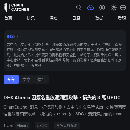
首頁
快訊
深度
日曆
數據
發現
dex
去中心化交易所（DEX）是一種基於區塊鏈技術的交易平台，允許用戶直接
在鏈上進行加密貨幣交易，而無需通過中心化的中介機構。DEX通過智能合
約自動撮合交易，提供更高的隱私性和安全性，降低了交易對手風險。其去
中心化特性使其不易受到單點故障和監管干預的影響，但也面臨流動性不足
和用戶體驗不佳等挑戰。
全部
文章
快訊
DEX Atomic 因簽名重放漏洞遭攻擊，損失約 3 萬 USDC
ChainCatcher 消息，据慢霧監測，去中心化交易所 Atomic 協議因簽
名重放漏洞遭攻擊，損失約 29,984 枚 USDC。漏洞源於合約 0xa80
6010f 在簽名摘要中缺少 position ID、position manager、caller、n
1 天前
Atomic
USDC
簽名重放漏洞
once、deadline 和 chain ID 綁定，導致同一 manager 簽名可在 21