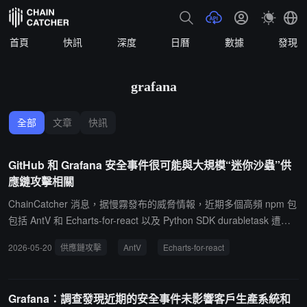
首頁
快訊
深度
日曆
數據
發現
grafana
全部
文章
快訊
GitHub 和 Grafana 安全事件很可能與大規模“迷你沙蟲”供
應鏈攻擊相關
ChainCatcher 消息，据慢霧發布的威脅情報，近期多個高頻 npm 包
包括 AntV 和 Echarts-for-react 以及 Python SDK durabletask 遭到
Mini Shai-Hulud "迷你沙蟲"供應鏈攻擊。npm 帳號 atool 被入侵，攻
2026-05-20
供應鏈攻擊
AntV
Echarts-for-react
擊者在 22 分鐘內自動發布了 637 個惡意版本，涉及 317 個包。攻擊
者在 35 分鐘內連續上傳 durabletask 1.4.1、1.4.2 和 1.4.3 版本，繞
過正常發布控制並冒充微軟官方發布。GitHub token 大規模洩露事件
Grafana：調查發現近期的安全事件未影響客戶生產系統和
和 Grafana Labs 遭勒索攻擊很可能與此供應鏈攻擊相關。受影響組