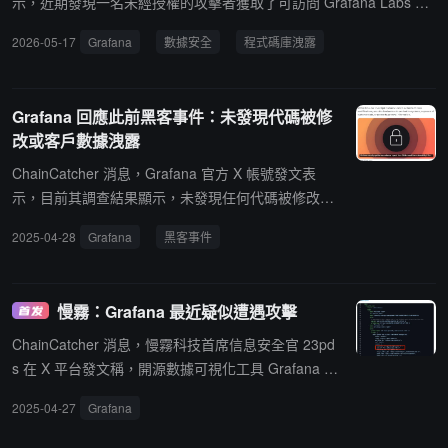
示，近期發現一名未經授權的攻擊者獲取了可訪問 Grafana Labs Git
Hub 環境的 Token，並藉此下載代碼庫。經調查確認，此次事件未涉
2026-05-17
Grafana
數據安全
程式碼庫洩露
及客戶數據或個人信息洩露，也沒有發現客戶系統或業務運營受到影
響，事件發生後已立即啟動取證分析，並認為已定位憑證洩露源頭，
同時已部署額外安全措施以加強環境防護。此外，Grafana 披露攻擊
Grafana 回應此前黑客事件：未發現代碼被修
者曾試圖通過勒索方式要求支付贖金以阻止代碼庫被公開，但公司最
改或客戶數據洩露
終決定拒絕支付贖金，待調查結束後將公布更多事件復盤信息。
ChainCatcher 消息，Grafana 官方 X 帳號發文表
示，目前其調查結果顯示，未發現任何代碼被修改、
生產系統遭受未授權訪問、客戶數據暴露或個人信息
2025-04-28
Grafana
黑客事件
被訪問的證據。此前報導，慢霧監測到開源數據可視
化工具 Grafana 疑似遭黑客攻擊，攻擊者或已植入惡
意代碼。
慢霧：Grafana 最近疑似遭遇攻擊
ChainCatcher 消息，慢霧科技首席信息安全官 23pd
s 在 X 平台發文稱，開源數據可視化工具 Grafana 最
近疑似被攻擊，攻擊者使用 Gato-X 竊取機密的簽
2025-04-27
Grafana
名，用 App 令牌對多個代碼庫進行了攻擊。這個工作
流程有一個可能相關的應用程序私鑰，疑似攻擊者使