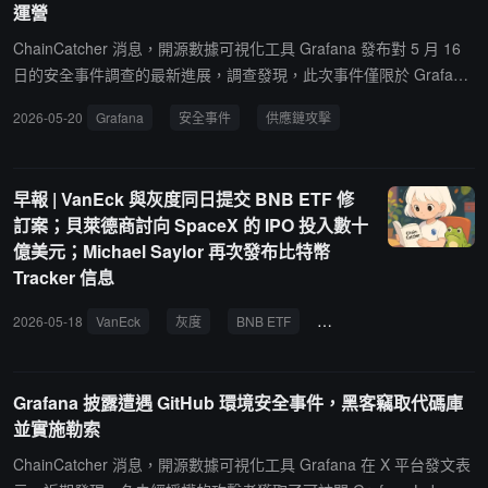
運營
件包括 npm 生態系統中的 AntV、Echarts-for-react 等高頻組件，以
及 Python 包 durabletask 1.4.1、1.4.2 和 1.4.3。攻擊者可竊取雲和
ChainCatcher 消息，開源數據可視化工具 Grafana 發布對 5 月 16
本地憑證、未經授權訪問內部倉庫和敏感雲基礎設施、橫向移動至開
日的安全事件調查的最新進展，調查發現，此次事件僅限於 Grafana
發者機器和 CI/CD 管道、銷售和利用洩露的 GitHub token、實施勒
Labs 的 GitHub 環境，包括公開和私有源代碼以及內部 GitHub 倉
2026-05-20
Grafana
安全事件
供應鏈攻擊
索和數據洩露威脅。慢霧建議立即輪換所有暴露的憑證，替換受影響
庫，並未影響客戶生產系統、運營或 Grafana Cloud 平台。下載的內
的包，隔離可能受感染的系統，並實施嚴格依賴審查政策。此前消
容除源代碼外，還包含部分團隊用於協作和存儲內部運營信息及業務
息，"迷你沙蟲"蠕蟲近期在開源代碼庫裡完成大面積感染，開發者需
細節的倉庫，涉及業務聯繫姓名和郵箱地址，而非來自生產系統或雲
早報 | VanEck 與灰度同日提交 BNB ETF 修
注意排查。
平台的數據。Grafana Labs 明確表示代碼庫被下載但未被篡改，目
訂案；貝萊德商討向 SpaceX 的 IPO 投入數十
前客戶和開源用戶無需採取任何行動。該事件源於通過 Mini Shai-Hul
億美元；Michael Saylor 再次發布比特幣
ud 運動進行的 TanStack npm 供應鏈攻擊。Grafana Labs 於 5 月 1
Tracker 信息
1 日檢測到惡意活動並啟動應急響應，但因遺漏一個憑證導致攻擊者
獲得訪問權限。5 月 16 日收到贖金要求後，公司決定不支付贖金，
2026-05-18
VanEck
灰度
BNB ETF
貝萊德
SpaceX
M
並已輪換自動化憑證、實施增強監控、審計自 5 月 11 日以來的所有
提交，並大幅強化了 GitHub 安全配置。公司已通知聯邦執法部門，
調查仍在進行中。
Grafana 披露遭遇 GitHub 環境安全事件，黑客竊取代碼庫
並實施勒索
ChainCatcher 消息，開源數據可視化工具 Grafana 在 X 平台發文表