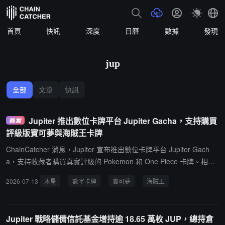
首頁
快訊
深度
日曆
數據
發現
jup
全部
文章
快訊
Jupiter 推出數位卡牌平台 Jupiter Gacha，支持購買
評級版寶可夢與海賊王卡牌
ChainCatcher 消息，Jupiter 宣布推出數位卡牌平台 Jupiter Gach
a，支持收藏者購買真實評級的 Pokemon 和 One Piece 卡牌。相關
卡牌將以全鏈上形式發行，並可在 Solana DEX 上進行交易。據介
2026-07-13
木星
數字卡牌
寶可夢
海賊王
紹，Jupiter Gacha 的每次抽取對應一張經過認證的評級卡牌，用戶
有機會抽中價值高於支付金額的卡牌，並可在活動中獲得獎勵。該功
能目前處於 Beta 測試階段。
Jupiter 戰略儲備信託基金增持逾 18.65 萬枚 JUP，總持倉