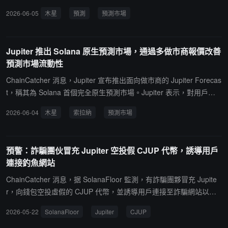
測市場。與依賴單一流動性池的傳統模式不同，Forecast 允許專有自
2026-06-05
木星
預測
預測市場
動做市商獨立報價，系統將用戶與當前最具競爭力的報價匹配。該產
品將整合至 Jupiter 現有的 Jup Predict 界面，首期推出 15 分鐘窗口
的短期加密貨幣價格預測市場，後續計劃擴展至其他類型。Jupiter
Jupiter 推出 Solana 原生預測市場，通過多做市商報價改善
表示 Forecast 與合作夥伴 Polymarket 並非競爭關係，而是提供額外
預測市場流動性
流動性的補充基礎設施。每個通過 Forecast 平台創建的預測市場將
發行自己的原生代幣以簡化整合。
ChainCatcher 消息，Jupiter 宣布推出面向做市商的 Jupiter Forecas
t，稱其為 Solana 首個完全原生預測市場。Jupiter 表示，對用戶而
言，Forecast 將集成至 Jup Predict，並提供一種額外的流動性模
2026-06-04
木星
索拉納
預測市場
型，以實現更優價格和更好執行。用戶不再只與單一流動性池交易，
而是可以從多個競爭做市商處買入，任何 Prop AMM 都可對其感興
趣的市場報價，用戶將自動從提供最優價格的做市商處成交。Jupiter
預警：詐騙團伙冒充 Jupiter 空投假 CJUP 代幣，誘導用戶
強調，其將繼續與 Polymarket 保持密切合作並支持其市場，Foreca
連接釣魚網站
st 只是為用戶提供額外的市場流動性類型。此外，Forecast 中每個
市場都將擁有自己的原生代幣，以提升合作夥伴集成便利性，並增強
ChainCatcher 消息，据 SolanaFloor 監測，有詐騙團夥冒充 Jupite
Solana 生態可組合性。Jupiter 表示，Forecast 將首先從 15 分鐘加
r，向錢包空投虛假的 CJUP 代幣，並誘導用戶連接至詐騙網站以竊
密市場開始，並在此基礎上繼續擴展。
取資產。
2026-05-22
SolanaFloor
Jupiter
CJUP