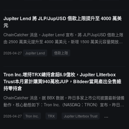
端分發介面，旨在創建一個完整的市場結構棧。此舉標誌著代幣化股
票從發行邁向可擴展、具有流動性的二級市場。Securitize 首席執行
Jupiter Lend 將 JLP/JupUSD 借款上限提升至 4000 萬美
官 Carlos Domingo 表示，合作證明了在現有監管框架內，可以同時
元
實現流動性、可訪問性與合規性。Jump 通過其部署在 Solana 上的
PropAMM 提供流動性，Jupiter 則作為用戶訪問入口。整個系統在現
ChainCatcher 消息，Jupiter Lend 宣布，將 JLP/JupUSD 借款上限
有證券法規下運行。該系統為發行人提供了大規模的流動性支持，為
由 2500 萬美元提升至 4000 萬美元，新增 1500 萬美元容量開放使
分發平台提供了整合代幣化證券的合規路徑，並向監管機構表明基於
用。
2026-04-27
Jupiter Lend
借款上限
區塊鏈的市場在提升效率、透明度和可訪問性的同時已具備可擴展
性。
Tron Inc.增持TRX總持倉超6.9億枚，Jupiter Litterbox
Trust本月累計購買940萬枚JUP，Bitdeer當周產出全售維
持零持倉
ChainCatcher 消息，据 BBX 数据，昨日多家上市公司披露最新儲備
動作，核心動態如下：Tron Inc.（NASDAQ：TRON）宣布，昨日以
平均價格 0.3236 美元增持 154,494 枚 TRX 代幣，進一步將 TRX 財
2026-04-27
Tron Inc.
TRX
Jupiter Litterbox Trust
Bitdeer
庫持倉總量提升至超 6.933 億枚。Jupiter 策略儲備信託基金 Jupiter
Litterbox Trust 於昨日增持 211,474 枚 JUP，價值約 3.6 萬美元。其