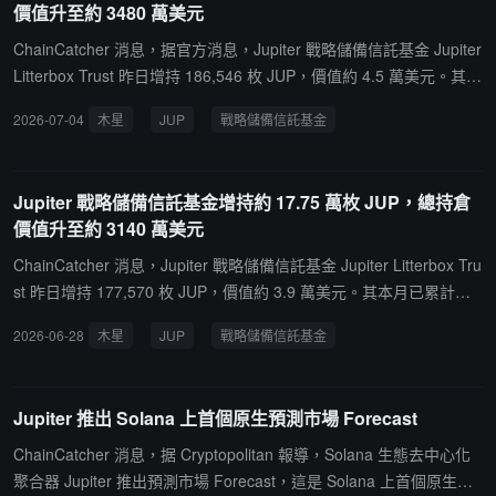
價值升至約 3480 萬美元
ChainCatcher 消息，据官方消息，Jupiter 戰略儲備信託基金 Jupiter
Litterbox Trust 昨日增持 186,546 枚 JUP，價值約 4.5 萬美元。其本
月已累計購買 1,226,119 枚 JUP，價值約 30 萬美元。截至目前其購
2026-07-04
木星
JUP
戰略儲備信託基金
買總量為 145,028,229 枚，價值約 3480 萬美元。Jupiter 戰略儲備
信託基金是 Jupiter 官方鏈上國庫基金，將 Jupiter 協議收入的 50%
自動轉入，通過智能合約在公開市場持續買入並長期持有 JUP 代
Jupiter 戰略儲備信託基金增持約 17.75 萬枚 JUP，總持倉
幣，常被社區戲稱為"貓砂盆信託"。
價值升至約 3140 萬美元
ChainCatcher 消息，Jupiter 戰略儲備信託基金 Jupiter Litterbox Tru
st 昨日增持 177,570 枚 JUP，價值約 3.9 萬美元。其本月已累計購
買 13,346,232 枚 JUP，價值約 293 萬美元。截至目前其購買總量為
2026-06-28
木星
JUP
戰略儲備信託基金
142,703,464 枚，價值約 3140 萬美元。Jupiter 戰略儲備信託基金是
Jupiter 官方鏈上國庫基金，將 Jupiter 協議收入的 50% 自動轉入，
通過智能合約在公開市場持續買入並長期持有 JUP 代幣，常被社區
Jupiter 推出 Solana 上首個原生預測市場 Forecast
戲稱為"貓砂盆信託"。
ChainCatcher 消息，据 Cryptopolitan 報導，Solana 生態去中心化
聚合器 Jupiter 推出預測市場 Forecast，這是 Solana 上首個原生預