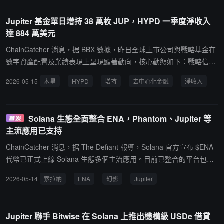
Jupiter 基金單日增持 38 萬枚 JUP，HYPD 一季度淨收入
達 884 萬美元
ChainCatcher 消息，据 BBX 數據，昨日全球上市公司與戰略基金在
數字資產配置及業績表現上呈現顯著動向，核心動態如下：戰略信託
持續掃貨： 戰略儲備基金 Jupiter Litterbox Trust 昨日再次增持 386,
2026-05-15
木星
HYPD
增持
去中心化金融
淨收入
428 枚 JUP（價值約 8.5 萬美元）。截至目前，該信託 5 月已累計購
入超 700 萬枚 JUP，其歷史總購買量已達到 1.23 億枚（總價值約 2,
732 萬美元）。DeFi 概念股盈利爆發：Hyperion DeFi, Inc. (NASDA
Solana 生態全面整合 ENA，Phantom、Jupiter 等
Q: $HYPD) 披露 2026 年第一季度財報，實現創紀錄的 884 萬美元
主流應用已支持
淨收入。得益於其獨特的"三重收益"HYPE 部署方案，公司該季度產
生的質押收益達到基礎水平的 3 倍。且同步更新了截至 5 月 11 日的
ChainCatcher 消息，据 The Defiant 報導，Solana 官方宣布 $ENA
財庫儲備：目前持有超過 200 萬枚 HYPE 代幣、192 萬枚 KNTQ 代
代幣已正式上線 Solana 生態多個主流應用。目前已整合的平台包括
幣及 1,000 萬枚 HPL 代幣，進一步確立了其作為美股合規 DeFi 投
Phantom 錢包、Jupiter Exchange、FOMO、dFlow、Titan Exchan
2026-05-14
索拉納
ENA
幻影
Jupiter
資門戶的地位。
ge、Solflare、Kamino Swap 和 Mayan 等。其中，Phantom 和 Jupi
ter 作為 Solana 上用戶量最大的應用之一，為 ENA 提供了重要的交
易和使用渠道。
Jupiter 聯手 Bitwise 在 Solana 上推出機構級 USDe 借貸