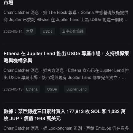
市場
ChainCatcher 消息，据 The Block 報導，Solana 生態基礎設施提供
商 Jupiter 已委託 Bitwise 在 Jupiter Lend 上為 USDe 創建一個隔離
的專屬借貸市場，這是機構資產管理公司首次在 Jupiter Lend 上策劃
2026-05-14
木星
USDe
去中心化協議
市場。該市場將與 Jupiter Lend 現有的流動性層隔離，以降低機構資
本的風險。Jupiter 還利用去中心化協議 Fluid 提供借貸和抵押品基礎
設施支持。Bitwise DeFi 策略主管 Jonathan Man 表示，該設計提供
Ethena 在 Jupiter Lend 推出 USDe 專屬市場，支持槓桿策
深度流動性和風險緩解功能。USDe 發行方 Ethena Labs CEO Guy
略與機構參與
Young 表示，USDe 是為規模化而建的機構級儲蓄產品。
ChainCatcher 消息，据官方消息，Ethena 宣布已在 Jupiter Lend 推
出 USDe 專屬市場，該市場與現有 Jupiter Lend 部署完全獨立，由
Bitwise 負責鏈上資產管理及風險監督，並支持機構參與。用戶現可
2026-05-13
Ethena
USDe
Jupiter Lend
在 Jupiter Lend 上存入 USDe、進行借貸及槓桿 USDe 策略操作。
此外，USDe 還可通過 Stargate Finance 橋接至 Solana 網絡。
數據：某巨鯨近三日累計買入 177,913 枚 SOL 和 1,032 萬
枚 JUP，價值 1948 萬美元
ChainCatcher 消息，据 Lookonchain 監測，巨鯨 Emb5os 仍在看多