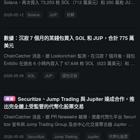
Solana，再次買入 73,253 枚 SOL（712 萬美元）和 250 萬枚 JUP
（62.05 萬美元）。過去 3 天內，該巨鯨累計買入 177,913 枚 SOL
2026-05-12
Solana
JUP
巨鯨
（1,692 萬美元）和 1,032 萬枚 JUP（256 萬美元）。
數據：沉寂 7 個月的某錢包買入 SOL 和 JUP，合計 775 萬
美元
ChainCatcher 消息，据 Lookonchain 監測，在沉寂 7 個月後，錢包
Emb5o 在過去 6 小時內買入了 67,648 枚 SOL（623 萬美元）和 62
0 萬枚 JUP（152 萬美元）
2026-05-09
SOL
JUP
錢包交易
Securitize、Jump Trading 與 Jupiter 達成合作，推
出完全鏈上受監管的代幣化股票交易
ChainCatcher 消息，据 PR Newswire 報導，資產代幣化平台 Securi
tize 宣布與 Jump Trading Group 及去中心化交易聚合器 Jupiter 合
作，推出完全在鏈上運行且受監管的代幣化股票交易。該整合結合了
2026-05-05
Securitize
Jump Trading
Jupiter
代幣化股票
Securitize 的端到端監管基礎設施、Jump 的流動性以及 Jupiter 的前