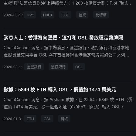
主權"與"法幣信貸對沖"上持續發力：1,200 枚購買計劃：Riot Platfor
ms (NASDAQ: $RIOT) 董事會昨日批准一項價值約 8,600 萬美元 的
2026-03-17
Riot
Hut 8
OSL
信貸
比特幣
比特幣購買議案，計劃在 48 小時內通過大宗交易購入 1,200 枚 BT
C，進一步提升其非算力產出儲備。5,000 萬美元信貸額度：Hut 8
(NASDAQ: $HUT) 宣布獲得一家全球商業銀行提供的 5,000 萬美元
消息人士：香港將向匯豐、渣打和 OSL 發放穩定幣牌照
循環信貸額度，公司明確表示將利用該筆資金在市場回調期間進
行"擇機吸籌"，而非用於日常運營開支。500 枚增持確認：OSL Grou
ChainCatcher 消息，据市場消息，匯豐銀行、渣打銀行和香港本地
p (0863.HK) 昨日晚間公告，將撥付年度利潤的 15% 用於增持比特
虛擬資產交易平台 OSL 將在首批獲得香港穩定幣牌照的公司之列。
幣。首批 500 枚 BTC 的採購已於今日完成結算，標誌著港股合規平
報導稱，名單最早可能下週公布，但尚未最終確定，仍有可能發生變
2026-03-11
匯豐銀行
渣打銀行
OSL
台進入"利潤幣化"階段。10,000 枚持倉目標：Cipher Mining (NASD
化。香港金管局稱，不評論市場傳聞。
AQ: $CIFR) 在其最新的財務透明度報告中確認，昨日通過算力留存
使其總持倉達到 9,850 枚 BTC，預計本週內將正式邁入"萬枚俱樂
數據：5849 枚 ETH 轉入 OSL，價值約 1474 萬美元
部"。1,500 萬歐元加倉：Bitcoin Group SE (XETRA: $ADE) 披露昨
日在歐陸市場增持價值 1,500 萬歐元 的加密資產儲備，旨在應對歐
ChainCatcher 消息，据 Arkham 數據，在 22:54，5849 枚 ETH（價
元區潛在的通脹波動風險。
值約 1474 萬美元）從一匿名地址（0x0Fb7...開頭）轉入 OSL。
2026-01-31
ETH
OSL
轉帳