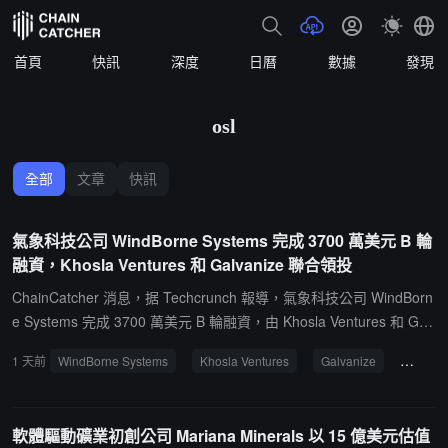
首頁
快訊
深度
日曆
數據
發現
osl
全部
文章
快訊
氣象科技公司 WindBorne Systems 完成 3700 萬美元 B 輪
融資，Khosla Ventures 和 Galvanize 聯合領投
ChainCatcher 消息，据 Techcrunch 報導，氣象科技公司 WindBorn
e Systems 完成 3700 萬美元 B 輪融資，由 Khosla Ventures 和 Gal
vanize 聯合領投，投後估值 2.5 億美元。該公司採用長航時氣球收集
1 天前
WindBorne Systems
Khosla Ventures
Galvanize
投融资
氣象數據並接入 AI 預測模型，目前全球有 20 個發射點、約 600 個
氣球在空中運行。主要客戶為政府機構，本輪資金將用於擴充商業團
隊，拓展向投資基金等私營部門客戶的業務。通過 AI 賦能的氣象預
軟體驅動礦業初創公司 Mariana Minerals 以 15 億美元估值
測，服務於金融、農業等多個行業。