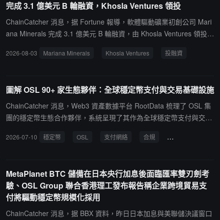
完成 3.1 億美元 B 輪融資，Khosla Ventures 領投
ChainCatcher 消息，据 Fortune 報導，軟體驅動礦業初創公司 Mari
ana Minerals 完成 3.1 億美元 B 輪融資，由 Khosla Ventures 領投，
Andreessen Horowitz（a16z）、Breakthrough Energy Ventures、
2026-08-03
Mariana Minerals
Khosla Ventures
投融資
Greenoaks、BHP Ventures、三菱商事等機構參投。至此，公司累計
融資額達 4 億美元，估值 15 億美元。Mariana 由前特斯拉工廠設計
與建設團隊成員 Turner Caldwell 於 2024 年聯合創立，總部位於舊
圖解 OSL 90+ 家生態夥伴：全球穩定幣支付與交易基礎設施
金山，致力於以軟體技術重塑傳統採礦業。公司目前運營兩座礦山：
位於猶他州的 Copper One（銅礦，目標年產精煉銅 5 萬噸）和位於
ChainCatcher 消息，Web3 資產數據平台 RootData 梳理了 OSL 集
德克薩斯州的 Lithium One（鋰礦，預計 2027 年投入商業生產）。
團的穩定幣生態合作夥伴，系統呈現了其作為全球穩定幣支付與交易
基礎設施，從穩定幣支付網絡與基建，到鏈上深度與機構合作，再到
2026-07-10
穩定幣
OSL
支付網絡
合規
生態合作夥伴
底層安全的全面佈局。核心穩定幣支付網絡：以 Anchorage 發行、O
SL 營運的模式推出企業級合規美元穩定幣 USDGO，由貝萊德、高
盛和摩根大通的代幣化基金作為儲備資產，並與 Tether、Circle 等頭
MetaPlanet BTC 儲備在日本央行加息後面臨匯率雙刃劍考
部穩定幣發行商合作共拓穩定幣生態；通過拓展自有渠道及收購 Ban
驗、OSL Group 聯合香港理工發布報告稱企業跨境貿易支
xa，接入和協同 Visa、MasterCard、WorldPay、GoldStack、Yello
付將驅動穩定幣規模化採用
w Card 等提現與充值及支付網絡；並由渣打、星展等頭部銀行提供
合規清結算通道。鏈上深度：Solana 等頭部公鏈為其穩定幣體系提
ChainCatcher 消息，据 BBX 資料，昨日日本加息與美聯儲決議窗口