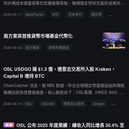
供高效低成本的鏈上價值傳輸通道；同時攜手富蘭克林邓普頓、華夏
同步構成本週最密集的宏觀衝擊節點，機構穩定幣研究最新成果同日
基金、南方東英等行業龍頭資管公司提供收益可觀的RWA金融產品，
落地，核心動態如下：Metaplanet Inc.（TSE: 3350） 作為亞洲最大
2026-06-17
MetaPlanet
BTC
日本央行
穩定幣
OSL Group
拓展穩定幣鏈上應用生態。安全基建底座：由 Fireblocks、Cactus
企業 BTC 儲備方、全球上市公司比特幣持倉第三大（持有 40,177 枚
等提供機構級資產託管，支持 MetaMask、TrustWallet、Ledger 等
BTC，均價約 $104,000，2026 年底目標 10 萬枚），昨日面臨匯率
多個錢包，並由 Chainalysis、Sumsub 支持 KYC/AML 合規風控。O
雙刃劍壓力：日本央行宣布上調政策利率 25 個基點至 1.0% 後，日
南方東英首推貨幣市場基金代幣化
SL 打造的是一套圍繞穩定幣支付與交易的完整生態體系。從穩定幣
元走強從表面上壓低以日元計價的 BTC 賬面值，但比特幣隨即逆勢
發行和交易，到法幣與數幣的提現與充值與清結算，再到支持企業級
上漲（CoinDesk 同日標題："Bitcoin rallies after Japan rate increas
2026-06-03
南方東英
貨幣市場基金
代幣化
投資者
OSL
支付與財資管理的高性能區塊鏈與合規安全基建，作為亞洲穩定幣板
e"），美元計價持倉實際改善。公司當前持倉約合 $26.4 億（按 $6
塊的領軍代表，OSL 正在憑藉其全球合規、銀行網絡及生態優勢，為
5,750/BTC 估算），最新資本動作為 4 月 24 日發行 80 億日元（約
市場與客戶構建全棧式的合規穩定幣支付應用生態。加密項目主動展
$5,500 萬）第 20 期債券（EVO FUND）用於 BTC 增購。分析師警
OSL USDGO 達 $1.3 億，德意志交易所入股 Kraken，
示合作夥伴網絡，已成提升透明度與市場信任的關鍵方式。據悉，Ro
告，若 BOJ 加息觸發"日元套息交易（Yen Carry Trade）"大規模平
Capital B 增持 BTC
otData 歡迎 Web3 項目方認領資料，並持續追蹤並開放更多項目業
倉，全球風險資產包括 BTC 可能遭受系統性去槓桿衝擊------但 Meta
務關係披露入口，該平台已連續發布多期加密項目生態圖譜，提名服
ChainCatcher 消息，据 BBX 数据，昨日合規穩定幣基礎設施與傳統
planet 持有實物 BTC 而非槓桿頭寸，其主要風險為匯率折算效應而
務 Visa、Stripe、Coinbase 等上游客戶的 Web3 生態合作夥伴。
機構加密佈局雙線推進，核心動態如下：OSL集團（HKEX: 863）於
非強制清倉。OSL Group（香港交易所：0863.HK） 與香港理工大
4 月 14 日宣布，合規企業級穩定幣 USDGO 上線約兩個月，流通規
學商學院 CADI 於 6 月 16 日（The Block 同日 9:01am EDT 收錄）
2026-04-15
OSL
USDGO
德意志交易所
Kraken
BTC
模已達 $1.3 億；高盛旗下穩定幣儲備基金 STBXX 正式加入儲備資
聯合發布白皮書，主題為《跨境貿易支付將驅動受監管企業穩定幣的
產體系，與貝萊德代幣化基金 BUIDL 並列為底層支撐；原生生態聯
採用》，核心論斷為：企業級跨境貿易支付需求是推動受監管穩定幣
盟 GO Alliance 同步升級為全球行業聯盟 Stable Alliance。Deutsche
實現大規模採用的主要路徑，重要性高於零售消費場景。OSL Group
OSL 公布 2025 年度業績：總收入同比增長 30.4% 至
Börse Group（XETRA: DB1）於 4 月 14 日通過官方公告宣布，以
持有香港證監會 7 號（自動化交易服務）與 1 號（證券交易）牌照，