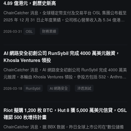
4.89 億港元，創歷史新高
$2 億收購 Kraken 母公司 Payward, Inc. 二級市場股份，獲得約 1.
是目前全球少數同時具備機構託管與穩定幣結算實操經驗的上市合規
5% 完全稀釋後持股；彭博測算對應 Kraken 估值約 $133 億，較 20
交易所，此前於 2026 年 4 月向機構客戶提供規模約 $1.3 億的 USD
ChainCatcher 消息，全球穩定幣支付及交易平台 OSL 集團公布截至
25 年 11 月股權轉讓時的 $200 億有所回落；交易預計 2026 年 Q2
GO 穩定幣結算服務。本次白皮書為香港金融監管機構的穩定幣政策
2025 年 12 月 31 日止年度業績，公司核心營業收入為 5.34 億港
完成，旨在打通傳統金融與數字資產的機構通道。Capital B（Euron
框架提供產業依據，與 Visa 穩定幣結算 $70 億年化規模、SoFi SoFi
元，同比增長 150.1%；總收入為 4.89 億港元，創歷史新高，同比增
2026-03-31
OSL
財務業績
ext Growth Paris: ALCPB）近期購入 37 枚 BTC（均價約 €60,89
USD 上線、Western Union USDPT 部局共同構成全球企業穩定幣採
長 30.4%；平台總交易額為 2012.2 億港元，同比增長 200.7%。收
2），總持倉升至 2,925 枚 BTC，總成本 €2.694 億，YTD BTC Yiel
用加速的多點印證。
入按地域劃分，香港占比 33%、海外占比 67%。
d 1.25%；Blockstream 及 UTXO Management 債轉股同期完成，新
AI 網路安全初創公司 RunSybil 完成 4000 萬美元融資，
增股份合計 36,613,919 股。
Khosla Ventures 領投
ChainCatcher 消息，AI 網路安全初創公司 RunSybil 完成 4000 萬美
元融資，本輪由 Khosla Ventures 領投，參投方包括 S32、Anthropic
旗下 Anthology Fund、Menlo Ventures、Conviction 及 Elad Gil，天
2026-03-18
RunSybil
AI 網路安全
滲透測試
使投資人涵蓋 Nikesh Arora、Amit Agarwal、Jeff Dean 等，以及來
自 OpenAI、Palo Alto Networks、Stripe 和 Google 的多位創始人與
高管。RunSybil 由 OpenAI 首位安全研究員 Ari Herbert-Voss 與前
Riot 擬購 1,200 枚 BTC，Hut 8 獲 5,000 萬美元信貸，OSL
Meta 攻擊性安全紅隊負責人 Vlad Ionescu 於 2023 年聯合創立。其
確認 500 枚增持計畫
核心產品為 AI 智能體 Sybil，可對線上運行的應用程式持續自動執行
滲透測試，無需人工介入即可發現、利用並記錄真實安全漏洞。
ChainCatcher 消息，据 BBX 数据，昨日全球上市公司在"數位儲備