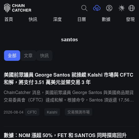
首頁
快訊
深度
日曆
數據
發現
santos
全部
文章
快訊
美國前眾議員 George Santos 就操縱 Kalshi 市場與 CFTC
和解，將支付 3.51 萬美元並禁交易 3 年
ChainCatcher 消息，美國前眾議員 George Santos 與美國商品期貨
交易委員會（CFTC）達成和解。根據命令，Santos 須返還 17,569.
98 美元、支付 17,500 美元民事罰款，並在三年內不得在任何 CFTC
2026-08-04
CFTC
Kalshi
交易預測市場
註冊實體交易。CFTC 認定，Santos 在交易預測市場平台 Kalshi 上
與其是否出席總統 Donald Trump 國情咨文有關的事件合約時，發布
誤導性公開表述並存在重大遺漏。Santos 未承認命令中的事實認定
數據：NOM 漲超 50%，FET 和 SANTOS 同時探底回升
或結論。交易記錄顯示，Santos 2 月 11 日開戶並僅交易該合約，先