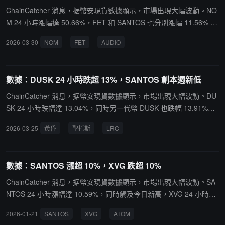
買入 Yes 合約並獲利 3,448.43 美元，隨後在航班和火車取消後繼續
ChainCatcher 消息，据幣安現貨數據顯示，市場出現大幅波動。NO
公開表示將出席，並買入 No 合約，最終該倉位獲利 14,390.57 美
M 24 小時漲幅達 50.66%，FET 和 SANTOS 也分別漲幅 11.56% 和
元。Kalshi 表示已發現相關活動、凍結帳戶並向 CFTC 提供證據。
10.78%，均出現探底回升狀態。同時，AUDIO 出現"衝高回落"狀
2026-03-30
NOM
FET
AUDIO
態，24 小時跌幅 7.33%。CFX 和 GTC 則分別觸及今日新低，跌幅
為 6.98% 和 5.07%。USUAL 在 5 分鐘內小幅下跌，跌幅為 3.2%，
而SENT則在同一時間段內小幅上漲，漲幅為 3.1%。
數據：DUSK 24 小時跌超 13%，SANTOS 創本週新低
ChainCatcher 消息，据幣安現貨數據顯示，市場出現大幅波動。DU
SK 24 小時跌幅達 13.04%，同時另一代幣 DUSK 也跌幅 13.91%。
此外，SANTOS 觸及本週新低，跌幅達到 23.64%。另一方面，LRC
2026-03-25
黃昏
聖托斯
LRC
24 小時漲幅 7.12%，出現探底回升狀態。其餘代幣中，ONG 也出
現"衝高回落"狀態，跌幅為 10.1%，並觸及今日新低，跌幅為 5.4
4%。OPEN 和其他代幣同樣出現"衝高回落"狀態。ONT 和 C 則在5
數據：SANTOS 漲超 10%，XVG 跌超 10%
分鐘內小幅上漲，漲幅分別為 3.35% 和 3.05%。
ChainCatcher 消息，据幣安現貨數據顯示，市場出現大幅波動。SA
NTOS 24 小時漲幅達 10.59%，同時觸及今日新高，XVG 24 小時跌
幅 10.04%，出現"衝高回落"狀態。此外，ATOM、MAGIC、RONI
2026-01-21
SANTOS
XVG
ATOM
N、USUAL 和 YB 均出現"探底回升"狀態，漲幅分別為 6.43%、7.1