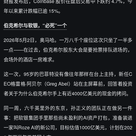
财报发布后，Coinbase 股价在盘后交易中下跌约 4.7%，今
年以来累计跌幅已逾 15%。
伯克希尔与软银，“必死”一个
2026年5月2日，
奥马哈
。一万八千个座位这次只坐了一半多
一点——在过去，伯克希尔股东大会是要抢票排队进场的，
会场外的酒店一房难求。
这一次，95岁的巴菲特没有像往年那样在台上主持，新任C
EO格雷格·阿贝尔（Greg Abel）站在主屏幕前，回答着投资
者关于为什么伯克希尔手上有近4000亿美元的现金的拷问。
同一周，六千英里外的东京，
孙正义
的团队正在做另一件
事：把软银集团手里那些尚未盈利的AI资产打包，准备装进
一家叫Roze AI的新公司，目标估值1000亿美元，计划在202