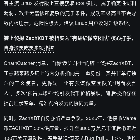
有主流 Linux 发行版上直接获取 root 权限，属于确定性逻辑
漏洞，攻击无需依赖复杂的竞争条件，成功率极高且不会导
致内核崩溃，危险性极大。建议 Linux 用户及时升级系统。
链上侦探 ZachXBT 被指实为“有组织做空团队”核心打手，
自身涉黑吃黑多项指控
ChainCatcher 消息，自称“反诈斗士”的链上侦探ZachXBT，
正被越来越多链上行为分析指向另一重身份：其并非单打独
斗的正义使者，更像是一个有预谋做空团队的“明面发言
人”。多次“预告式爆料”均引发代币价格暴跌，背后被指存在
提前埋伏空单、精准配合发力的协同力量。
同时，ZachXBT自身亦陷严重争议。2025年，他接收Meme
币ZACHXBT 50%供应量，拉升至8800万美元市值后撤走近
400万美元流动性，亲手制造“查案式Rug Pull”。此外，他长