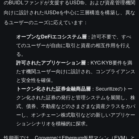
のBUIDLファンドが支援するUSDtb、および資産管理機関
向けに設計されたiUSDeを中心に三層構造を構築し、異な
るユーザーのニーズに応えています：
オープンなDeFiエコシステム層
：許可不要で、すべ
てのユーザーが自由に取引と資産の相互作用を行え
る。
許可されたアプリケーション層
：KYC/KYB要件を満
たす機関ユーザー向けに設計され、コンプライアンス
と安全性を確保。
トークン化された証券金融商品層
：Securitizeのトー
クン化された証券の発行と管理システムを展開し、株
式、債券、不動産などのさまざまな資産クラスをカバ
ーし、オンチェーン株式取引などの新しいアプリケー
ションシナリオを積極的に探求。
性能面では、ConvergeはEthereum仮想マシン（EVM）と