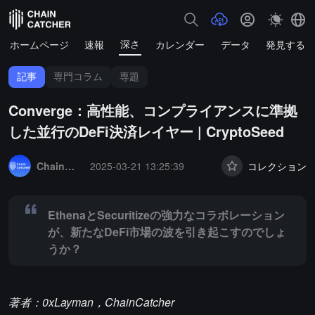
深さ
ホームページ
速報
カレンダー
データ
発見する
記事
専門コラム
専題
Converge：高性能、コンプライアンスに準拠
した並行のDeFi決済レイヤー | CryptoSeed
Summary:
EthenaとSecuritizeの強力なコラボレーションが、新
ChainCatcher セレクション
2025-03-21 13:25:39
コレクション
EthenaとSecuritizeの強力なコラボレーション
が、新たなDeFi市場の波を引き起こすのでしょ
うか？
著者：0xLayman，ChainCatcher