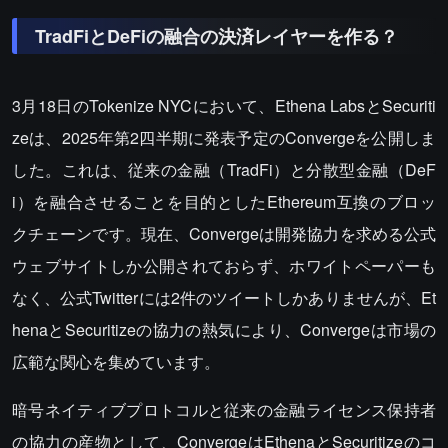
TradFiとDeFiの融合の決済レイヤーを作る？
3月18日のTokenize NYCにおいて、Ethena LabsとSecuriti
zeは、2025年第2四半期に発表予定のConvergeを公開しま
した。これは、従来の金融（TradFi）と分散型金融（DeF
i）を融合させることを目的としたEthereum互換のブロッ
クチェーンです。現在、Convergeは開発協力を求める公式
ウェブサイトしか公開されておらず、ホワイトペーパーも
なく、公式Twitterには2件のツイートしかありませんが、Et
henaとSecuritizeの協力の熱気により、Convergeは市場の
広範な関心を集めています。
暗号ネイティブプロトコルと従来の金融ライセンス保持者
の協力の産物として、ConvergeはEthenaとSecuritizeのコ