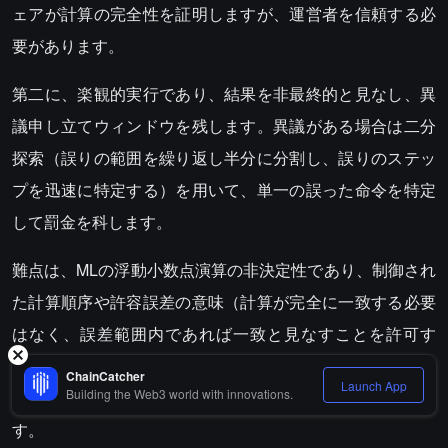
ェアが計算の完全性を証明しますが、運営者を信頼する必
要があります。
第二に、楽観的実行であり、結果を非最終的と見なし、異
議申し立てウィンドウを残します。異議がある場合は二分
探索（誤りの範囲を繰り返し半分に分割し、誤りのステッ
プを迅速に特定する）を用いて、単一の誤った命令を特定
して罰金を科します。
難点は、MLの浮動小数点演算の非決定性であり、制御され
た計算順序や許容誤差の意味（計算が完全に一致する必要
はなく、誤差範囲内であれば一致と見なすことを許可す
る）を用いて処理する必要があります。代表的なソリュー
ChainCatcher
Launch App
Building the Web3 world with innovations.
ションにはVerde、TAO、Arbigraph、OPMLなどがありま
す。