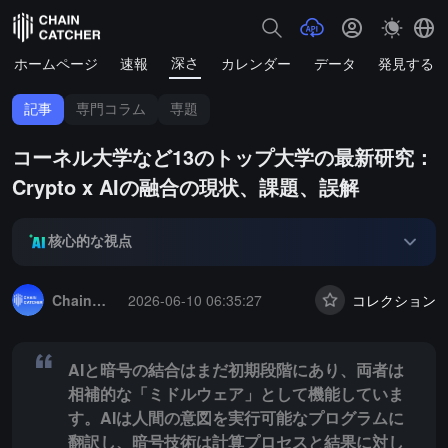
深さ
ホームページ
速報
カレンダー
データ
発見する
記事
専門コラム
専題
コーネル大学など13のトップ大学の最新研究：
Crypto x AIの融合の現状、課題、誤解
核心的な視点
Summary:
AIと暗号の結合はまだ初期段階にあり、両者は相補的な
ChainCatcher セレクション
2026-06-10 06:35:27
コレクション
AIと暗号の結合はまだ初期段階にあり、両者は
相補的な「ミドルウェア」として機能していま
す。AIは人間の意図を実行可能なプログラムに
翻訳し、暗号技術は計算プロセスと結果に対し