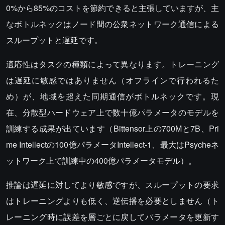
0%から85%のコストを節約できると主張していますが、主
なボトルネックはノード間の公衆ネットワーク通信による
スループットと遅延です。
適応性はタスクの種類によって異なります。トレーニング
は遅延に敏感ではありません（オフラインで行われるた
め）が、地域を超えた同期通信がボトルネックです。現
在、分散型ハードウェア上で数十億パラメータのモデルを
訓練する成果が出ています（Bittensor上の700Mと7B、Pri
me Intellectの100億パラメータIntellect-1、最大はPsycheネ
ットワーク上で訓練中の400億パラメータモデル）。
推論は遅延に対してより敏感ですが、スループットの要求
はトレーニングよりも低く、逆伝播を必要としません（ト
レーニング時に誤差を層ごとに戻してパラメータを更新す