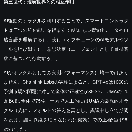
第三世代：現実世界との相互作用
AI駆動のオラクルを利用することで、スマートコントラク
トは三つの強化能力を得ます：感知（非構造化データや自
然言語を理解する）、実行（オフチェーンのAIモデルやツ
ールを呼び出す）、意思決定（エージェントとして目標関
数に基づいて行動する）。
AIがオラクルとしての実測パフォーマンスは均一ではあり
ません。Chainlink Labsの実験によると、GPT-4oは1660の
予測市場の問題に対して全体の正確性が89.3%、UMAのTru
th Botは全体で75%、一方で人工的にはUMAの楽観的オラ
クル（先にデフォルトの答えを真とし、異議申し立て期間
を設け、誰も異議を唱えなければ発効）での正確性は98.
2%でした。